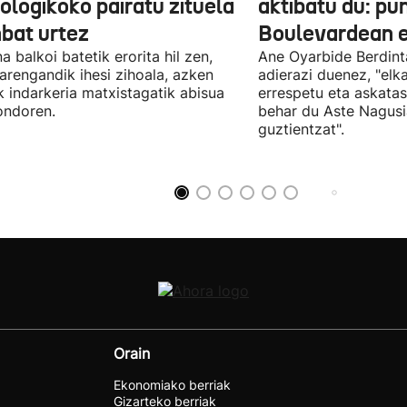
ologikoko pairatu zituela
aktibatu du: p
nbat urtez
Boulevardean 
a balkoi batetik erorita hil zen,
Ane Oyarbide Berdint
iarengandik ihesi zihoala, azken
adierazi duenez, "elka
k indarkeria matxistagatik abisua
errespetu eta askata
ondoren.
behar du Aste Nagusi
guztientzat".
Orain
Ekonomiako berriak
Gizarteko berriak