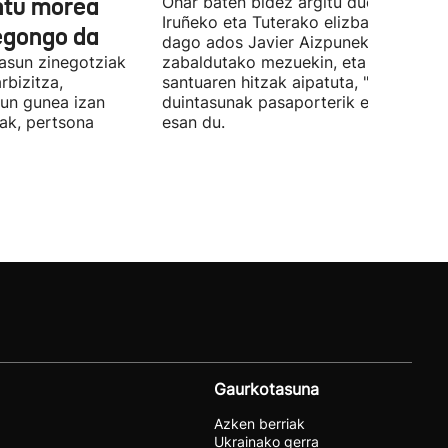
untu morea
Ohar baten bidez argitu duenez,
Iruñeko eta Tuterako elizbarrutia ez
egongo da
dago ados Javier Aizpunek
asun zinegotziak
zabaldutako mezuekin, eta aita
rbizitza,
santuaren hitzak aipatuta, "giza
sun gunea izan
duintasunak pasaporterik ez" duela
ak, pertsona
esan du.
Gaurkotasuna
Azken berriak
Ukrainako gerra