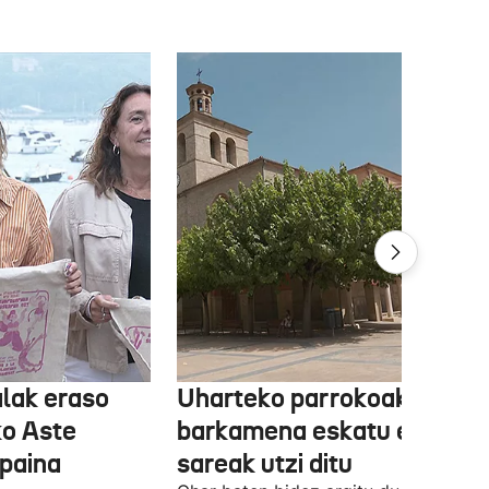
lak eraso
Uharteko parrokoak
ko Aste
barkamena eskatu eta
paina
sareak utzi ditu