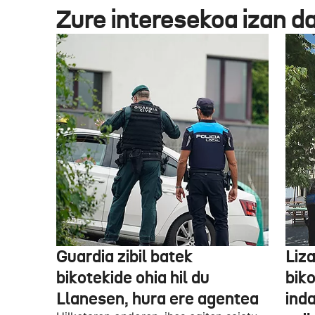
Zure interesekoa izan d
Guardia zibil batek
Liz
bikotekide ohia hil du
bik
Llanesen, hura ere agentea
inda