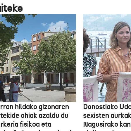
aiteke
arran hildako gizonaren
Donostiako Uda
otekide ohiak azaldu du
sexisten aurka
rkeria fisikoa eta
Nagusirako kan