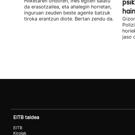
Hilketaren ondoren, ihes egiten saiatu
psik
da erasotzailea, eta ahalegin horretan,
hai
inguruan zeuden beste agente batzuk
tiroka erantzun diote. Bertan zendu da.
Gizon
Poliz
horie
jaso 
EITB taldea
EITB
Kirolak