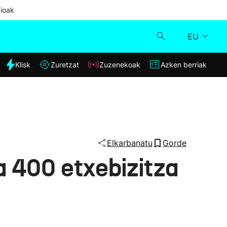
ioak
EU
dia
Klisk
Zuretzat
Zuzenekoak
Azken berriak
Klisk
Zuzenekoak
Zuretzat
Elkarbanatu
Gorde
a 400 etxebizitza
Azken berriak