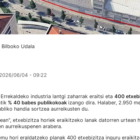
: Bilboko Udala
2026/06/04 - 09:22
Errekaldeko industria lantgi zaharrak eraitsi eta
400 etxeb
tik
% 40 babes publikokoak
izango dira. Halaber, 2.950 m
ubliko handia sortzea aurreikusten du.
an", etxebizitza horiek eraikitzeko lanak datorren urtean h
en aurreikuspenen arabera.
mu hori eraldatzeko planak 400 etxebizitza inguru eraikit