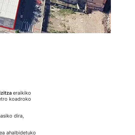
izitza
eraikiko
etro koadroko
asiko dira,
zea ahalbidetuko