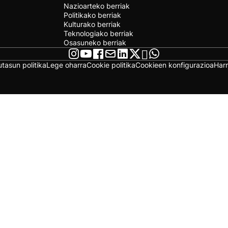
Nazioarteko berriak
Politikako berriak
Kulturako berriak
Teknologiako berriak
Osasuneko berriak
utasun politika
Lege oharra
Cookie politika
Cookieen konfigurazioa
Har