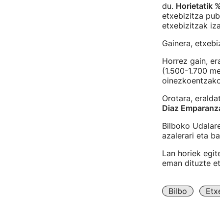
du.
Horietatik 
etxebizitza pub
etxebizitzak iz
Gainera, etxebi
Horrez gain, er
(1.500-1.700 m
oinezkoentzako 
Orotara, erald
Diaz Emparanza
Bilboko Udalare
azalerari eta b
Lan horiek egite
eman dituzte et
Bilbo
Etx