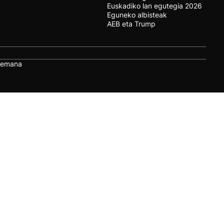
Euskadiko lan egutegia 2026
Eguneko albisteak
AEB eta Trump
remana