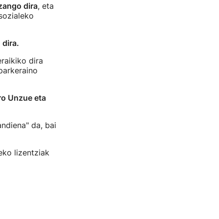
zango dira
, eta
sozialeko
 dira.
raikiko dira
parkeraino
ro Unzue eta
ndiena" da, bai
teko lizentziak