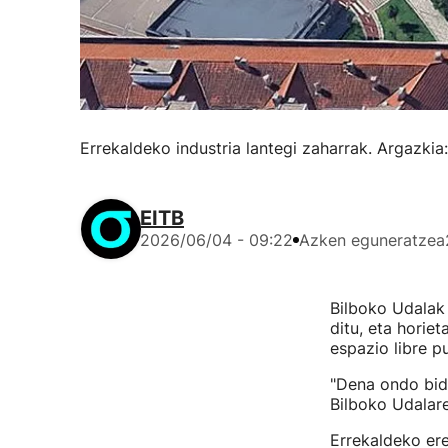
Errekaldeko industria lantegi zaharrak. Argazkia
EITB
2026/06/04 - 09:22
Azken eguneratzea
Bilboko Udalak 
ditu, eta horieta
espazio libre p
"Dena ondo bide
Bilboko Udalar
Errekaldeko ere