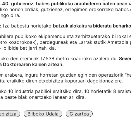
% 40, gutxienez, babes publikoko araubideren baten pean i
liko horien erdiak, gutxienez, erregimen orokorreko babes 
ango dira.
zitza babestu horietako
batzuk alokairura bideratu beharko
abilera publikoko ekipamendu eta zerbitzuetarako bi lokal e
etro koadrokoak), berdeguneak eta Larrakistutik Ametzola 
ibilbide bat jarri nahi da.
atuko den eremuak 17.538 metro koadroko azalera du,
Seve
 Doktorearen kaleen artean.
n arabera, inguru horretan guztian egin den operaziorik "ha
aita eraikiko diren etxebizitza kopuruari dagokionez ere.
ko 10 industria pabilioi eraitsiko dira. 10 horietatik 8 erais
a beste biak onartzeko lanean ari dira.
ebizitza
Bilboko Udala
Gizartea