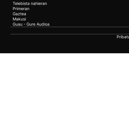
Telebista nahieran
Primeran
Gaztea
Makusi
Guau - Gure Audioa
Pribat