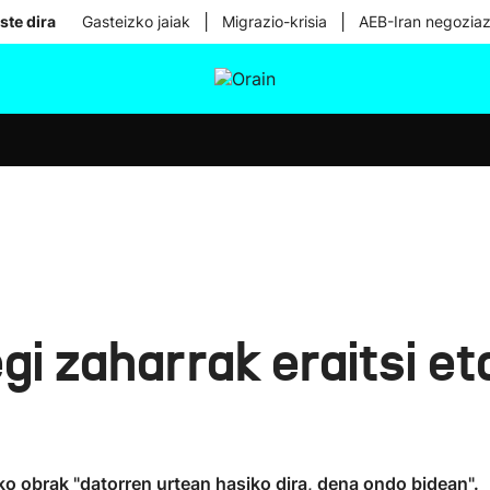
|
|
ste dira
Gasteizko jaiak
Migrazio-krisia
AEB-Iran negoziaz
tura
Ikusmiran
Egural
Osasuna
Teknologia
gi zaharrak eraitsi et
eko obrak "datorren urtean hasiko dira, dena ondo bidean".