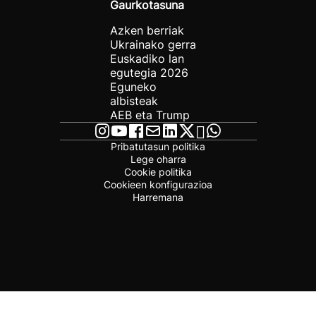
Gaurkotasuna
Azken berriak
Ukrainako gerra
Euskadiko lan
egutegia 2026
Eguneko
albisteak
AEB eta Trump
Pribatutasun politika
Lege oharra
Cookie politika
Cookieen konfigurazioa
Harremana