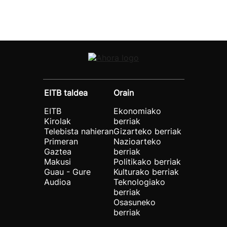
EITB taldea
Orain
EITB
Ekonomiako
Kirolak
berriak
Telebista nahieran
Gizarteko berriak
Primeran
Nazioarteko
Gaztea
berriak
Makusi
Politikako berriak
Guau - Gure
Kulturako berriak
Audioa
Teknologiako
berriak
Osasuneko
berriak