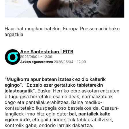
Haur bat mugikor batekin. Europa Pressen artxiboko
argazkia
Ane Santesteban | EITB
2026/06/04 - 12:09
Azken eguneratzea
2026/06/04 - 12:09
“Mugikorra apur batean izateak ez dio kalterik
egingo”
.
“Ez zaio ezer gertatuko tabletarekin
jolasteagatik”
. Euskal Herriko etxe askotan entzuten
ditugu gisa horretako esamoldeak, normalizaturik
dago eta pantailak erabiltzea. Baina mediku-
kontsultetako ikuspegia oso bestelakoa da. Osasun-
langileek irmo hitz egin dute;
bai, pantailek kalte
egiten dute
, eta gailu horiek txikitatik erabiltzeak,
kontrolik gabe, ondorio larriak dakartza.