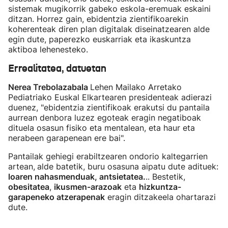
sistemak mugikorrik gabeko eskola-eremuak eskaini
ditzan. Horrez gain, ebidentzia zientifikoarekin
koherenteak diren plan digitalak diseinatzearen alde
egin dute, paperezko euskarriak eta ikaskuntza
aktiboa lehenesteko.
Errealitatea, datuetan
Nerea Trebolazabala
Lehen Mailako Arretako
Pediatriako Euskal Elkartearen presidenteak adierazi
duenez, "ebidentzia zientifikoak erakutsi du pantaila
aurrean denbora luzez egoteak eragin negatiboak
dituela osasun fisiko eta mentalean, eta haur eta
nerabeen garapenean ere bai".
Pantailak gehiegi erabiltzearen ondorio kaltegarrien
artean,
alde batetik, buru osasuna aipatu dute adituek:
loaren nahasmenduak, antsietatea.
.. Bestetik,
obesitatea
,
ikusmen-arazoak
eta
hizkuntza-
garapeneko atzerapenak
eragin ditzakeela ohartarazi
dute.