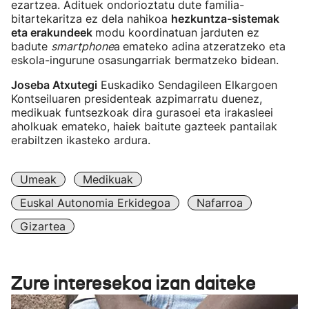
ezartzea. Adituek ondorioztatu dute familia-
bitartekaritza ez dela nahikoa
hezkuntza-sistemak
eta erakundeek
modu koordinatuan jarduten ez
badute
smartphone
a
emateko adina
atzeratzeko eta
eskola-ingurune osasungarriak bermatzeko bidean.
Joseba Atxutegi
Euskadiko Sendagileen Elkargoen
Kontseiluaren presidenteak azpimarratu duenez,
medikuak funtsezkoak dira gurasoei eta irakasleei
aholkuak emateko, haiek baitute gazteek pantailak
erabiltzen ikasteko ardura.
Umeak
Medikuak
Euskal Autonomia Erkidegoa
Nafarroa
Gizartea
Zure interesekoa izan daiteke