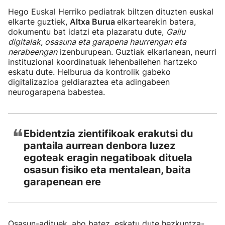
Hego Euskal Herriko pediatrak biltzen dituzten euskal
elkarte guztiek,
Altxa Burua
elkartearekin batera,
dokumentu bat idatzi eta plazaratu dute,
Gailu
digitalak, osasuna eta garapena haurrengan eta
nerabeengan
izenburupean. Guztiak elkarlanean, neurri
instituzional koordinatuak lehenbailehen hartzeko
eskatu dute. Helburua da kontrolik gabeko
digitalizazioa geldiaraztea eta adingabeen
neurogarapena babestea.
❝
Ebidentzia zientifikoak erakutsi du
pantaila aurrean denbora luzez
egoteak eragin negatiboak dituela
osasun fisiko eta mentalean, baita
garapenean ere
Osasun-adituek, aho batez, eskatu dute hezkuntza-