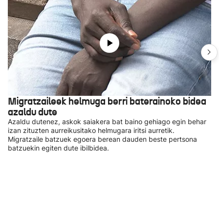
Migratzaileek helmuga berri baterainoko bidea
azaldu dute
Azaldu dutenez, askok saiakera bat baino gehiago egin behar
izan zituzten aurreikusitako helmugara iritsi aurretik.
Migratzaile batzuek egoera berean dauden beste pertsona
batzuekin egiten dute ibilbidea.