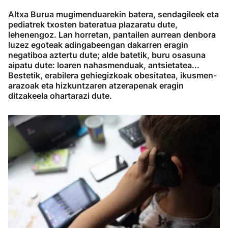
Altxa Burua mugimenduarekin batera, sendagileek eta
pediatrek txosten bateratua plazaratu dute,
lehenengoz. Lan horretan, pantailen aurrean denbora
luzez egoteak adingabeengan dakarren eragin
negatiboa aztertu dute; alde batetik, buru osasuna
aipatu dute: loaren nahasmenduak, antsietatea...
Bestetik, erabilera gehiegizkoak obesitatea, ikusmen-
arazoak eta hizkuntzaren atzerapenak eragin
ditzakeela ohartarazi dute.