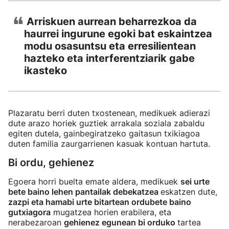
❝
Arriskuen aurrean beharrezkoa da
haurrei ingurune egoki bat eskaintzea
modu osasuntsu eta erresilientean
hazteko eta interferentziarik gabe
ikasteko
Plazaratu berri duten txostenean, medikuek adierazi
dute arazo horiek guztiek arrakala soziala zabaldu
egiten dutela, gainbegiratzeko gaitasun txikiagoa
duten familia zaurgarrienen kasuak kontuan hartuta.
Bi ordu, gehienez
Egoera horri buelta emate aldera, medikuek
sei urte
bete baino lehen pantailak debekatzea
eskatzen dute,
zazpi eta hamabi urte bitartean ordubete baino
gutxiagora
mugatzea horien erabilera, eta
nerabezaroan
gehienez egunean bi orduko
tartea