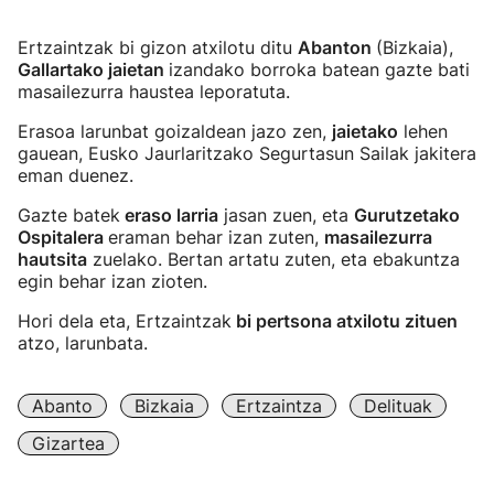
Ertzaintzak bi gizon atxilotu ditu
Abanton
(Bizkaia),
Gallartako jaietan
izandako borroka batean gazte bati
masailezurra haustea leporatuta.
Erasoa larunbat goizaldean jazo zen,
jaietako
lehen
gauean, Eusko Jaurlaritzako Segurtasun Sailak jakitera
eman duenez.
Gazte batek
eraso larria
jasan zuen, eta
Gurutzetako
Ospitalera
eraman behar izan zuten,
masailezurra
hautsita
zuelako. Bertan artatu zuten, eta ebakuntza
egin behar izan zioten.
Hori dela eta, Ertzaintzak
bi pertsona atxilotu zituen
atzo, larunbata.
Abanto
Bizkaia
Ertzaintza
Delituak
Gizartea