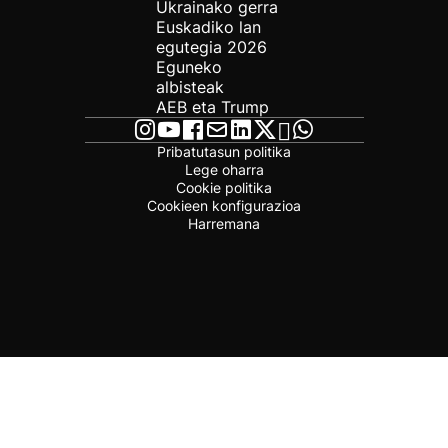
Ukrainako gerra
Euskadiko lan
egutegia 2026
Eguneko
albisteak
AEB eta Trump
Pribatutasun politika
Lege oharra
Cookie politika
Cookieen konfigurazioa
Harremana