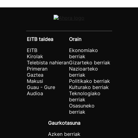
EITB taldea
Orain
EITB
Ekonomiako
Kirolak
berriak
Telebista nahieran
Gizarteko berriak
Primeran
Nazioarteko
Gaztea
berriak
Makusi
Politikako berriak
Guau - Gure
Kulturako berriak
Audioa
Teknologiako
berriak
Osasuneko
berriak
Gaurkotasuna
Azken berriak