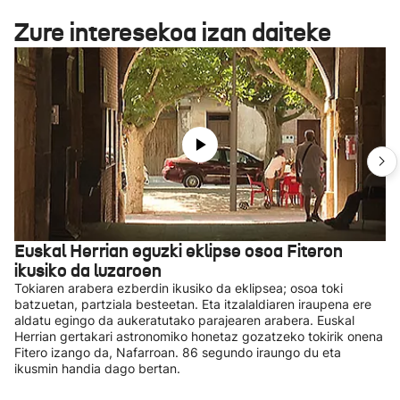
Zure interesekoa izan daiteke
Euskal Herrian eguzki eklipse osoa Fiteron
ikusiko da luzaroen
Tokiaren arabera ezberdin ikusiko da eklipsea; osoa toki
batzuetan, partziala besteetan. Eta itzalaldiaren iraupena ere
aldatu egingo da aukeratutako parajearen arabera. Euskal
Herrian gertakari astronomiko honetaz gozatzeko tokirik onena
Fitero izango da, Nafarroan. 86 segundo iraungo du eta
ikusmin handia dago bertan.