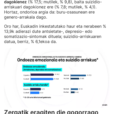
dagokienez
(% 17,5; mutilek, % 9,8), baita suizidio-
arriskuari dagokionez ere (% 7,8; mutilek, % 4,1).
Hortaz, ondorioa argia da: buru-osasunean ere
genero-arrakala dago.
Oro har, Euskadin inkestatutako haur eta nerabeen %
13,9k adierazi dute antsietate-, depresio- edo
somatizazio-sintomak dituela; suizidio-arriskuaren
datua, berriz, % 6,1ekoa da.
Zergatik eragiten die gogorrago