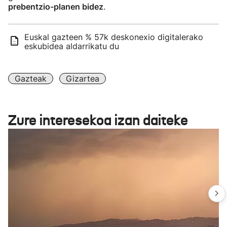
prebentzio-planen bidez
.
Euskal gazteen % 57k deskonexio digitalerako
eskubidea aldarrikatu du
Gazteak
Gizartea
Zure interesekoa izan daiteke