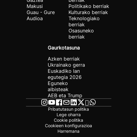
Gaztea
berriak
Makusi
Politikako berriak
Guau - Gure
Kulturako berriak
Audioa
Teknologiako
berriak
Osasuneko
berriak
Gaurkotasuna
Azken berriak
Ukrainako gerra
Euskadiko lan
egutegia 2026
Eguneko
albisteak
AEB eta Trump
Pribatutasun politika
Lege oharra
Cookie politika
Cookieen konfigurazioa
Harremana