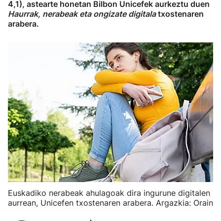
4,1), astearte honetan Bilbon Unicefek aurkeztu duen
Haurrak, nerabeak eta ongizate digitala
txostenaren
arabera.
Euskadiko nerabeak ahulagoak dira ingurune digitalen
aurrean, Unicefen txostenaren arabera. Argazkia: Orain