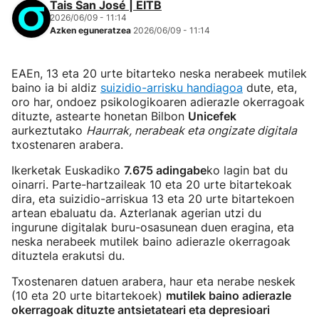
Tais San José | EITB
2026/06/09 - 11:14
Azken eguneratzea
2026/06/09 - 11:14
EAEn, 13 eta 20 urte bitarteko neska nerabeek mutilek
baino ia bi aldiz
suizidio-arrisku handiagoa
dute, eta,
oro har, ondoez psikologikoaren adierazle okerragoak
dituzte, astearte honetan Bilbon
Unicefek
aurkeztutako
Haurrak, nerabeak eta ongizate digitala
txostenaren arabera.
Ikerketak Euskadiko
7.675 adingabe
ko lagin bat du
oinarri. Parte-hartzaileak 10 eta 20 urte bitartekoak
dira, eta suizidio-arriskua 13 eta 20 urte bitartekoen
artean ebaluatu da. Azterlanak agerian utzi du
ingurune digitalak buru-osasunean duen eragina, eta
neska nerabeek mutilek baino adierazle okerragoak
dituztela erakutsi du.
Txostenaren datuen arabera, haur eta nerabe neskek
(10 eta 20 urte bitartekoek)
mutilek baino adierazle
okerragoak dituzte antsietateari eta depresioari