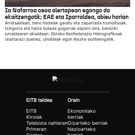
Ia Nafarroa osoa alertapean egongo da
ekaitzengatik; EAE eta Iparraldea, abisu horian
Arratsaldean, bero hodeiak garatu eta zaparrada trumoitsuak,
txingorra eta haize bolada gogorrak espero dira, bereziki
lurraldearen ekialdean. Ebroko Konfederazio Hidrografikoak
ohartarazi duenez, uholdeak egon litezke euriteengatik.
EITB taldea
Orain
EITB
Ekonomiako
Kirolak
berriak
Telebista nahieran
Gizarteko berriak
Primeran
Nazioarteko