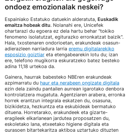
ondoez emozionalak neskei?
Espainiako Estatuko datuekin alderatuta,
Euskadik
emaitza hobeak ditu
. Nolanahi ere, Unicefek
ohartarazi du egoera ez dela hartu behar "tokiko
fenomeno isolatutzat, egiturazko erronkatzat baizik".
Hala, txostenaren ondorioetan, erakundeak osasun-
adierazleen narriadura larria
eremu digitalarekiko
esposizio goiztiar
eta etengabearekin lotu du; izan
ere, telefono mugikorra eskuratzeko batez besteko
adina 11,18 urtekoa da.
Gainera, haurrak babesteko NBEren erakundeak
azpimarratu du
haur eta nerabeen ongizate digitala
ezin dela zaindu pantailen aurrean igarotako denbora
kontrolatzera mugatuta. Agentziaren arabera, erronka
horrek erantzun integrala eskatzen du, osasuna,
bizikidetza, hezkuntza eta eskubideak bermatuko
dituena. Horretarako, erakundeek eta gizarte-
eragileek elkarlanean jardutea proposatzen du,
eskoletako lana, etxeetako higiene digitala eta
gurasoen bitartekaritza aktiboa uztartuko dituzten