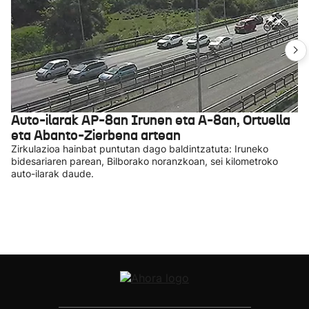
Auto-ilarak AP-8an Irunen eta A-8an, Ortuella
eta Abanto-Zierbena artean
Zirkulazioa hainbat puntutan dago baldintzatuta: Iruneko
bidesariaren parean, Bilborako noranzkoan, sei kilometroko
auto-ilarak daude.