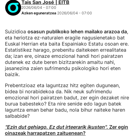
Tais San José | EITB
2026/06/04 - 07:00
Azken eguneratzea
2026/06/04 - 07:00
Suizidioa
osasun publikoko lehen mailako arazoa da
,
eta heriotza ez-naturalen eragile nagusienetako bat
Euskal Herrian eta baita Espainiako Estatu osoan ere.
Estatistikez harago, prebenitu daitekeen errealitatea
da; izan ere, oinaze emozional handi hori pairatzen
dutenek ez dute beren bizitzarekin amaitu nahi,
jasanezina zaien sufrimendu psikologiko hori eten
baizik.
Prebentzioaz eta laguntzaz hitz egiten dugunean,
bidea bi norabidekoa da. Nik neuk sufrimendu
emozional hori pairatzen badut, zer egin dezaket nire
burua babesteko? Eta nire senide edo lagun batek
laguntza eman behar badu, nola bihur naiteke haren
salbabide?
"Ezin dut gehiago. Ez dut irteerarik ikusten"
. Zer egin
oinazeak harrapatzen zaituenean?