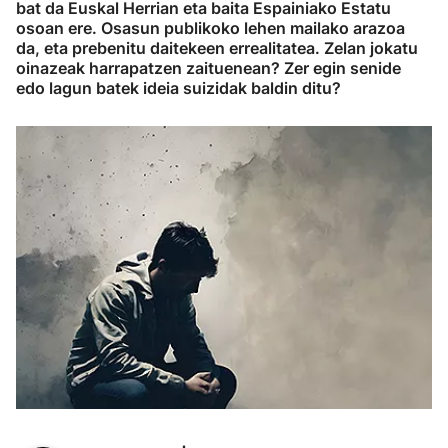
bat da Euskal Herrian eta baita Espainiako Estatu
osoan ere. Osasun publikoko lehen mailako arazoa
da, eta prebenitu daitekeen errealitatea. Zelan jokatu
oinazeak harrapatzen zaituenean? Zer egin senide
edo lagun batek ideia suizidak baldin ditu?