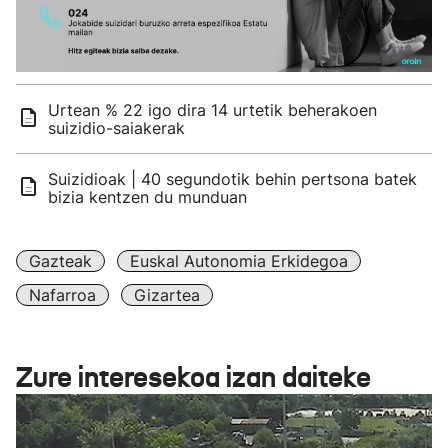
Urtean % 22 igo dira 14 urtetik beherakoen
suizidio-saiakerak
Suizidioak | 40 segundotik behin pertsona batek
bizia kentzen du munduan
Gazteak
Euskal Autonomia Erkidegoa
Nafarroa
Gizartea
Zure interesekoa izan daiteke