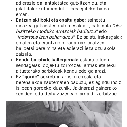
adierazle da, antsietatea gutxitzen du, eta
pilatutako sufrimendutik ihes egiteko bidea
eman.
Entzun aktiboki eta epaitu gabe:
saihestu
oinazea gutxiesten duten esaldiak, hala nola
"alai
bizitzeko moduko arrazoiak badituzu"
edo
"indartsua izan behar duzu"
. Ez saiatu irakasgaiak
ematen eta erantzun miragarriak bilatzen;
balioetsi bere mina eta adierazi iezaiozu axola
zaizula.
Kendu baliabide kaltegarriak:
eskura dituen
sendagaiak, objektu zorrotzak, armak eta leku
altuetarako sarbideak kendu edo galarazi.
Ez “gorde” sekretua:
arrisku erreala eta
berehalakoa hautematen baduzu, ez agindu inoiz
isilpean gordeko duzunik. Jakinarazi gainerako
senideei edo deitu zuzenean larrialdi-zerbitzuei.