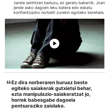
zarela sentitzen baduzu, ez geratu bakarrik. Joan
jende asko dagoen leku batera edo eskatu
konfiantzazko norbaiti zurekin egoteko berehala.
❝
Ez dira norberaren buruaz beste
egiteko saiakerak gutxietsi behar,
ezta manipulazio-saiakeratzat jo,
horrek babesgabe dagoela
pentsaraziko zaiolako.