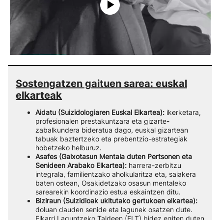
Sostengatzen gaituen sarea: euskal
elkarteak
Aidatu (Suizidologiaren Euskal Elkartea):
ikerketara,
profesionalen prestakuntzara eta gizarte-
zabalkundera bideratua dago, euskal gizartean
tabuak baztertzeko eta prebentzio-estrategiak
hobetzeko helburuz.
Asafes (Gaixotasun Mentala duten Pertsonen eta
Senideen Arabako Elkartea):
harrera-zerbitzu
integrala, familientzako aholkularitza eta, saiakera
baten ostean, Osakidetzako osasun mentaleko
sarearekin koordinazio estua eskaintzen ditu.
Biziraun (Suizidioak ukitutako gertukoen elkartea):
doluan dauden senide eta lagunek osatzen dute.
Elkarri Laguntzeko Taldeen (ELT) bidez egiten duten