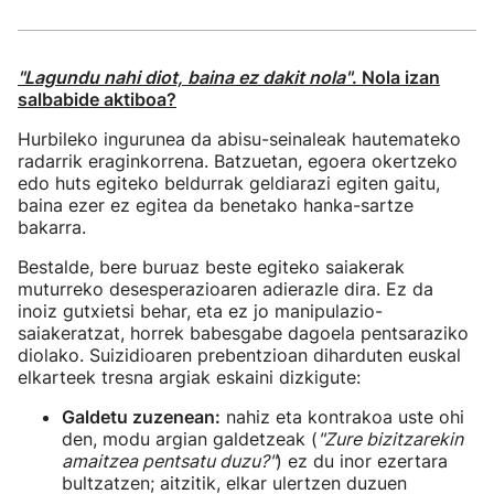
"Lagundu nahi diot, baina ez dakit nola"
. Nola izan
salbabide aktiboa?
Hurbileko ingurunea da abisu-seinaleak hautemateko
radarrik eraginkorrena. Batzuetan, egoera okertzeko
edo huts egiteko beldurrak geldiarazi egiten gaitu,
baina ezer ez egitea da benetako hanka-sartze
bakarra.
Bestalde, bere buruaz beste egiteko saiakerak
muturreko desesperazioaren adierazle dira. Ez da
inoiz gutxietsi behar, eta ez jo manipulazio-
saiakeratzat, horrek babesgabe dagoela pentsaraziko
diolako. Suizidioaren prebentzioan diharduten euskal
elkarteek tresna argiak eskaini dizkigute:
Galdetu zuzenean:
nahiz eta kontrakoa uste ohi
den, modu argian galdetzeak (
"Zure bizitzarekin
amaitzea pentsatu duzu?"
) ez du inor ezertara
bultzatzen; aitzitik, elkar ulertzen duzuen