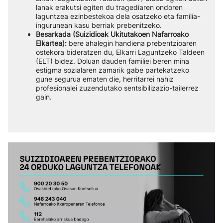
lanak erakutsi egiten du tragediaren ondoren
laguntzea ezinbestekoa dela osatzeko eta familia-
ingurunean kasu berriak prebenitzeko.
Besarkada (Suizidioak Ukitutakoen Nafarroako
Elkartea):
bere ahalegin handiena prebentzioaren
ostekora bideratzen du, Elkarri Laguntzeko Taldeen
(ELT) bidez. Doluan dauden familiei beren mina
estigma sozialaren zamarik gabe partekatzeko
gune segurua ematen die, herritarrei nahiz
profesionalei zuzendutako sentsibilizazio-tailerrez
gain.