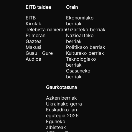
EITB taldea
Orain
EITB
Ekonomiako
Kirolak
berriak
Telebista nahieran
Gizarteko berriak
Primeran
Nazioarteko
Gaztea
berriak
Makusi
Politikako berriak
Guau - Gure
Kulturako berriak
Audioa
Teknologiako
berriak
Osasuneko
berriak
Gaurkotasuna
Azken berriak
Ukrainako gerra
Euskadiko lan
egutegia 2026
Eguneko
albisteak