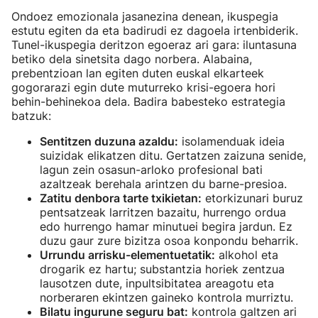
Ondoez emozionala jasanezina denean, ikuspegia
estutu egiten da eta badirudi ez dagoela irtenbiderik.
Tunel-ikuspegia deritzon egoeraz ari gara: iluntasuna
betiko dela sinetsita dago norbera. Alabaina,
prebentzioan lan egiten duten euskal elkarteek
gogorarazi egin dute muturreko krisi-egoera hori
behin-behinekoa dela. Badira babesteko estrategia
batzuk:
Sentitzen duzuna azaldu:
isolamenduak ideia
suizidak elikatzen ditu. Gertatzen zaizuna senide,
lagun zein osasun-arloko profesional bati
azaltzeak berehala arintzen du barne-presioa.
Zatitu denbora tarte txikietan:
etorkizunari buruz
pentsatzeak larritzen bazaitu, hurrengo ordua
edo hurrengo hamar minutuei begira jardun. Ez
duzu gaur zure bizitza osoa konpondu beharrik.
Urrundu arrisku-elementuetatik:
alkohol eta
drogarik ez hartu; substantzia horiek zentzua
lausotzen dute, inpultsibitatea areagotu eta
norberaren ekintzen gaineko kontrola murriztu.
Bilatu ingurune seguru bat:
kontrola galtzen ari