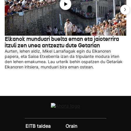
Elkanok munduari buelta eman eta jaioterrira
itzuli zen unea antzeztu dute Getarian
Aurten, lehen aldiz, Mikel Larrañagak egin du Elkanoren
papera, eta Saioa Etxeberria izan da tripulante modura irten
den lehen emakumea. Lau urterik behin ospatzen du Getariak
Elkanoren iritsiera, munduari bira eman ostean.
EITB taldea
Orain