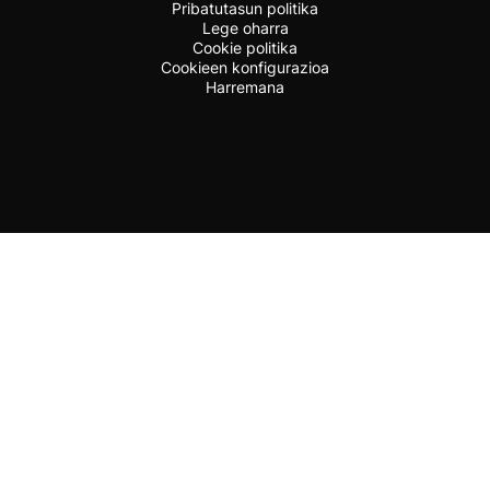
Pribatutasun politika
Lege oharra
Cookie politika
Cookieen konfigurazioa
Harremana