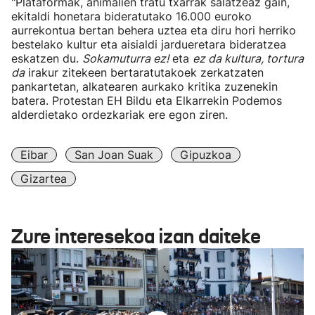
"Plataformak, animalien tratu txarrak salatzeaz gain,
ekitaldi honetara bideratutako 16.000 euroko
aurrekontua bertan behera uztea eta diru hori herriko
bestelako kultur eta aisialdi jardueretara bideratzea
eskatzen du.
Sokamuturra ez!
eta
ez da kultura, tortura
da
irakur zitekeen bertaratutakoek zerkatzaten
pankartetan, alkatearen aurkako kritika zuzenekin
batera. Protestan EH Bildu eta Elkarrekin Podemos
alderdietako ordezkariak ere egon ziren.
Eibar
San Joan Suak
Gipuzkoa
Gizartea
Zure interesekoa izan daiteke