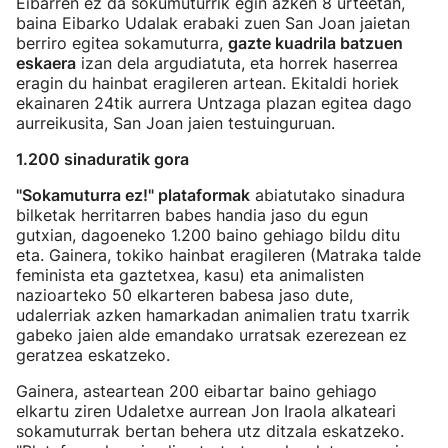
Eibarren ez da sokumuturrik egin azken 8 urteetan,
baina Eibarko Udalak erabaki zuen San Joan jaietan
berriro egitea sokamuturra,
gazte kuadrila batzuen
eskaera
izan dela argudiatuta, eta horrek haserrea
eragin du hainbat eragileren artean. Ekitaldi horiek
ekainaren 24tik aurrera Untzaga plazan egitea dago
aurreikusita, San Joan jaien testuinguruan.
1.200 sinaduratik gora
"Sokamuturra ez!" plataformak
abiatutako sinadura
bilketak herritarren babes handia jaso du egun
gutxian, dagoeneko 1.200 baino gehiago bildu ditu
eta. Gainera, tokiko hainbat eragileren (Matraka talde
feminista eta gaztetxea, kasu) eta animalisten
nazioarteko 50 elkarteren babesa jaso dute,
udalerriak azken hamarkadan animalien tratu txarrik
gabeko jaien alde emandako urratsak ezerezean ez
geratzea eskatzeko.
Gainera, asteartean 200 eibartar baino gehiago
elkartu ziren Udaletxe aurrean Jon Iraola alkateari
sokamuturrak bertan behera utz ditzala eskatzeko.