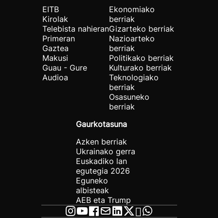
EITB
Ekonomiako
Kirolak
berriak
Telebista nahieran
Gizarteko berriak
Primeran
Nazioarteko
Gaztea
berriak
Makusi
Politikako berriak
Guau - Gure
Kulturako berriak
Audioa
Teknologiako
berriak
Osasuneko
berriak
Gaurkotasuna
Azken berriak
Ukrainako gerra
Euskadiko lan
egutegia 2026
Eguneko
albisteak
AEB eta Trump