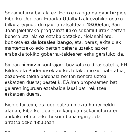
Sokamuturra bai ala ez. Horixe izango da gaur hizpide
Eibarko Udalean. Eibarko Udalbatzak ezohiko osoko
bilkura egingo du gaur arratsaldean, 19:00etan, San
Joan jaietarako programatutako sokamuturrak bertan
behera utzi ala ez eztabaidatzeko. Nolanahi ere,
bozketa
ez da loteslea izango
, eta, beraz, ekitaldiak
mantentzeko edo bertan behera uzteko azken
erabakia tokiko gobernu-taldearen esku geratuko da.
Saioan
bi mozio
kontrajarri bozkatuko dira: batetik, EH
Bilduk eta Podemosek aurkeztutako mozio bateratua,
zezen-ekitaldia berehala bertan behera uztea
eskatzen duena; bestetik, EAJren proposamen bat,
gaiaren inguruan eztabaida lasai bat irekitzea
eskatzen duena.
Bien bitartean, eta udalbatzan mozio horiei heldu
atarian, Eibarko Udaletxe kanpoan sokamuturraren
aurkako eta aldeko bilkura bana egingo da
arratsaldeko 18:30ean.