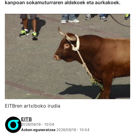
kanpoan sokamuturraren aldekoek eta aurkakoek.
EITBren artxiboko irudia
EITB
2026/06/18 - 10:04
Azken eguneratzea
2026/06/18 - 10:04