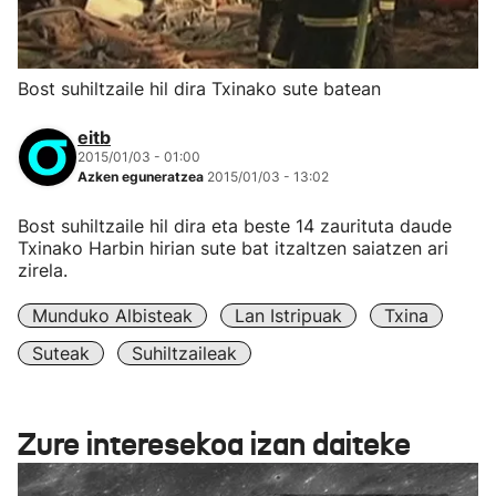
Bost suhiltzaile hil dira Txinako sute batean
eitb
2015/01/03 - 01:00
Azken eguneratzea
2015/01/03 - 13:02
Bost suhiltzaile hil dira eta beste 14 zaurituta daude
Txinako Harbin hirian sute bat itzaltzen saiatzen ari
zirela.
Munduko Albisteak
Lan Istripuak
Txina
Suteak
Suhiltzaileak
Zure interesekoa izan daiteke