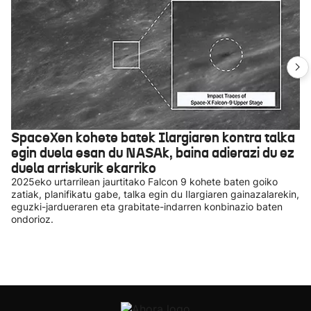
SpaceXen kohete batek Ilargiaren kontra talka
egin duela esan du NASAk, baina adierazi du ez
duela arriskurik ekarriko
2025eko urtarrilean jaurtitako Falcon 9 kohete baten goiko
zatiak, planifikatu gabe, talka egin du Ilargiaren gainazalarekin,
eguzki-jardueraren eta grabitate-indarren konbinazio baten
ondorioz.