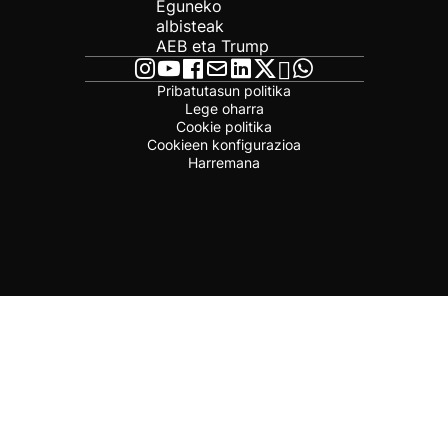
Eguneko
albisteak
AEB eta Trump
Pribatutasun politika
Lege oharra
Cookie politika
Cookieen konfigurazioa
Harremana