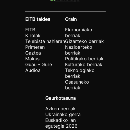
EITB taldea
Orain
EITB
Ekonomiako
Kirolak
berriak
Telebista nahieran
Gizarteko berriak
Primeran
Nazioarteko
Gaztea
berriak
Makusi
Politikako berriak
Guau - Gure
Kulturako berriak
Audioa
Teknologiako
berriak
Osasuneko
berriak
Gaurkotasuna
Azken berriak
Ukrainako gerra
Euskadiko lan
egutegia 2026