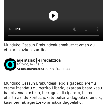
Munduko Osasun Erakundeak amaitutzat eman du
ebolaren azken izurritea
agentziak | erredakzioa
2020/05/20 - 09:10
Azken eguneratzea
2016/01/14 - 11:44
Munduko Osasun Erakundeak ebola gabeko eremu
eremu izendatu du berriro Liberia, azaroan beste kasu
bat atzeman ostean, berrogeialdia igarota, baina
ohartarazi du kontuz jokatu beharra dagoela oraindik,
kasu berriak agertzeko arriskua dagoelako.