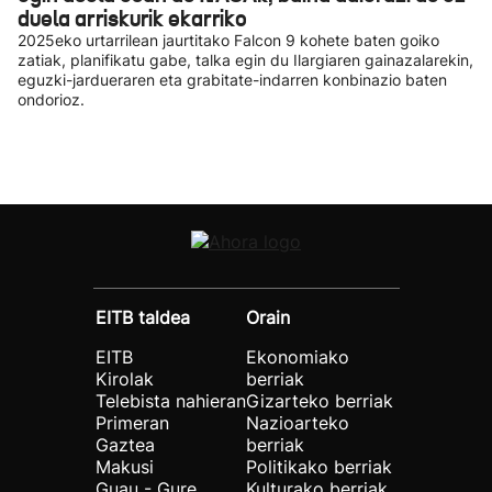
duela arriskurik ekarriko
2025eko urtarrilean jaurtitako Falcon 9 kohete baten goiko
zatiak, planifikatu gabe, talka egin du Ilargiaren gainazalarekin,
eguzki-jardueraren eta grabitate-indarren konbinazio baten
ondorioz.
EITB taldea
Orain
EITB
Ekonomiako
Kirolak
berriak
Telebista nahieran
Gizarteko berriak
Primeran
Nazioarteko
Gaztea
berriak
Makusi
Politikako berriak
Guau - Gure
Kulturako berriak