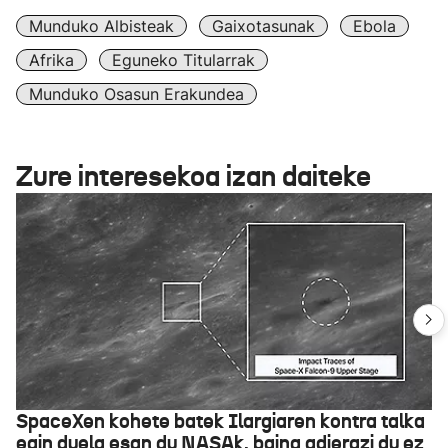
Munduko Albisteak
Gaixotasunak
Ebola
Afrika
Eguneko Titularrak
Munduko Osasun Erakundea
Zure interesekoa izan daiteke
SpaceXen kohete batek Ilargiaren kontra talka
egin duela esan du NASAk, baina adierazi du ez