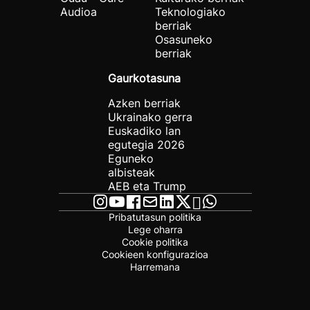
Audioa
Teknologiako
berriak
Osasuneko
berriak
Gaurkotasuna
Azken berriak
Ukrainako gerra
Euskadiko lan
egutegia 2026
Eguneko
albisteak
AEB eta Trump
Pribatutasun politika
Lege oharra
Cookie politika
Cookieen konfigurazioa
Harremana