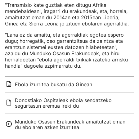
"Transmisio kate guztiak eten ditugu Afrika
mendebaldean", iragarri du erakundeak, eta, horrela,
amaitutzat eman du 2014an eta 2015ean Liberia,
Ginea eta Sierra Leona jo zituen ebolaren agerraldia.
"Lana ez da amaitu, eta agerraldiak egotea espero
dugu; horregatik, oso garrantzitsua da zaintza eta
erantzun sistemei eustea datozen hilabeteetan",
azaldu du Munduko Osasun Erakundeak, eta hiru
herrialdeetan "ebola agerraldi txikiak izateko arrisku
handia" dagoela azpimarratu du.
Ebola izurritea bukatu da Ginean
Donostiako Ospitaleak ebola sendatzeko
segurtasun eremua ireki du
Munduko Osasun Erakundeak amaitutzat eman
du ebolaren azken izurritea