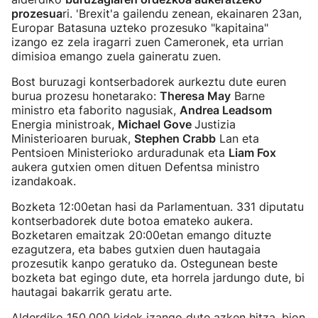
prozesua
ri. 'Brexit'a gailendu zenean, ekainaren 23an,
Europar Batasuna uzteko prozesuko "kapitaina"
izango ez zela iragarri zuen Cameronek, eta urrian
dimisioa emango zuela gaineratu zuen.
Bost buruzagi kontserbadorek aurkeztu dute euren
burua prozesu honetarako:
Theresa May
Barne
ministro eta faborito nagusiak,
Andrea Leadsom
Energia ministroak,
Michael Gove
Justizia
Ministerioaren buruak,
Stephen Crabb
Lan eta
Pentsioen Ministerioko arduradunak eta
Liam Fox
aukera gutxien omen dituen Defentsa ministro
izandakoak.
Bozketa 12:00etan hasi da Parlamentuan. 331 diputatu
kontserbadorek dute botoa emateko aukera.
Bozketaren emaitzak 20:00etan emango dituzte
ezagutzera, eta babes gutxien duen hautagaia
prozesutik kanpo geratuko da. Ostegunean beste
bozketa bat egingo dute, eta horrela jardungo dute, bi
hautagai bakarrik geratu arte.
Alderdiko 150.000 kidek izango dute azken hitza, bion