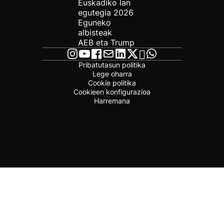
Euskadiko lan
egutegia 2026
Eguneko
albisteak
AEB eta Trump
Pribatutasun politika
Lege oharra
Cookie politika
Cookieen konfigurazioa
Harremana