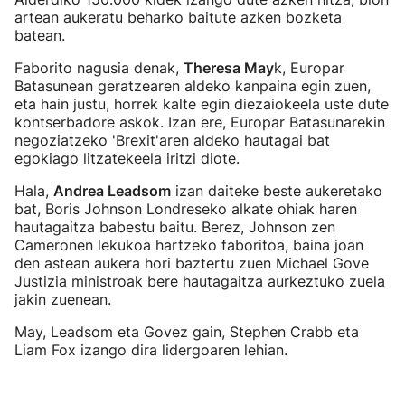
artean aukeratu beharko baitute azken bozketa
batean.
Faborito nagusia denak,
Theresa May
k, Europar
Batasunean geratzearen aldeko kanpaina egin zuen,
eta hain justu, horrek kalte egin diezaiokeela uste dute
kontserbadore askok. Izan ere, Europar Batasunarekin
negoziatzeko 'Brexit'aren aldeko hautagai bat
egokiago litzatekeela iritzi diote.
Hala,
Andrea Leadsom
izan daiteke beste aukeretako
bat, Boris Johnson Londreseko alkate ohiak haren
hautagaitza babestu baitu. Berez, Johnson zen
Cameronen lekukoa hartzeko faboritoa, baina joan
den astean aukera hori baztertu zuen Michael Gove
Justizia ministroak bere hautagaitza aurkeztuko zuela
jakin zuenean.
May, Leadsom eta Govez gain, Stephen Crabb eta
Liam Fox izango dira lidergoaren lehian.