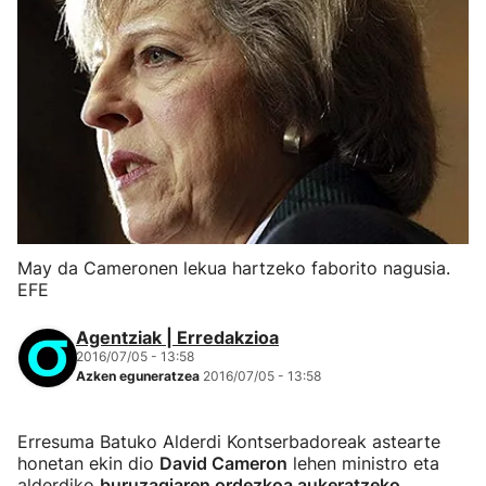
May da Cameronen lekua hartzeko faborito nagusia.
EFE
Agentziak | Erredakzioa
2016/07/05 - 13:58
Azken eguneratzea
2016/07/05 - 13:58
Erresuma Batuko Alderdi Kontserbadoreak astearte
honetan ekin dio
David Cameron
lehen ministro eta
alderdiko
buruzagiaren ordezkoa aukeratzeko