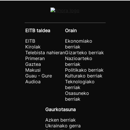
EITB taldea
Orain
EITB
Ekonomiako
Kirolak
berriak
Telebista nahieran
Gizarteko berriak
Primeran
Nazioarteko
Gaztea
berriak
Makusi
Politikako berriak
Guau - Gure
Kulturako berriak
Audioa
Teknologiako
berriak
Osasuneko
berriak
Gaurkotasuna
Azken berriak
Ukrainako gerra