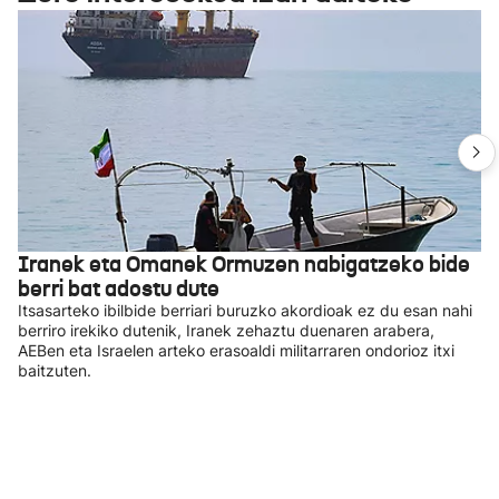
Iranek eta Omanek Ormuzen nabigatzeko bide
berri bat adostu dute
Itsasarteko ibilbide berriari buruzko akordioak ez du esan nahi
berriro irekiko dutenik, Iranek zehaztu duenaren arabera,
AEBen eta Israelen arteko erasoaldi militarraren ondorioz itxi
baitzuten.