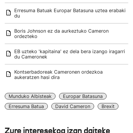
Erresuma Batuak Europar Batasuna uztea erabaki
du
Boris Johnson ez da aurkeztuko Cameron
ordezteko
EB uzteko 'kapitaina' ez dela bera izango iragarri
du Cameronek
Kontserbadoreak Cameronen ordezkoa
aukeratzen hasi dira
Munduko Albisteak
Europar Batasuna
Erresuma Batua
David Cameron
Brexit
Zure interesekoa izan daiteke