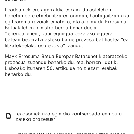
Leadsomek ere agerraldia eskaini du astelehen
honetan bere etxebizitzaren ondoan, hautagaitzari uko
egitearen arrazoiak emateko, eta azaldu du Erresuma
Batuak lehen ministro berria behar duela
"lehenbailehen", gaur egungoa bezalako egoera
batean bederatzi asteko barne prozesu bat hastea "ez
litzatekeelako oso egokia" izango.
Mayk Erresuma Batua Europar Batasunetik ateratzeko
prozesua zuzendu beharko du, eta, horren ildotik,
Lisboako Itunaren 50. artikulua noiz ezarri erabaki
beharko du.
Leadsomek uko egin dio kontserbadoreen buru
izateko prozesuari