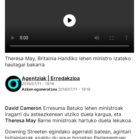
Theresa May, Britainia Handiko lehen ministro izateko
hautagai bakarra
Agentziak | Erredakzioa
2016/07/11 - 19:16
Azken eguneratzea
2016/07/11 - 19:16
David Cameron
Erresuma Batuko lehen ministroak
iragarri du asteazkenean utziko duela kargua, eta
Theresa May
Barne ministroak hartuko duela lekukoa.
Downing Streeten egindako agerraldi batean, agintari
britainiarrak azaldu du egun horretan Parlamentuan