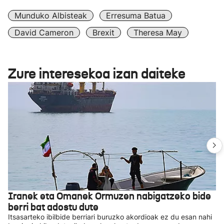
Munduko Albisteak
Erresuma Batua
David Cameron
Brexit
Theresa May
Zure interesekoa izan daiteke
Iranek eta Omanek Ormuzen nabigatzeko bide
berri bat adostu dute
Itsasarteko ibilbide berriari buruzko akordioak ez du esan nahi