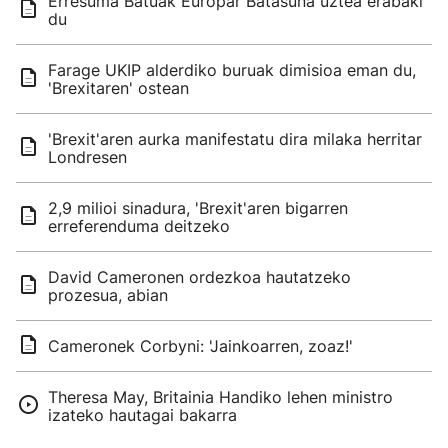
Erresuma Batuak Europar Batasuna uztea erabaki
du
Farage UKIP alderdiko buruak dimisioa eman du,
'Brexitaren' ostean
'Brexit'aren aurka manifestatu dira milaka herritar
Londresen
2,9 milioi sinadura, 'Brexit'aren bigarren
erreferenduma deitzeko
David Cameronen ordezkoa hautatzeko
prozesua, abian
Cameronek Corbyni: 'Jainkoarren, zoaz!'
Theresa May, Britainia Handiko lehen ministro
izateko hautagai bakarra