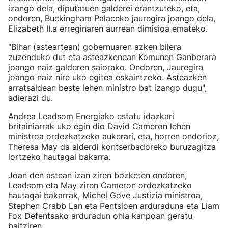
izango dela, diputatuen galderei erantzuteko, eta,
ondoren, Buckingham Palaceko jauregira joango dela,
Elizabeth II.a erreginaren aurrean dimisioa emateko.
"Bihar (asteartean) gobernuaren azken bilera
zuzenduko dut eta asteazkenean Komunen Ganberara
joango naiz galderen saiorako. Ondoren, Jauregira
joango naiz nire uko egitea eskaintzeko. Asteazken
arratsaldean beste lehen ministro bat izango dugu",
adierazi du.
Andrea Leadsom Energiako estatu idazkari
britainiarrak uko egin dio David Cameron lehen
ministroa ordezkatzeko aukerari, eta, horren ondorioz,
Theresa May da alderdi kontserbadoreko buruzagitza
lortzeko hautagai bakarra.
Joan den astean izan ziren bozketen ondoren,
Leadsom eta May ziren Cameron ordezkatzeko
hautagai bakarrak, Michel Gove Justizia ministroa,
Stephen Crabb Lan eta Pentsioen arduraduna eta Liam
Fox Defentsako arduradun ohia kanpoan geratu
baitziren.