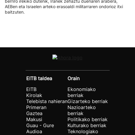
berriro irekiko dutenik, Iranek zehaztu duenaren arabera,
AEBen eta Israelen arteko erasoaldi militarraren ondorioz itxi
baitzuten.
EITB taldea
Orain
EITB
Ekonomiako
Kirolak
berriak
Telebista nahieran
Gizarteko berriak
Primeran
Nazioarteko
Gaztea
berriak
Makusi
Politikako berriak
Guau - Gure
Kulturako berriak
Audioa
Teknologiako