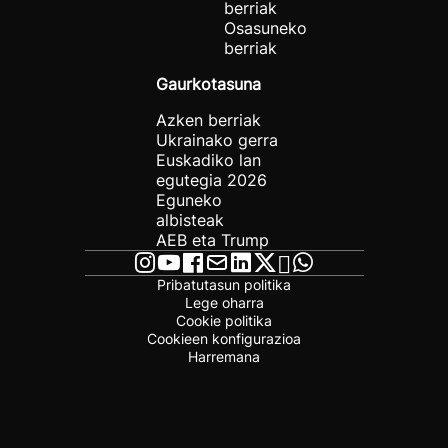
berriak
Osasuneko
berriak
Gaurkotasuna
Azken berriak
Ukrainako gerra
Euskadiko lan
egutegia 2026
Eguneko
albisteak
AEB eta Trump
Pribatutasun politika
Lege oharra
Cookie politika
Cookieen konfigurazioa
Harremana