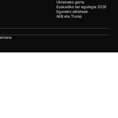
Ukrainako gerra
Euskadiko lan egutegia 2026
Eguneko albisteak
AEB eta Trump
remana