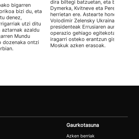
dira biltegi batzuetan, eta baita Velyk
pako bigarren
Dymerka, Kvitneve eta Peremoga
orikoa bizi du, eta
herrietan ere. Astearte honetan,
tu denez,
Volodimir Zelensky Ukrainako
igarriak utzi ditu
presidenteak Errusiaren aurkako
 aztarnak azaldu
operazio gehiago egitekotan zela
igarren Mundu
iragarri osteko erantzun gisa egin dit
o dozenaka ontzi
Moskuk azken erasoak.
rbian.
Gaurkotasuna
Azken berriak