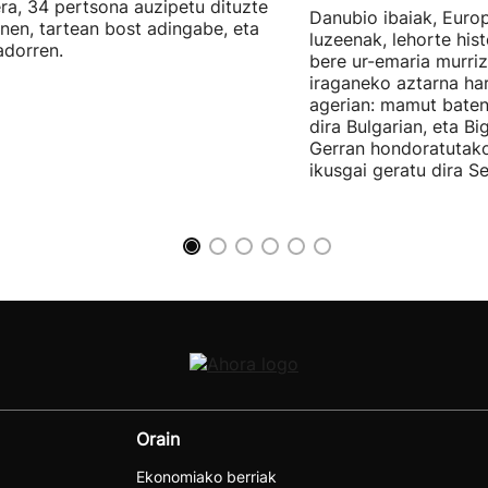
ra, 34 pertsona auzipetu dituzte
Danubio ibaiak, Euro
nen, tartean bost adingabe, eta
luzeenak, lehorte hist
dorren.
bere ur-emaria murriz
iraganeko aztarna harr
agerian: mamut baten
dira Bulgarian, eta B
Gerran hondoratutak
ikusgai geratu dira Se
Orain
Ekonomiako berriak