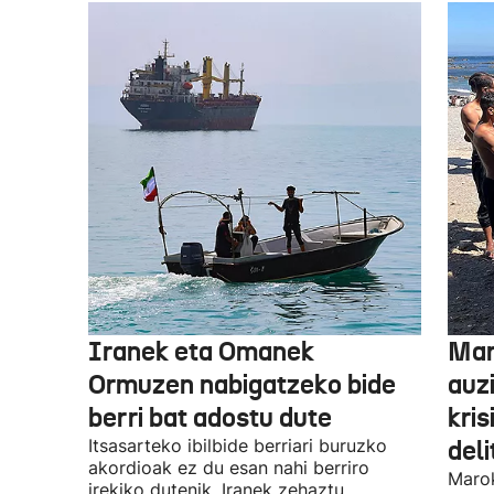
Iranek eta Omanek
Mar
Ormuzen nabigatzeko bide
auz
berri bat adostu dute
kris
Itsasarteko ibilbide berriari buruzko
del
akordioak ez du esan nahi berriro
Marok
irekiko dutenik, Iranek zehaztu