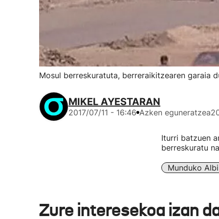
Mosul berreskuratuta, berreraikitzearen garaia d
MIKEL AYESTARAN
2017/07/11 - 16:46
Azken eguneratzea
20
Iturri batzuen 
berreskuratu nah
Munduko Albi
Zure interesekoa izan d