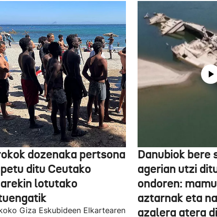
okok dozenaka pertsona
Danubiok bere 
ipetu ditu Ceutako
agerian utzi di
iarekin lotutako
ondoren: mamu
ituengatik
aztarnak eta na
oko Giza Eskubideen Elkartearen
azalera atera d