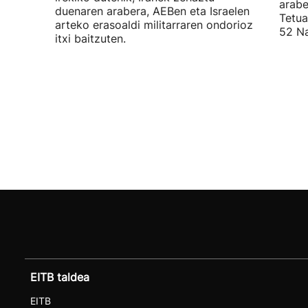
arabe
duenaren arabera, AEBen eta Israelen
Tetua
arteko erasoaldi militarraren ondorioz
52 Na
itxi baitzuten.
EITB taldea
EITB