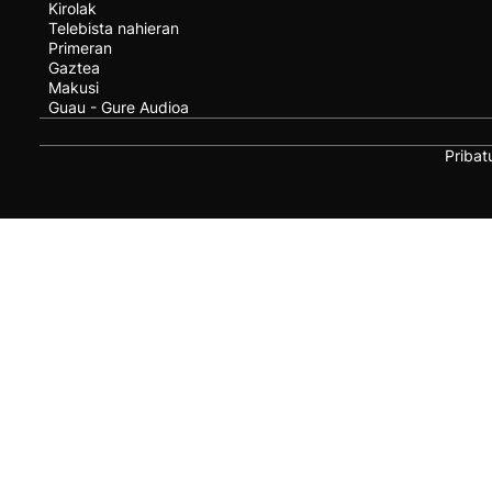
Kirolak
Telebista nahieran
Primeran
Gaztea
Makusi
Guau - Gure Audioa
Pribat