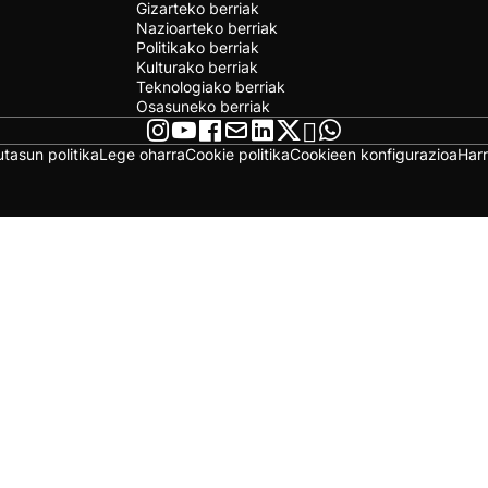
Gizarteko berriak
Nazioarteko berriak
Politikako berriak
Kulturako berriak
Teknologiako berriak
Osasuneko berriak
utasun politika
Lege oharra
Cookie politika
Cookieen konfigurazioa
Har