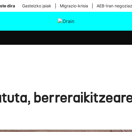
|
|
ste dira
Gasteizko jaiak
Migrazio-krisia
AEB-Iran negoziaz
tura
Ikusmiran
Egural
Osasuna
Teknologia
uta, berreraikitzeare