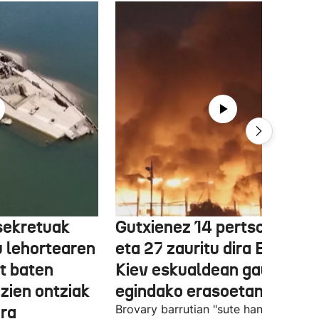
sekretuak
Gutxienez 14 pertsona hil
tu lehortearen
eta 27 zauritu dira Errusiak
t baten
Kiev eskualdean gauez
zien ontziak
egindako erasoetan
ira
Brovary barrutian "sute handiak" izan