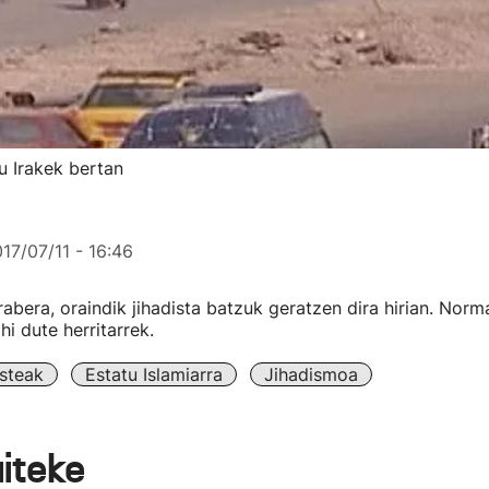
u Irakek bertan
17/07/11 - 16:46
arabera, oraindik jihadista batzuk geratzen dira hirian. Norm
i dute herritarrek.
steak
Estatu Islamiarra
Jihadismoa
aiteke