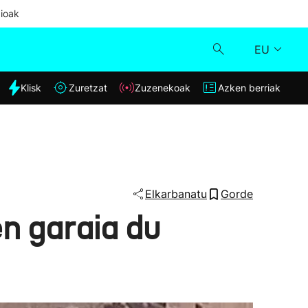
ioak
EU
dia
Klisk
Zuretzat
Zuzenekoak
Azken berriak
Klisk
Zuzenekoak
Zuretzat
Elkarbanatu
Gorde
n garaia du
Azken berriak