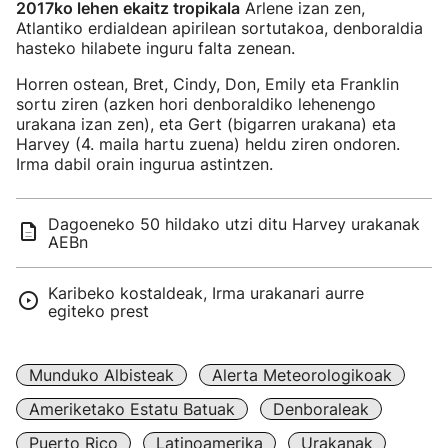
2017ko lehen ekaitz tropikala
Arlene izan zen,
Atlantiko erdialdean apirilean sortutakoa, denboraldia
hasteko hilabete inguru falta zenean.
Horren ostean, Bret, Cindy, Don, Emily eta Franklin
sortu ziren (azken hori denboraldiko lehenengo
urakana izan zen), eta Gert (bigarren urakana) eta
Harvey (4. maila hartu zuena) heldu ziren ondoren.
Irma dabil orain ingurua astintzen.
Dagoeneko 50 hildako utzi ditu Harvey urakanak
AEBn
Karibeko kostaldeak, Irma urakanari aurre
egiteko prest
Munduko Albisteak
Alerta Meteorologikoak
Ameriketako Estatu Batuak
Denboraleak
Puerto Rico
Latinoamerika
Urakanak