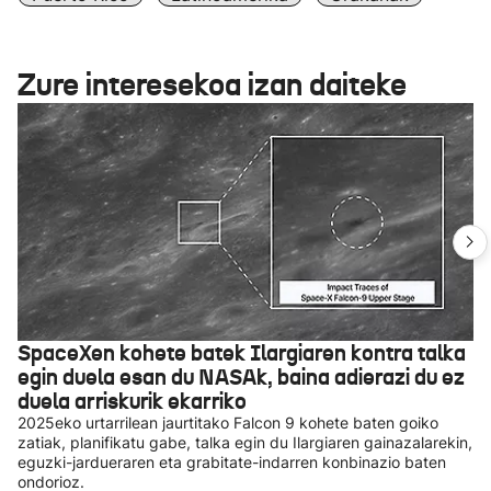
Zure interesekoa izan daiteke
SpaceXen kohete batek Ilargiaren kontra talka
egin duela esan du NASAk, baina adierazi du ez
duela arriskurik ekarriko
2025eko urtarrilean jaurtitako Falcon 9 kohete baten goiko
zatiak, planifikatu gabe, talka egin du Ilargiaren gainazalarekin,
eguzki-jardueraren eta grabitate-indarren konbinazio baten
ondorioz.