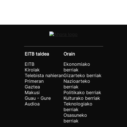
EITB taldea
Orain
EITB
Ekonomiako
Kirolak
berriak
Telebista nahieran
Gizarteko berriak
Primeran
Nazioarteko
Gaztea
berriak
Makusi
Politikako berriak
Guau - Gure
Kulturako berriak
Audioa
Teknologiako
berriak
Osasuneko
berriak