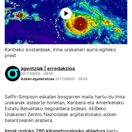
Karibeko kostaldeak, Irma urakanari aurre egiteko
prest
agentziak | erredakzioa
2017/09/05 - 08:55
Azken eguneratzea
2017/09/05 - 08:55
Saffir-Simpson eskalan bosgarren maila hartu du Irma
urakanak astearte honetan, Karibera eta Ameriketako
Estatu Batuetako hegoaldera bidean, AEBeko
Urakanen Zentro Nazionalak argitaratutako azken
balantzearen arabera.
Irmak orduko 280 kilometrorainoko abiadura
hartu