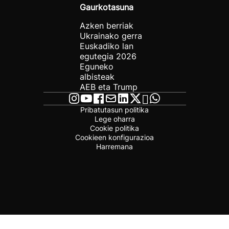
Gaurkotasuna
Azken berriak
Ukrainako gerra
Euskadiko lan
egutegia 2026
Eguneko
albisteak
AEB eta Trump
Pribatutasun politika
Lege oharra
Cookie politika
Cookieen konfigurazioa
Harremana