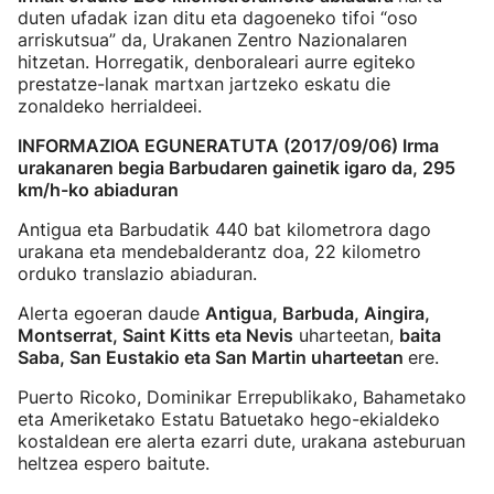
duten ufadak izan ditu eta dagoeneko tifoi “oso
arriskutsua” da, Urakanen Zentro Nazionalaren
hitzetan. Horregatik, denboraleari aurre egiteko
prestatze-lanak martxan jartzeko eskatu die
zonaldeko herrialdeei.
INFORMAZIOA EGUNERATUTA (2017/09/06) Irma
urakanaren begia Barbudaren gainetik igaro da, 295
km/h-ko abiaduran
Antigua eta Barbudatik 440 bat kilometrora dago
urakana eta mendebalderantz doa, 22 kilometro
orduko translazio abiaduran.
Alerta egoeran daude
Antigua, Barbuda, Aingira,
Montserrat, Saint Kitts eta Nevis
uharteetan,
baita
Saba, San Eustakio eta San Martin uharteetan
ere.
Puerto Ricoko, Dominikar Errepublikako, Bahametako
eta Ameriketako Estatu Batuetako hego-ekialdeko
kostaldean ere alerta ezarri dute, urakana asteburuan
heltzea espero baitute.