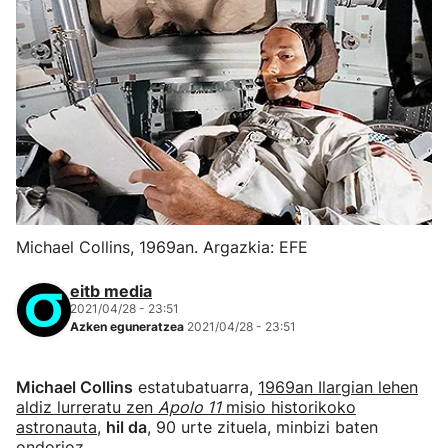
Michael Collins, 1969an. Argazkia: EFE
eitb media
2021/04/28 - 23:51
Azken eguneratzea
2021/04/28 - 23:51
Michael Collins
estatubatuarra,
1969an Ilargian lehen
aldiz lurreratu zen
Apolo 11
misio historikoko
astronauta
,
hil da
, 90 urte zituela, minbizi baten
ondorioz.