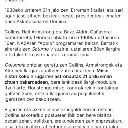
1930eko urriaren 31n jaio zen, Erroman (Italia), eta sari
ugari jaso zituen; besteak beste, presidenteak ematen
duen Askatasunaren Domina.
Collins, Neil Armstrong eta Buzz Aldrin Cañaveral
lurmuturretik (Florida) abiatu ziren 1969ko uztailaren
16an, NASAren "Apolo" programaren baitan. Bertatik
aireratu zen
Saturno V
suziria, uztailaren 20an Ilargira
iritsitako hiru astronautak zeramatzana.
Columbia
ontzian geratu zen Collins, Armstrongek eta
Aldrinek Ilargia zapaltzen zuten bitartean.
Misio
historikoko hirugarren astronautak 21 ordu eman
zituen bakardadean
, bere lankideak ilargi-modulura
itzuli arte. Houstongo misio-kontrolarekin kontaktua
galtzen zuen, ontzia Ilargiaren aurpegi ilunetik
igarotzen zen bakoitzean.
Bigarren eta azken espazio-hegaldi horren ostean,
Collins askotariko postuetan ibili zen bere bizitza
osoan zehar, politikan, erakundeetan zein enpresaburu
gisa, eta bizitako abentura espazialean oinarritutako