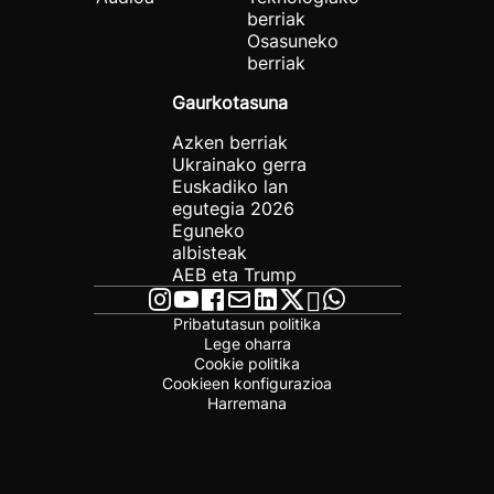
berriak
Osasuneko
berriak
Gaurkotasuna
Azken berriak
Ukrainako gerra
Euskadiko lan
egutegia 2026
Eguneko
albisteak
AEB eta Trump
Pribatutasun politika
Lege oharra
Cookie politika
Cookieen konfigurazioa
Harremana