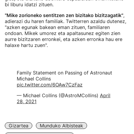
bi liburu idatzi zituen.
"Mike zorioneko sentitzen zen bizitako bizitzagatik"
,
adierazi du haren familiak.
Twitterren azaldu dutenez,
"azken egunak bakean eman zituen, familiaren
ondoan. Mikek umorez eta apaltasunez egiten zien
aurre bizitzaren erronkei, eta azken erronka hau ere
halaxe hartu zuen".
Family Statement on Passing of Astronaut
Michael Collins
pic.twitter.com/6OAw7CzFaz
— Michael Collins (@AstroMCollins)
April
28, 2021
Gizartea
Munduko Albisteak