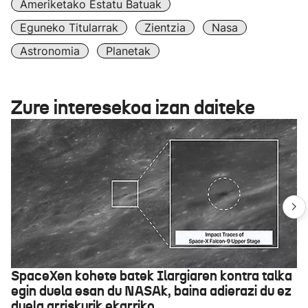
Ameriketako Estatu Batuak
Eguneko Titularrak
Zientzia
Nasa
Astronomia
Planetak
Zure interesekoa izan daiteke
SpaceXen kohete batek Ilargiaren kontra talka
egin duela esan du NASAk, baina adierazi du ez
duela arriskurik ekarriko