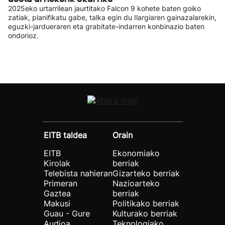
2025eko urtarrilean jaurtitako Falcon 9 kohete baten goiko
zatiak, planifikatu gabe, talka egin du Ilargiaren gainazalarekin,
eguzki-jardueraren eta grabitate-indarren konbinazio baten
ondorioz.
EITB taldea
Orain
EITB
Ekonomiako
Kirolak
berriak
Telebista nahieran
Gizarteko berriak
Primeran
Nazioarteko
Gaztea
berriak
Makusi
Politikako berriak
Guau - Gure
Kulturako berriak
Audioa
Teknologiako