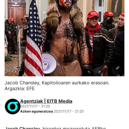
Jacob Chansley, Kapitolioaren aurkako erasoan.
Argazkia: EFE
Agentziak | EITB Media
2021/11/17 - 21:20
Azken eguneratzea
2021/11/17 - 21:20
Jacob Chansley
, bisontez mozorrotuta AEBko