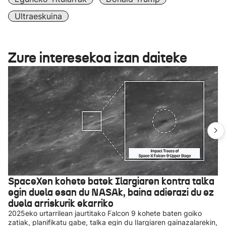
Ultraeskuina
Zure interesekoa izan daiteke
SpaceXen kohete batek Ilargiaren kontra talka
egin duela esan du NASAk, baina adierazi du ez
duela arriskurik ekarriko
2025eko urtarrilean jaurtitako Falcon 9 kohete baten goiko
zatiak, planifikatu gabe, talka egin du Ilargiaren gainazalarekin,