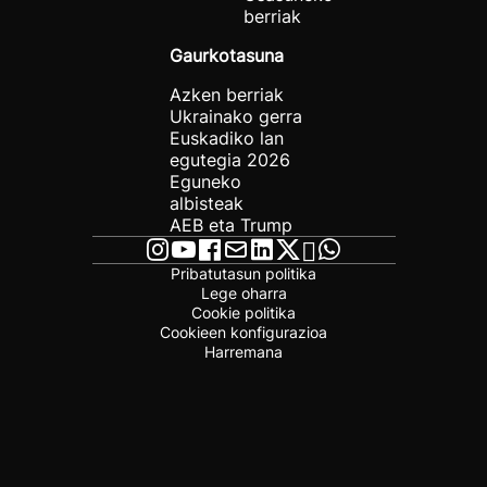
berriak
Gaurkotasuna
Azken berriak
Ukrainako gerra
Euskadiko lan
egutegia 2026
Eguneko
albisteak
AEB eta Trump
Pribatutasun politika
Lege oharra
Cookie politika
Cookieen konfigurazioa
Harremana