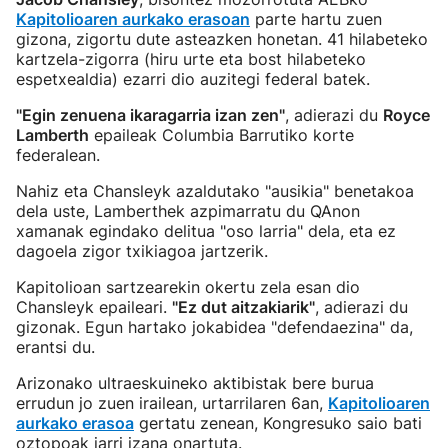
Kapitolioaren aurkako erasoan
parte hartu zuen
gizona, zigortu dute asteazken honetan. 41 hilabeteko
kartzela-zigorra (hiru urte eta bost hilabeteko
espetxealdia) ezarri dio auzitegi federal batek.
"Egin zenuena ikaragarria izan zen"
, adierazi du
Royce
Lamberth
epaileak Columbia Barrutiko korte
federalean.
Nahiz eta Chansleyk azaldutako "ausikia" benetakoa
dela uste, Lamberthek azpimarratu du QAnon
xamanak egindako delitua "oso larria" dela, eta ez
dagoela zigor txikiagoa jartzerik.
Kapitolioan sartzearekin okertu zela esan dio
Chansleyk epaileari.
"Ez dut aitzakiarik"
, adierazi du
gizonak. Egun hartako jokabidea "defendaezina" da,
erantsi du.
Arizonako ultraeskuineko aktibistak bere burua
errudun jo zuen irailean, urtarrilaren 6an,
Kapitolioaren
aurkako erasoa
gertatu zenean, Kongresuko saio bati
oztopoak jarri izana onartuta.