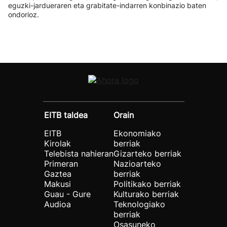
eguzki-jardueraren eta grabitate-indarren konbinazio baten
ondorioz.
EITB taldea
Orain
EITB
Ekonomiako
Kirolak
berriak
Telebista nahieran
Gizarteko berriak
Primeran
Nazioarteko
Gaztea
berriak
Makusi
Politikako berriak
Guau - Gure
Kulturako berriak
Audioa
Teknologiako
berriak
Osasuneko