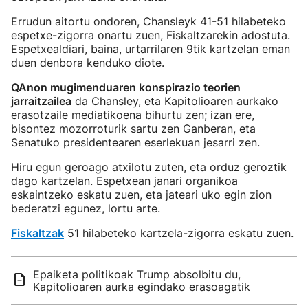
Errudun aitortu ondoren, Chansleyk 41-51 hilabeteko
espetxe-zigorra onartu zuen, Fiskaltzarekin adostuta.
Espetxealdiari, baina, urtarrilaren 9tik kartzelan eman
duen denbora kenduko diote.
QAnon mugimenduaren konspirazio teorien
jarraitzailea
da Chansley, eta Kapitolioaren aurkako
erasotzaile mediatikoena bihurtu zen; izan ere,
bisontez mozorroturik sartu zen Ganberan, eta
Senatuko presidentearen eserlekuan jesarri zen.
Hiru egun geroago atxilotu zuten, eta orduz geroztik
dago kartzelan. Espetxean janari organikoa
eskaintzeko eskatu zuen, eta jateari uko egin zion
bederatzi egunez, lortu arte.
Fiskaltzak
51 hilabeteko kartzela-zigorra eskatu zuen.
Epaiketa politikoak Trump absolbitu du,
Kapitolioaren aurka egindako erasoagatik