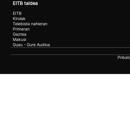
EITB taldea
EITB
Kirolak
Telebista nahieran
Primeran
Gaztea
Makusi
Guau - Gure Audioa
Pribat