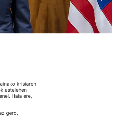
ainako krisiaren
ek astelehen
nei. Hala ere,
ez gero,