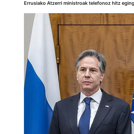
Errusiako Atzerri ministroak telefonoz hitz egin