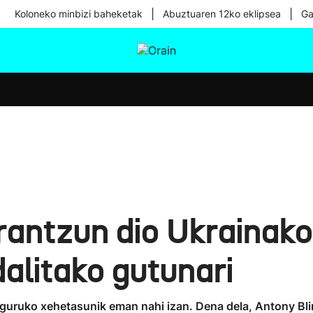
|
|
Koloneko minbizi baheketak
Abuztuaren 12ko eklipsea
Ga
tura
Ikusmiran
Egural
Osasuna
Teknologia
erantzun dio Ukrainako
alitako gutunari
nguruko xehetasunik eman nahi izan. Dena dela, Antony Bli