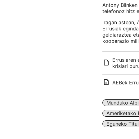
Antony Blinken 
telefonoz hitz 
Iragan astean, 
Errusiak eginda
geldiaraztea et
kooperazio mili
Errusiaren 
krisiari b
AEBek Errus
Munduko Albi
Ameriketako 
Eguneko Titul