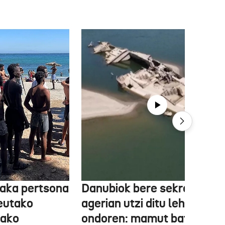
aka pertsona
Danubiok bere sekretuak
Ceutako
agerian utzi ditu lehortear
tako
ondoren: mamut baten