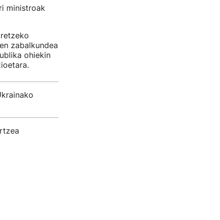
i ministroak
aretzeko
Oren zabalkundea
ublika ohiekin
ioetara.
Ukrainako
rtzea