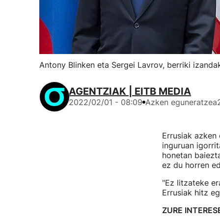
Antony Blinken eta Sergei Lavrov, berriki izanda
AGENTZIAK | EITB MEDIA
2022/02/01 - 08:09
Azken eguneratzea
Errusiak azken 
inguruan igorri
honetan baiezta
ez du horren ed
"Ez litzateke e
Errusiak hitz e
ZURE INTERES