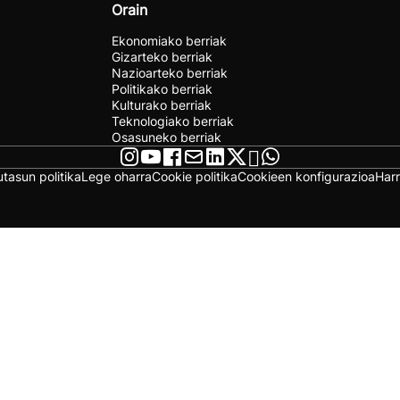
Orain
Ekonomiako berriak
Gizarteko berriak
Nazioarteko berriak
Politikako berriak
Kulturako berriak
Teknologiako berriak
Osasuneko berriak
utasun politika
Lege oharra
Cookie politika
Cookieen konfigurazioa
Har