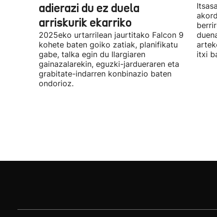
adierazi du ez duela
Itsas
akord
arriskurik ekarriko
berri
2025eko urtarrilean jaurtitako Falcon 9
duena
kohete baten goiko zatiak, planifikatu
artek
gabe, talka egin du Ilargiaren
itxi b
gainazalarekin, eguzki-jardueraren eta
grabitate-indarren konbinazio baten
ondorioz.