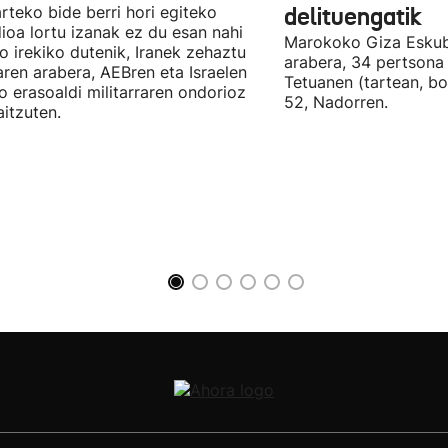
arteko bide berri hori egiteko
delituengatik
ioa lortu izanak ez du esan nahi
Marokoko Giza Eskub
ro irekiko dutenik, Iranek zehaztu
arabera, 34 pertsona 
ren arabera, AEBren eta Israelen
Tetuanen (tartean, bo
o erasoaldi militarraren ondorioz
52, Nadorren.
aitzuten.