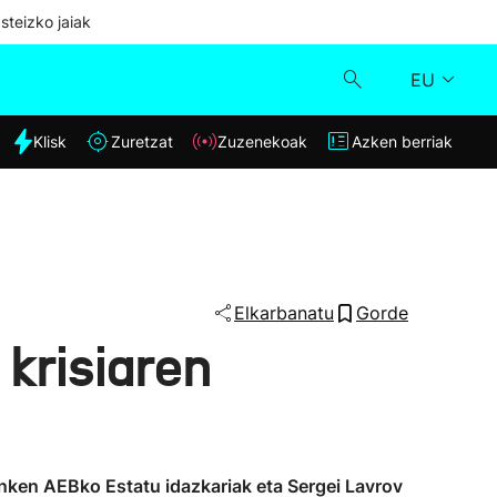
steizko jaiak
EU
dia
Klisk
Zuretzat
Zuzenekoak
Azken berriak
Klisk
Zuzenekoak
Zuretzat
Elkarbanatu
Gorde
 krisiaren
Azken berriak
nken AEBko Estatu idazkariak eta Sergei Lavrov