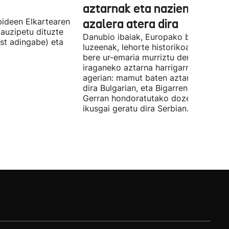
aztarnak eta nazien ontzia
ideen Elkartearen
azalera atera dira
auzipetu dituzte
Danubio ibaiak, Europako bigarren
st adingabe) eta
luzeenak, lehorte historikoa bizi du, e
bere ur-emaria murriztu denez,
iraganeko aztarna harrigarriak utzi di
agerian: mamut baten aztarnak azald
dira Bulgarian, eta Bigarren Mundu
Gerran hondoratutako dozenaka ontz
ikusgai geratu dira Serbian.