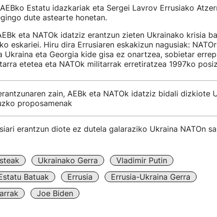
AEBko Estatu idazkariak eta Sergei Lavrov Errusiako Atzerr
egingo dute astearte honetan.
AEBk eta NATOk idatziz erantzun zieten Ukrainako krisia b
ko eskariei. Hiru dira Errusiaren eskakizun nagusiak: NAT
a Ukraina eta Georgia kide gisa ez onartzea, sobietar errep
tarra etetea eta NATOk militarrak erretiratzea 1997ko posiz
erantzunaren zain, AEBk eta NATOk idatziz bidali dizkiote 
uruzko proposamenak
iari erantzun diote ez dutela galaraziko Ukraina NATOn sa
steak
Ukrainako Gerra
Vladimir Putin
Estatu Batuak
Errusia
Errusia-Ukraina Gerra
arrak
Joe Biden