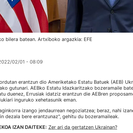
ko bilera batean. Artxiboko argazkia: EFE
2022/02/01 - 08:09
ordutan erantzun dio Ameriketako Estatu Batuek (AEB) Ukr
tako gutunari. AEBko Estatu Idazkaritzako bozeramaile bat
tu duenez, Errusiak idatziz erantzun die AEBren proposame
ukiari inguruko xehetasunik eman.
raginkorra izango jendaurrean negoziatzea; beraz, nahi izan
gin dezala bere erantzunaz", gehitu du bozeramaileak.
EKOA IZAN DAITEKE:
Zer ari da gertatzen Ukrainan?