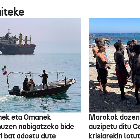
aiteke
nek eta Omanek
Marokok dozen
uzen nabigatzeko bide
auzipetu ditu 
ri bat adostu dute
krisiarekin lotu