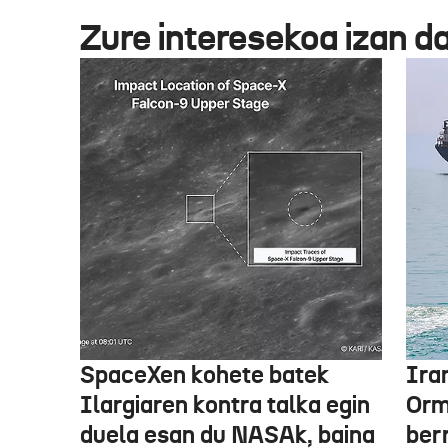
Zure interesekoa izan d
SpaceXen kohete batek
Ira
Ilargiaren kontra talka egin
Orm
duela esan du NASAk, baina
ber