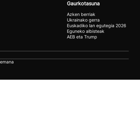
Gaurkotasuna
Azken berriak
Ukrainako gerra
Euskadiko lan egutegia 2026
Eguneko albisteak
AEB eta Trump
remana