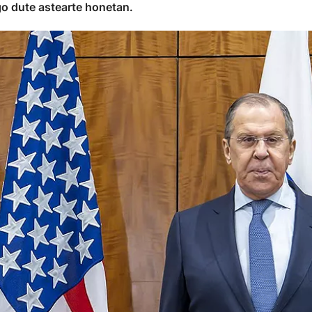
go dute astearte honetan.