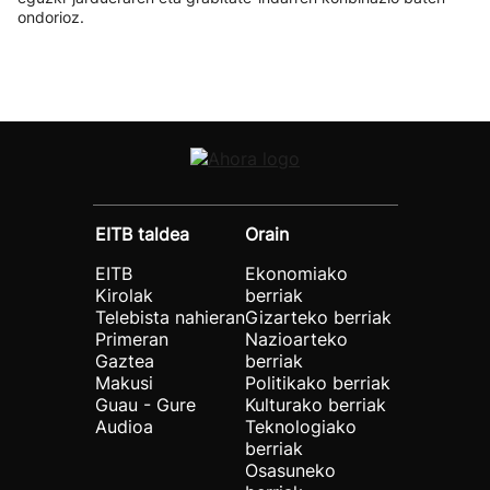
ondorioz.
EITB taldea
Orain
EITB
Ekonomiako
Kirolak
berriak
Telebista nahieran
Gizarteko berriak
Primeran
Nazioarteko
Gaztea
berriak
Makusi
Politikako berriak
Guau - Gure
Kulturako berriak
Audioa
Teknologiako
berriak
Osasuneko