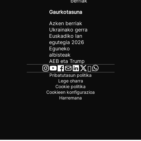
berriak
Gaurkotasuna
Azken berriak
Ukrainako gerra
Euskadiko lan
egutegia 2026
Eguneko
albisteak
AEB eta Trump
Pribatutasun politika
Lege oharra
Cookie politika
Cookieen konfigurazioa
Harremana