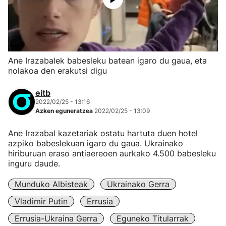
Ane Irazabalek babesleku batean igaro du gaua, eta
nolakoa den erakutsi digu
eitb
2022/02/25 - 13:16
Azken eguneratzea
2022/02/25 - 13:09
Ane Irazabal kazetariak ostatu hartuta duen hotel
azpiko babeslekuan igaro du gaua. Ukrainako
hiriburuan eraso antiaereoen aurkako 4.500 babesleku
inguru daude.
Munduko Albisteak
Ukrainako Gerra
Vladimir Putin
Errusia
Errusia-Ukraina Gerra
Eguneko Titularrak