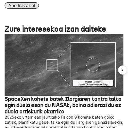
Ane Irazabal
Zure interesekoa izan daiteke
SpaceXen kohete batek Ilargiaren kontra talka
egin duela esan du NASAk, baina adierazi du ez
duela arriskurik ekarriko
2025eko urtarrilean jaurtitako Falcon 9 kohete baten goiko
zatiak, planifikatu gabe, talka egin du Ilargiaren gainazalarekin,
eguzki-jardueraren eta grabitate-indarren konbinazio baten