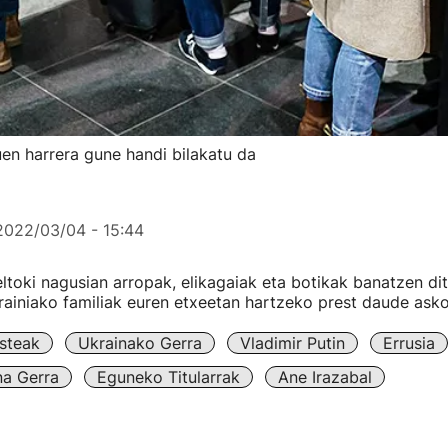
tuen harrera gune handi bilakatu da
2022/03/04 - 15:44
eltoki nagusian arropak, elikagaiak eta botikak banatzen di
rainiako familiak euren etxeetan hartzeko prest daude asko
steak
Ukrainako Gerra
Vladimir Putin
Errusia
na Gerra
Eguneko Titularrak
Ane Irazabal