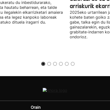
aukeratu du inbestidurarako,
arriskurik ekarr
a hautatu beharrean, eta talde
u ilegalekin elkarrizketari amaiera
2025eko urtarrilean j
a eta legez kanpoko laboreak
kohete baten goiko za
atuko dituela iragarri du.
gabe, talka egin du Il
gainazalarekin, eguzk
grabitate-indarren k
ondorioz.
Orain