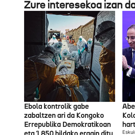
Zure interesekoa izan d
Ebola kontrolik gabe
Abe
zabaltzen ari da Kongoko
Kol
Errepublika Demokratikoan
har
eta 1.850 hildako eragin ditu
Eskui