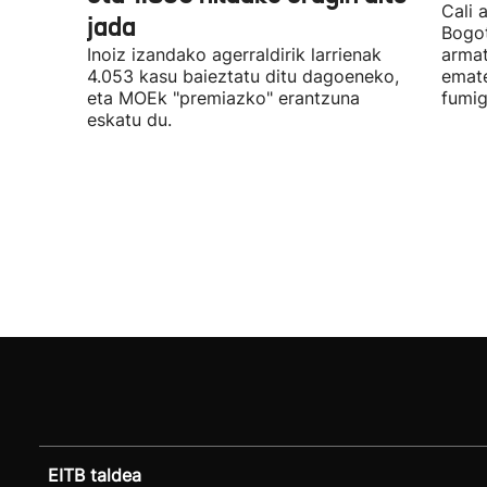
Cali 
jada
Bogot
Inoiz izandako agerraldirik larrienak
armat
4.053 kasu baieztatu ditu dagoeneko,
emate
eta MOEk "premiazko" erantzuna
fumig
eskatu du.
EITB taldea