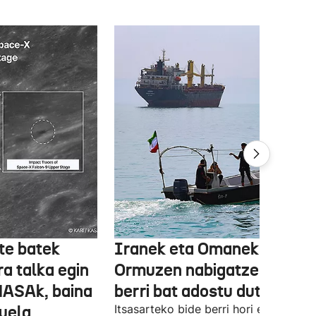
te batek
Iranek eta Omanek
ra talka egin
Ormuzen nabigatzeko bide
NASAk, baina
berri bat adostu dute
duela
Itsasarteko bide berri hori egiteko