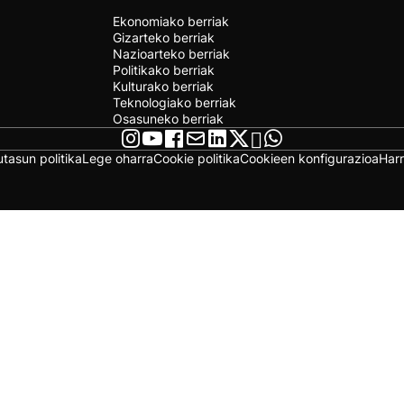
Ekonomiako berriak
Gizarteko berriak
Nazioarteko berriak
Politikako berriak
Kulturako berriak
Teknologiako berriak
Osasuneko berriak
utasun politika
Lege oharra
Cookie politika
Cookieen konfigurazioa
Har