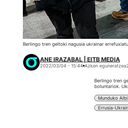
Berlingo tren geltoki nagusia ukrainar errefuxia
ANE IRAZABAL | EITB MEDIA
2022/03/04 - 15:44
Azken eguneratzea
Berlingo tren g
boluntariok. Uk
Munduko Albi
Errusia-Ukrai