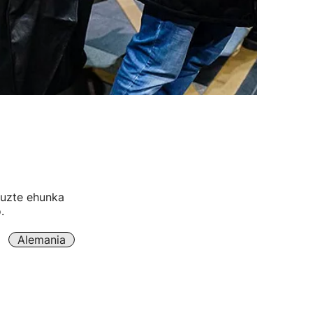
tuzte ehunka
.
Alemania