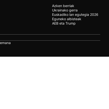
Azken berriak
Ukrainako gerra
Euskadiko lan egutegia 2026
Eguneko albisteak
AEB eta Trump
remana