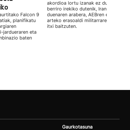
akordioa lortu izanak ez du esan nahi
iko
berriro irekiko dutenik, Iranek zehazt
aurtitako Falcon 9
duenaren arabera, AEBren eta Israele
tiak, planifikatu
arteko erasoaldi militarraren ondorio
argiaren
itxi baitzuten.
i-jardueraren eta
onbinazio baten
Gaurkotasuna