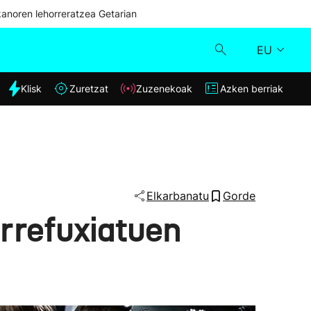
kanoren lehorreratzea Getarian
EU
dia
Klisk
Zuretzat
Zuzenekoak
Azken berriak
Klisk
Zuzenekoak
Zuretzat
Elkarbanatu
Gorde
errefuxiatuen
Azken berriak