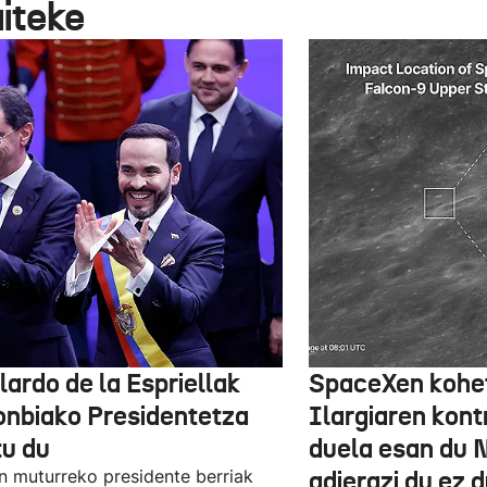
aiteke
lardo de la Espriellak
SpaceXen kohe
onbiako Presidentetza
Ilargiaren kont
tu du
duela esan du 
n muturreko presidente berriak
adierazi du ez 