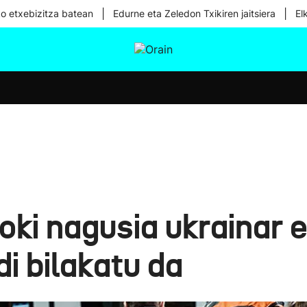
|
|
ko etxebizitza batean
Edurne eta Zeledon Txikiren jaitsiera
El
tura
Ikusmiran
Egural
Osasuna
Teknologia
toki nagusia ukrainar 
i bilakatu da