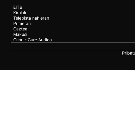
EITB
Kirolak
Telebista nahieran
Primeran
Gaztea
Makusi
Guau - Gure Audioa
Pribat