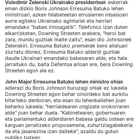
Volodimir Zelenski Ukrainako presidentea
k eskerrak
eman dizkio Boris Johnson Erresuma Batuko lehen
ministroari, azken hilabeteetan errusiarren inbasioari
aurre egiteko Ukrainako agintariei eta herriari
emandako "babes irmoagatik". Telefonoz izan duten
elkarrizketan, Downing Streeten arabera, "heroi bat
zara, mundu guztiak maite zaitu", esan dio Johnsonek
Zelenskiri. Erresuma Batuko
premier
ak bere aliatuari
ziurtatu dionez, Erresuma Batuko alderdi guztiak
daude Ukrainari emandako babesaren alde, eta hala
jarraituko du, baita Defentsa arloan ere, bera Downing
Streeten egon ala ez.
John Major Erresuma Batuko lehen ministro ohia
k
adierazi du Boris Johnson buruzagi ohiak ez lukeela
Downing Streeten egon behar oinordeko bat aurkitu
bitarteko denboran, eta esan du lehenbailehen joan
beharko lukeela; "herrialdearen ongizate orokorraren
alde" joan behar duela. "Kabinetearen, gobernuaren
eta parlamentuko alderdiaren babesa galdu ostean ere
karguan jarraitzeko proposamena, zuhurtziagabekeria
da eta jasanezina izan daiteke", azaldu du gutun
publiko batean.