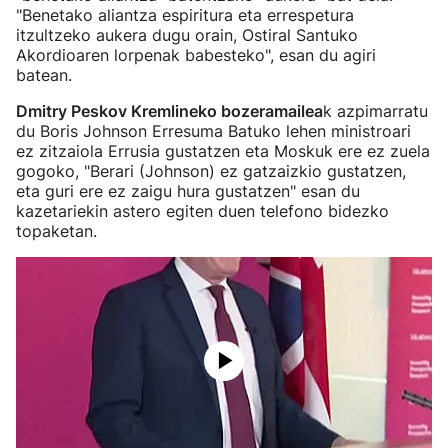
"Benetako aliantza espiritura eta errespetura
itzultzeko aukera dugu orain, Ostiral Santuko
Akordioaren lorpenak babesteko", esan du agiri
batean.
Dmitry Peskov Kremlineko bozeramailea
k azpimarratu
du Boris Johnson Erresuma Batuko lehen ministroari
ez zitzaiola Errusia gustatzen eta Moskuk ere ez zuela
gogoko, "Berari (Johnson) ez gatzaizkio gustatzen,
eta guri ere ez zaigu hura gustatzen" esan du
kazetariekin astero egiten duen telefono bidezko
topaketan.