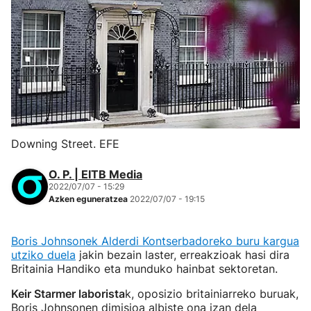
Downing Street. EFE
O. P. | EITB Media
2022/07/07 - 15:29
Azken eguneratzea
2022/07/07 - 19:15
Boris Johnsonek Alderdi Kontserbadoreko buru kargua
utziko duela
jakin bezain laster, erreakzioak hasi dira
Britainia Handiko eta munduko hainbat sektoretan.
Keir Starmer laborista
k, oposizio britainiarreko buruak,
Boris Johnsonen dimisioa albiste ona izan dela