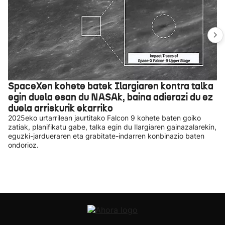
SpaceXen kohete batek Ilargiaren kontra talka
egin duela esan du NASAk, baina adierazi du ez
duela arriskurik ekarriko
2025eko urtarrilean jaurtitako Falcon 9 kohete baten goiko
zatiak, planifikatu gabe, talka egin du Ilargiaren gainazalarekin,
eguzki-jardueraren eta grabitate-indarren konbinazio baten
ondorioz.