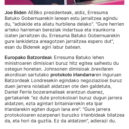
Joe Biden
AEBko presidenteak, aldiz, Erresuma
Batuko Gobernuarekin lanean estu jarraitzea agindu
du, "adiskide eta aliatu hurbilena delako". "Gure herrien
arteko harreman bereziak indartsua eta iraunkorra
izaten jarraitzen du. Erresuma Batuko Gobernuarekin
gure lankidetza areagotzen jarraitzea espero dut",
esan du Bidenek agiri labur batean.
Europako Batzordea
k Erresuma Batuko lehen
ministroaren dimisioari buruz hitz egitea saihestu du
ostegun honetan. Johnsonen dimisioak
brexit
aren
akordioan sartutako
protokolo irlandarra
ren inguruan
Batzordeak Londresekin egindako negoziazioei buruz
duen jarrera nolabait aldatzen ote den galdetuta,
Daniel Ferrie bozeramaileak erantzun duenez,
gertakariek "ez dute protokoloari buruz dugun jarrera
aldatzen, ezta agintari britainiarrekin eta Ipar
Irlandarekin egiten dugun lana ere". "Gure jarrera
protokoloaren ezarpenari buruzko irtenbideak bilatzea
da, eta hori da guztia. Ez da aldatzen", adierazi du.