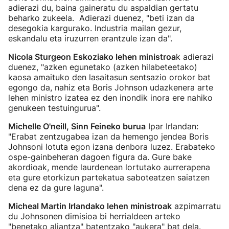
adierazi du, baina gaineratu du aspaldian gertatu
beharko zukeela. Adierazi duenez, "beti izan da
desegokia kargurako. Industria mailan gezur,
eskandalu eta iruzurren erantzule izan da".
Nicola Sturgeon Eskoziako lehen ministroa
k adierazi
duenez, "azken egunetako (azken hilabeteetako)
kaosa amaituko den lasaitasun sentsazio orokor bat
egongo da, nahiz eta Boris Johnson udazkenera arte
lehen ministro izatea ez den inondik inora ere nahiko
genukeen testuingurua".
Michelle O'neill, Sinn Feineko burua
Ipar Irlandan:
"Erabat zentzugabea izan da hemengo jendea Boris
Johnsoni lotuta egon izana denbora luzez. Erabateko
ospe-gainbeheran dagoen figura da. Gure bake
akordioak, mende laurdenean lortutako aurrerapena
eta gure etorkizun partekatua saboteatzen saiatzen
dena ez da gure laguna".
Micheal Martin Irlandako lehen ministroak
azpimarratu
du Johnsonen dimisioa bi herrialdeen arteko
"benetako aliantza" batentzako "aukera" bat dela.