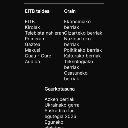
EITB taldea
Orain
EITB
Ekonomiako
Kirolak
berriak
Telebista nahieran
Gizarteko berriak
Primeran
Nazioarteko
Gaztea
berriak
Makusi
Politikako berriak
Guau - Gure
Kulturako berriak
Audioa
Teknologiako
berriak
Osasuneko
berriak
Gaurkotasuna
Azken berriak
Ukrainako gerra
Euskadiko lan
egutegia 2026
Eguneko
albisteak