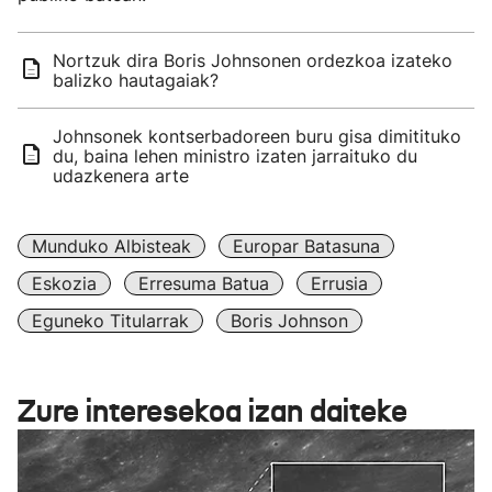
Nortzuk dira Boris Johnsonen ordezkoa izateko
balizko hautagaiak?
Johnsonek kontserbadoreen buru gisa dimitituko
du, baina lehen ministro izaten jarraituko du
udazkenera arte
Munduko Albisteak
Europar Batasuna
Eskozia
Erresuma Batua
Errusia
Eguneko Titularrak
Boris Johnson
Zure interesekoa izan daiteke