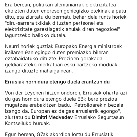
Era berean, politikari alemaniarrak elektrizitatea
ekoizten duten enpresen gehiegizko etekinak aipatu
ditu, eta ziurtatu du bermatu behar dela funts horiek
"diru-sarrera txikiak dituzten pertsonei eta
elektrizitate garestiagatik ahulak diren negozioei"
laguntzeko balioko dutela.
Neurri horiek guztiak Europako Energia ministroek
irailaren 9an egingo duten premiazko bileran
eztabaidatuko dituzte. Prezioen gorakada
geldiarazteko merkatuan esku hartzeko moduak
izango dituzte mahaigainean.
Errusiak hornidura etengo duela erantzun du
Von der Leyenen hitzen ondoren, Errusiak ohartarazi
du gas hornidura etengo duela EBk bere prezioa
mugatzea erabakitzen badu. "Petrolioarekin bezala
izango da. Europan ez da gas errusiarrik egongo",
ziurtatu du
Dimitri Medvedev
Errusiako Segurtasun
Kontseiluko buruak.
Egun berean, G7ak akordioa lortu du Errusiatik