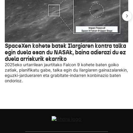
SpaceXen kohete batek Ilargiaren kontra talka
egin duela esan du NASAk, baina adierazi du ez
duela arriskurik ekarriko
2025eko urtarrilean jaurtitako Falcon 9 kohete baten goiko
zatiak, planifikatu gabe, talka egin du Ilargiaren gainazalarekin,
eguzki-jardueraren eta grabitate-indarren konbinazio baten
ondorioz.