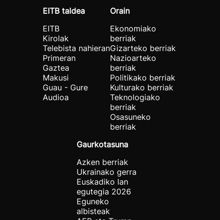
EITB taldea
Orain
EITB
Ekonomiako
Kirolak
berriak
Telebista nahieran
Gizarteko berriak
Primeran
Nazioarteko
Gaztea
berriak
Makusi
Politikako berriak
Guau - Gure
Kulturako berriak
Audioa
Teknologiako
berriak
Osasuneko
berriak
Gaurkotasuna
Azken berriak
Ukrainako gerra
Euskadiko lan
egutegia 2026
Eguneko
albisteak