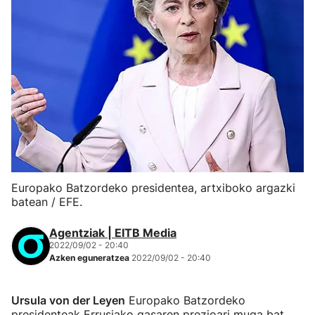
Europako Batzordeko presidentea, artxiboko argazki
batean / EFE.
Agentziak | EITB Media
2022/09/02 - 20:40
Azken eguneratzea
2022/09/02 - 20:40
Ursula von der Leyen
Europako Batzordeko
presidenteak Errusiako gasaren prezioari muga bat