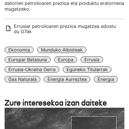
datorren petrolioaren prezioa eta produktu eratorriena
mugatzeko.
Errusiar petrolioaren prezioa mugatzea adostu
du G7ak
Ekonomia
Munduko Albisteak
Europar Batasuna
Europa
Errusia
Errusia-Ukraina Gerra
Eguneko Titularrak
Gas Naturala
Energia Aurreztea
Energia
Zure interesekoa izan daiteke