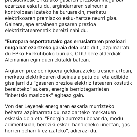
ezartzea eskatu du, argindarraren salneurria
kontrolpean izateko helburuarekin, merkatu
elektrikoaren premiazko esku-hartze neurri gisa.
Gainera, epe ertainean gasaren prezioa
elektrizitatearenetik bereizi nahi du.
"
Europara esportatutako gas errusiarraren prezioari
muga bat ezartzeko garaia dela
uste dut", azpimarratu
du EBko Exekutiboko buruak, CDU bere alderdiak
Alemanian egin duen ekitaldi batean.
Argiaren prezioen igoera geldiarazteko tresnen artean,
merkatu elektrikoaren diseinua aipatu du, eta adibide
gisa jarri du "gasaren prezioa elektrizitatearen kostutik
bereizteko" aukera, energia berriztagarrietan
"inbertsio masiboak" egiteaz gain.
Von der Leyenek energiaren eskaria murrizteko
beharra azpimarratu du, nazioarteko merkatuen
eskasia dela eta. "Energia aurreztu behar da, modu
adimentsuan, bereziki eskari handieneko uneetan, gas
horren beharrik ez izateko", adierazi du.