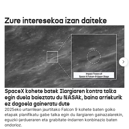
Zure interesekoa izan daiteke
SpaceX kohete batek Ilargiaren kontra talka
egin duela baieztatu du NASAk, baina arriskurik
ez dagoela gaineratu dute
2025eko urtarrilean jaurtitako Falcon 9 kohete baten goiko
etapak planifikatu gabe talka egin du ilargiaren gainazalarekin,
eguzki-jardueraren eta grabitate-indarren konbinazio baten
ondorioz.