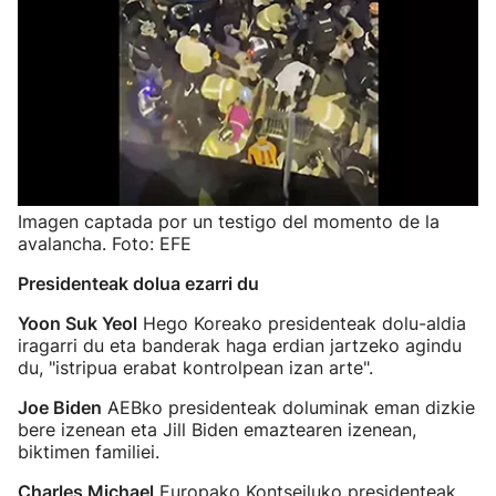
Imagen captada por un testigo del momento de la
avalancha. Foto: EFE
Presidenteak dolua ezarri du
Yoon Suk Yeol
Hego Koreako presidenteak dolu-aldia
iragarri du eta banderak haga erdian jartzeko agindu
du, "istripua erabat kontrolpean izan arte".
Joe Biden
AEBko presidenteak doluminak eman dizkie
bere izenean eta Jill Biden emaztearen izenean,
biktimen familiei.
Charles Michael
Europako Kontseiluko presidenteak