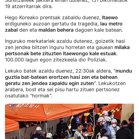
Suhiltzaileek jakitera eman dutenez, 151 biktimetatik
19 atzerritarrak dira.
Hego Koreako prentsak zabaldu duenez,
Itaewo
erdiguneko auzoan gertatu da tragedia,
lau metro
zabal
den eta
maldan behera
dagoen kale batean.
Inguruko merkatariek azaldu dutenez, goizetik hasi
zen jendea biltzen inguru horretan eta gauean
milaka
pertsonak bete zituzten Itaewongo kale estuak
.
100.000 lagun egon zitezkeela dio Poliziak.
Lekuko batek azaldu duenez, 22:30ak aldera, "
mundu
guztia bat-batean erortzen hasi zen eta behean
geratu zen jendea zapaldu egin zuten
". Lekukotzen
arabera, bost eta sei pisu hartu zituen pertsonez
osatutako "hormak".