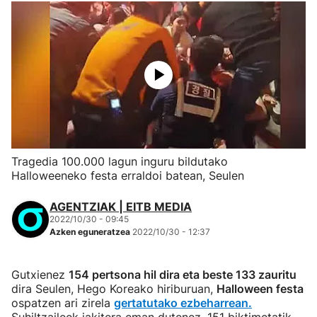
Tragedia 100.000 lagun inguru bildutako
Halloweeneko festa erraldoi batean, Seulen
AGENTZIAK | EITB MEDIA
2022/10/30 - 09:45
Azken eguneratzea
2022/10/30 - 12:37
Gutxienez
154 pertsona hil dira eta beste 133 zauritu
dira Seulen, Hego Koreako hiriburuan,
Halloween festa
ospatzen ari zirela
gertatutako ezbeharrean.