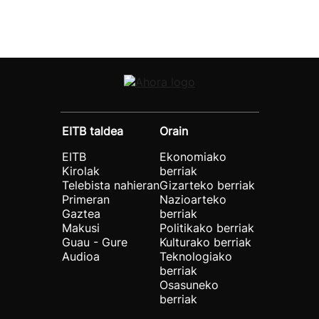
EITB taldea
Orain
EITB
Ekonomiako
Kirolak
berriak
Telebista nahieran
Gizarteko berriak
Primeran
Nazioarteko
Gaztea
berriak
Makusi
Politikako berriak
Guau - Gure
Kulturako berriak
Audioa
Teknologiako
berriak
Osasuneko
berriak