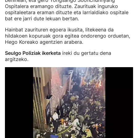
behinean, eta gero Yongsango Soonchunhyang
Ospitalera eramango dituzte. Zaurituak inguruko
ospitaleetara eraman dituzte eta larrialdiako ospitale
bat ere jarri dute lekuan bertan.
Hainbat zaurituren egoera ikusita, litekeena da
hildakoen kopuruak gora egitea ondorengo orduetan,
Hego Koreako agentzien arabera.
Seulgo Poliziak ikerketa
ireki du gertatu dena
argitzeko.