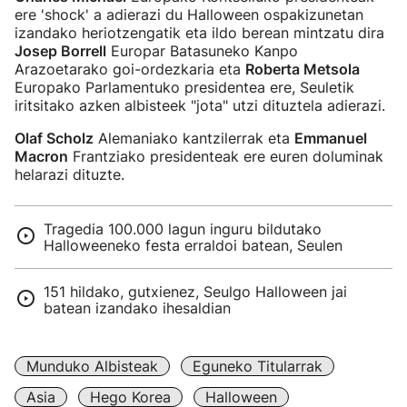
ere 'shock' a adierazi du Halloween ospakizunetan
izandako heriotzengatik eta ildo berean mintzatu dira
Josep Borrell
Europar Batasuneko Kanpo
Arazoetarako goi-ordezkaria eta
Roberta Metsola
Europako Parlamentuko presidentea ere, Seuletik
iritsitako azken albisteek "jota" utzi dituztela adierazi.
Olaf Scholz
Alemaniako kantzilerrak eta
Emmanuel
Macron
Frantziako presidenteak ere euren doluminak
helarazi dituzte.
Tragedia 100.000 lagun inguru bildutako
Halloweeneko festa erraldoi batean, Seulen
151 hildako, gutxienez, Seulgo Halloween jai
batean izandako ihesaldian
Munduko Albisteak
Eguneko Titularrak
Asia
Hego Korea
Halloween