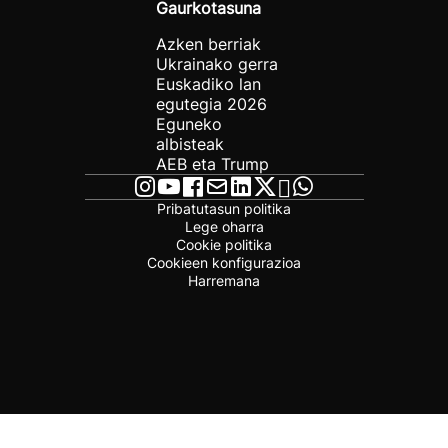
Gaurkotasuna
Azken berriak
Ukrainako gerra
Euskadiko lan
egutegia 2026
Eguneko
albisteak
AEB eta Trump
Pribatutasun politika
Lege oharra
Cookie politika
Cookieen konfigurazioa
Harremana