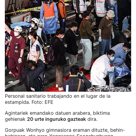
Personal sanitario trabajando en el lugar de la
estampida. Foto: EFE
Agintariek emandako datuen arabera, biktima
gehienak
20 urte inguruko gazteak
dira.
Gorpuak Wonhyo gimnasiora eraman dituzte, behin-