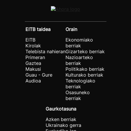
EITB taldea
Orain
EITB
Ekonomiako
Kirolak
berriak
Telebista nahieran
Gizarteko berriak
Primeran
Nazioarteko
Gaztea
berriak
Makusi
Politikako berriak
Guau - Gure
Kulturako berriak
Audioa
Teknologiako
berriak
Osasuneko
berriak
Gaurkotasuna
Azken berriak
Ukrainako gerra