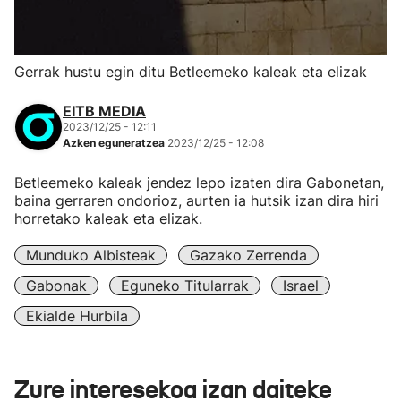
Gerrak hustu egin ditu Betleemeko kaleak eta elizak
EITB MEDIA
2023/12/25 - 12:11
Azken eguneratzea
2023/12/25 - 12:08
Betleemeko kaleak jendez lepo izaten dira Gabonetan,
baina gerraren ondorioz, aurten ia hutsik izan dira hiri
horretako kaleak eta elizak.
Munduko Albisteak
Gazako Zerrenda
Gabonak
Eguneko Titularrak
Israel
Ekialde Hurbila
Zure interesekoa izan daiteke