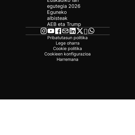
Euskadiko lan
egutegia 2026
Eguneko
albisteak
AEB eta Trump
Pribatutasun politika
Lege oharra
Cookie politika
Cookieen konfigurazioa
Harremana