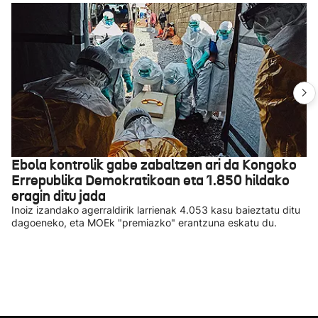
Ebola kontrolik gabe zabaltzen ari da Kongoko
Errepublika Demokratikoan eta 1.850 hildako
eragin ditu jada
Inoiz izandako agerraldirik larrienak 4.053 kasu baieztatu ditu
dagoeneko, eta MOEk "premiazko" erantzuna eskatu du.