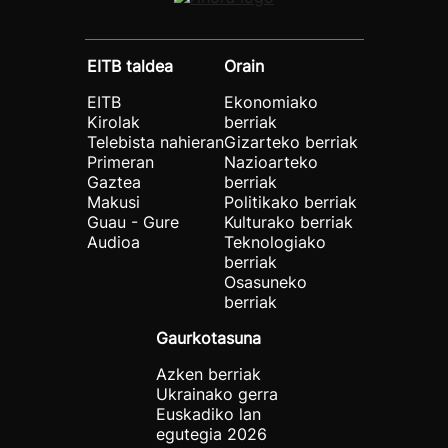
EITB taldea
Orain
EITB
Ekonomiako
Kirolak
berriak
Telebista nahieran
Gizarteko berriak
Primeran
Nazioarteko
Gaztea
berriak
Makusi
Politikako berriak
Guau - Gure
Kulturako berriak
Audioa
Teknologiako
berriak
Osasuneko
berriak
Gaurkotasuna
Azken berriak
Ukrainako gerra
Euskadiko lan
egutegia 2026