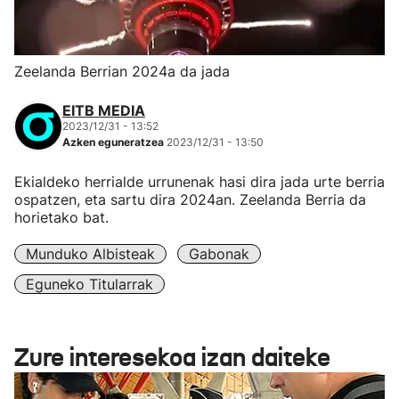
Zeelanda Berrian 2024a da jada
EITB MEDIA
2023/12/31 - 13:52
Azken eguneratzea
2023/12/31 - 13:50
Ekialdeko herrialde urrunenak hasi dira jada urte berria
ospatzen, eta sartu dira 2024an. Zeelanda Berria da
horietako bat.
Munduko Albisteak
Gabonak
Eguneko Titularrak
Zure interesekoa izan daiteke