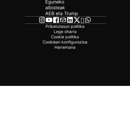
Eguneko
albisteak
AEB eta Trump
Pribatutasun politika
Lege oharra
Cookie politika
Cookieen konfigurazioa
Harremana