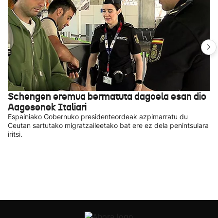
Schengen eremua bermatuta dagoela esan dio
Aagesenek Italiari
Espainiako Gobernuko presidenteordeak azpimarratu du
Ceutan sartutako migratzaileetako bat ere ez dela penintsulara
iritsi.