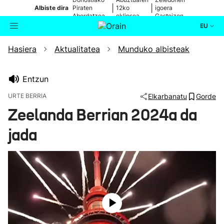
|
|
Albiste dira
Piraten
12ko
igoera
Abordatzea
eklipsea
Gasteizen
EU
Hasiera
Aktualitatea
Munduko albisteak
Aktualitatea
Bilatzailea
Politika
Entzun
URTE BERRIA
Elkarbanatu
Gorde
Kultura
Zeelanda Berrian 2024a da
jada
Ikusmiran
Eguraldia