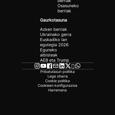
berriak
Osasuneko
berriak
Gaurkotasuna
Azken berriak
Ukrainako gerra
Euskadiko lan
egutegia 2026
Eguneko
albisteak
AEB eta Trump
Pribatutasun politika
Lege oharra
Cookie politika
Cookieen konfigurazioa
Harremana