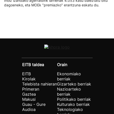
Inoiz izandako agerraldirik larrienak 4.053 kasu baieztatu ditu
dagoeneko, eta MOEk "premiazko" erantzuna eskatu du.
EITB taldea
Orain
EITB
Ekonomiako
Kirolak
berriak
Telebista nahieran
Gizarteko berriak
Primeran
Nazioarteko
Gaztea
berriak
Makusi
Politikako berriak
Guau - Gure
Kulturako berriak
Audioa
Teknologiako