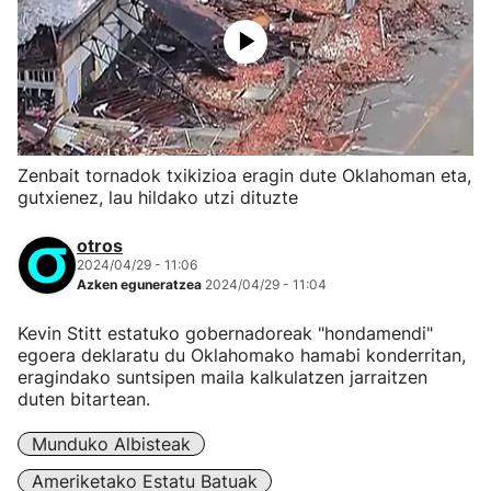
Zenbait tornadok txikizioa eragin dute Oklahoman eta,
gutxienez, lau hildako utzi dituzte
otros
2024/04/29 - 11:06
Azken eguneratzea
2024/04/29 - 11:04
Kevin Stitt estatuko gobernadoreak "hondamendi"
egoera deklaratu du Oklahomako hamabi konderritan,
eragindako suntsipen maila kalkulatzen jarraitzen
duten bitartean.
Munduko Albisteak
Ameriketako Estatu Batuak