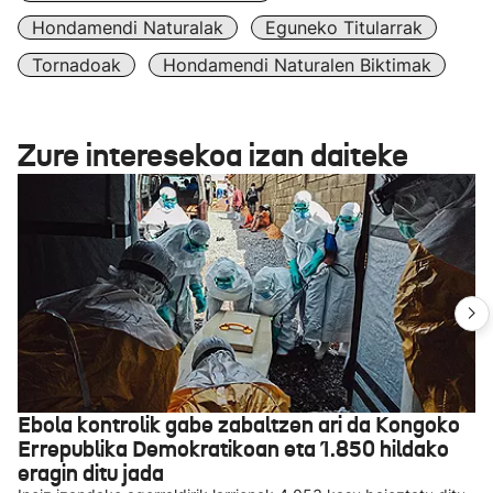
Hondamendi Naturalak
Eguneko Titularrak
Tornadoak
Hondamendi Naturalen Biktimak
Zure interesekoa izan daiteke
Ebola kontrolik gabe zabaltzen ari da Kongoko
Errepublika Demokratikoan eta 1.850 hildako
eragin ditu jada