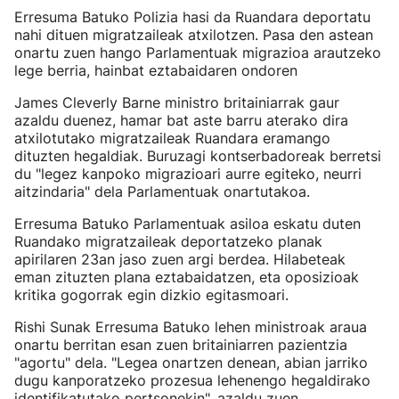
Erresuma Batuko Polizia hasi da Ruandara deportatu
nahi dituen migratzaileak atxilotzen. Pasa den astean
onartu zuen hango Parlamentuak migrazioa arautzeko
lege berria, hainbat eztabaidaren ondoren
James Cleverly Barne ministro britainiarrak gaur
azaldu duenez, hamar bat aste barru aterako dira
atxilotutako migratzaileak Ruandara eramango
dituzten hegaldiak. Buruzagi kontserbadoreak berretsi
du "legez kanpoko migrazioari aurre egiteko, neurri
aitzindaria" dela Parlamentuak onartutakoa.
Erresuma Batuko Parlamentuak asiloa eskatu duten
Ruandako migratzaileak deportatzeko planak
apirilaren 23an jaso zuen argi berdea. Hilabeteak
eman zituzten plana eztabaidatzen, eta oposizioak
kritika gogorrak egin dizkio egitasmoari.
Rishi Sunak Erresuma Batuko lehen ministroak araua
onartu berritan esan zuen britainiarren pazientzia
"agortu" dela. "Legea onartzen denean, abian jarriko
dugu kanporatzeko prozesua lehenengo hegaldirako
identifikatutako pertsonekin", azaldu zuen.