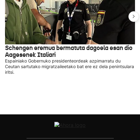
Schengen eremua bermatuta dagoela esan dio
Aagesenek Italiari
Espainiako Gobernuko presidenteordeak azpimarratu du
Ceutan sartutako migratzaileetako bat ere ez dela penintsulara
iritsi.