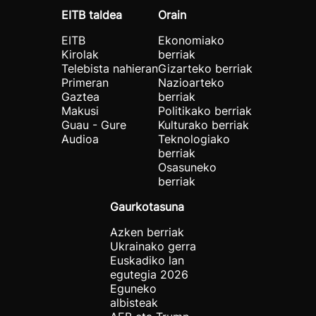
EITB taldea
Orain
EITB
Ekonomiako
Kirolak
berriak
Telebista nahieran
Gizarteko berriak
Primeran
Nazioarteko
Gaztea
berriak
Makusi
Politikako berriak
Guau - Gure
Kulturako berriak
Audioa
Teknologiako
berriak
Osasuneko
berriak
Gaurkotasuna
Azken berriak
Ukrainako gerra
Euskadiko lan
egutegia 2026
Eguneko
albisteak