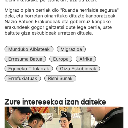
Migrazio plan berriak dio "Ruanda herrialde segurua"
dela, eta horretan oinarrituko dituzte kanporatzeak.
Nazio Batuen Erakundeak eta gobernuz kanpoko
erakundeek gogor gaitzetsi dute lege berria, uste
baitute giza eskubideak urratzen dituela.
Munduko Albisteak
Migrazioa
Erresuma Batua
Europa
Afrika
Eguneko Titularrak
Giza Eskubideak
Errefuxiatuak
Rishi Sunak
Zure interesekoa izan daiteke