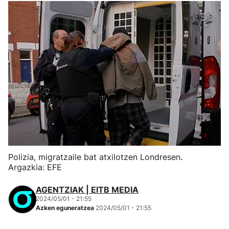
Polizia, migratzaile bat atxilotzen Londresen.
Argazkia: EFE
AGENTZIAK | EITB MEDIA
2024/05/01 - 21:55
Azken eguneratzea
2024/05/01 - 21:55