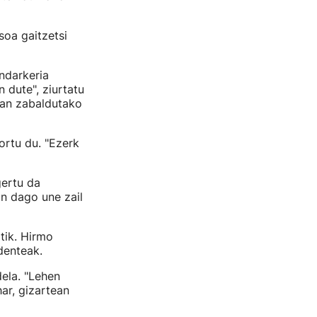
soa gaitzetsi
Indarkeria
 dute", ziurtatu
tan zabaldutako
ortu du. "Ezerk
gertu da
in dago une zail
tik. Hirmo
denteak.
dela. "Lehen
ar, gizartean