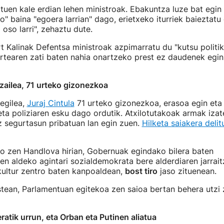
zituen kale erdian lehen ministroak. Ebakuntza luze bat egin
po" baina "egoera larrian" dago, erietxeko iturriek baieztatu
oso larri", zehaztu dute.
t Kalinak Defentsa ministroak azpimarratu du "kutsu politi
artearen zati baten nahia onartzeko prest ez daudenek egin 
zailea, 71 urteko gizonezkoa
egilea,
Juraj Cintula
71 urteko gizonezkoa, erasoa egin eta
 eta poliziaren esku dago ordutik. Atxilotutakoak armak iz
z segurtasun pribatuan lan egin zuen.
Hilketa saiakera delit
o zen Handlova hirian, Gobernuak egindako bilera baten
ren aldeko agintari sozialdemokrata bere alderdiaren jarraitz
 kultur zentro baten kanpoaldean,
bost tiro
jaso zituenean.
tean, Parlamentuan egitekoa zen saioa bertan behera utzi
eratik urrun, eta Orban eta Putinen aliatua