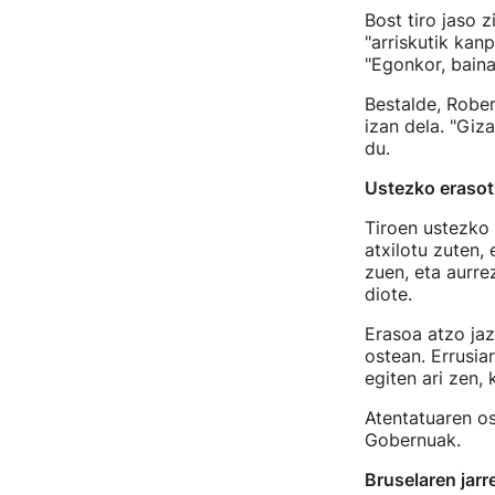
Bost tiro jaso 
"arriskutik kan
"Egonkor, baina 
Bestalde, Rober
izan dela. "Giz
du.
Ustezko erasot
Tiroen ustezko 
atxilotu zuten,
zuen, eta aurre
diote.
Erasoa atzo jaz
ostean. Errusia
egiten ari zen,
Atentatuaren os
Gobernuak.
Bruselaren jarr