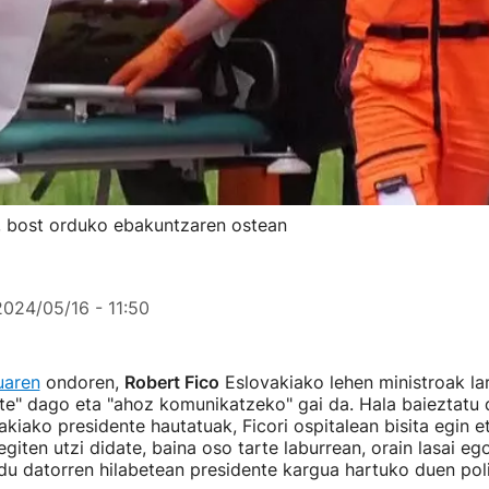
 du, bost orduko ebakuntzaren ostean
2024/05/16 - 11:50
uaren
ondoren,
Robert Fico
Eslovakiako lehen ministroak larr
te" dago eta "ahoz komunikatzeko" gai da. Hala baieztatu 
kiako presidente hautatuak, Ficori ospitalean bisita egin e
 egiten utzi didate, baina oso tarte laburrean, orain lasai e
 du datorren hilabetean presidente kargua hartuko duen poli