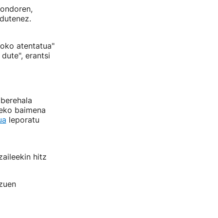
 ondoren,
 dutenez.
koko atentatua"
dute", erantsi
 berehala
ateko baimena
ua
leporatu
aileekin hitz
 zuen