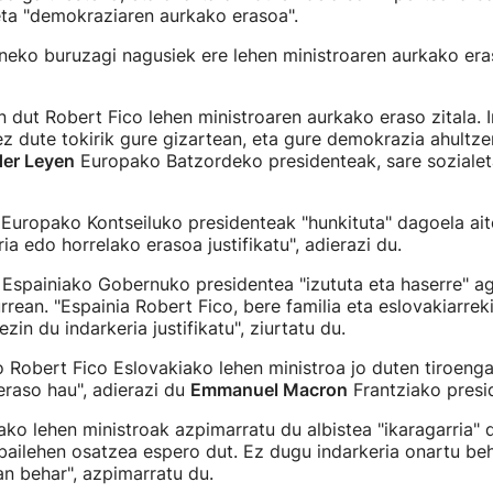
eta "demokraziaren aurkako erasoa".
eko buruzagi nagusiek ere lehen ministroaren aurkako era
n dut Robert Fico lehen ministroaren aurkako eraso zitala. 
ez dute tokirik gure gizartean, eta gure demokrazia ahultzen
der Leyen
Europako Batzordeko presidenteak, sare soziale
Europako Kontseiluko presidenteak "hunkituta" dagoela ait
ia edo horrelako erasoa justifikatu", adierazi du.
Espainiako Gobernuko presidentea "izututa eta haserre" a
rrean. "Espainia Robert Fico, bere familia eta eslovakiarrek
zin du indarkeria justifikatu", ziurtatu du.
 Robert Fico Eslovakiako lehen ministroa jo duten tiroenga
eraso hau", adierazi du
Emmanuel Macron
Frantziako presi
ko lehen ministroak azpimarratu du albistea "ikaragarria" 
bailehen osatzea espero dut. Ez dugu indarkeria onartu beh
zan behar", azpimarratu du.