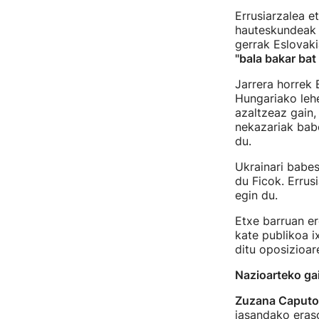
Errusiarzalea e
hauteskundeak i
gerrak Eslovaki
"bala bakar bat
Jarrera horrek 
Hungariako lehe
azaltzeaz gain,
nekazariak babe
du.
Ukrainari babes
du Ficok. Errus
egin du.
Etxe barruan er
kate publikoa i
ditu oposizioar
Nazioarteko ga
Zuzana Caputo
jasandako eraso