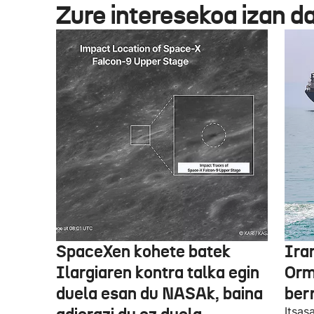
Zure interesekoa izan d
SpaceXen kohete batek
Ira
Ilargiaren kontra talka egin
Orm
duela esan du NASAk, baina
ber
Itsas