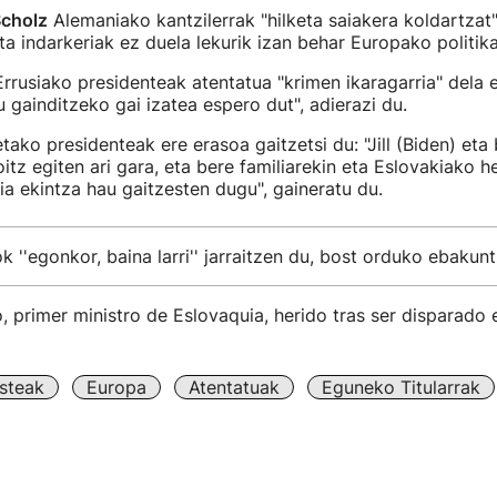
Scholz
Alemaniako kantzilerrak "hilketa saiakera koldartzat"
ta indarkeriak ez duela lekurik izan behar Europako politik
rrusiako presidenteak atentatua "krimen ikaragarria" dela 
u gainditzeko gai izatea espero dut", adierazi du.
ako presidenteak ere erasoa gaitzetsi du: "Jill (Biden) eta 
itz egiten ari gara, eta bere familiarekin eta Eslovakiako he
ia ekintza hau gaitzesten dugu", gaineratu du.
k ''egonkor, baina larri'' jarraitzen du, bost orduko ebakun
, primer ministro de Eslovaquia, herido tras ser disparado e
steak
Europa
Atentatuak
Eguneko Titularrak