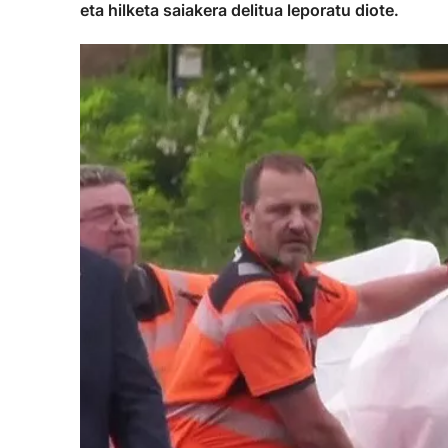
eta hilketa saiakera delitua leporatu diote.