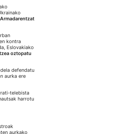
dako
Ukrainako
 Armadarentzat
Orban
en kontra
da, Eslovakiako
tzea oztopatu
 dela defendatu
en aurka ere
ati-telebista
hautsak harrotu
stroak
aten aurkako