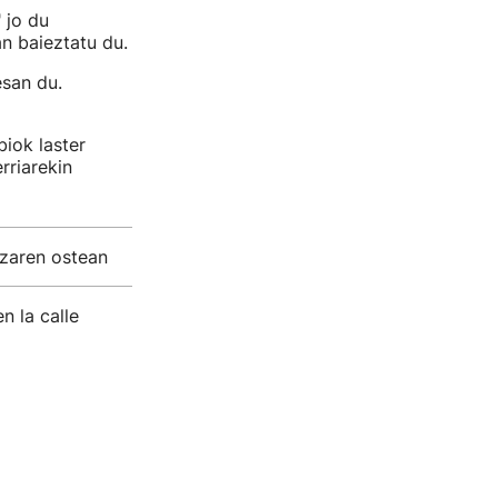
 jo du
an baieztatu du.
esan du.
biok laster
rriarekin
tzaren ostean
n la calle