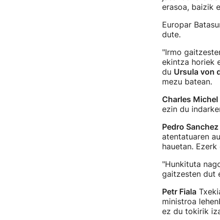
erasoa, baizik 
Europar Batasun
dute.
"Irmo gaitzeste
ekintza horiek 
du
Ursula von 
mezu batean.
Charles Michel
ezin du indarker
Pedro Sanchez
atentatuaren au
hauetan. Ezerk e
"Hunkituta nago
gaitzesten dut 
Petr Fiala
Txekia
ministroa lehen
ez du tokirik i