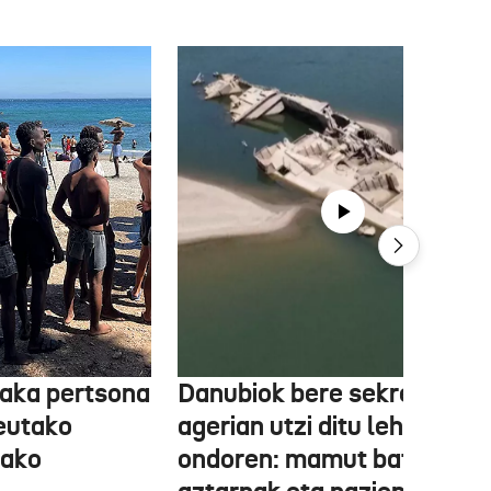
aka pertsona
Danubiok bere sekretuak
Ceutako
agerian utzi ditu lehortear
tako
ondoren: mamut baten