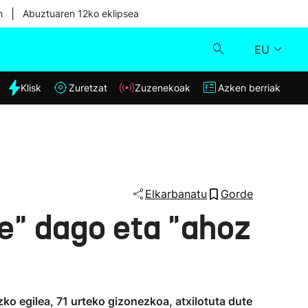
|
n
Abuztuaren 12ko eklipsea
EU
dia
Klisk
Zuretzat
Zuzenekoak
Azken berriak
Klisk
Zuzenekoak
Zuretzat
Elkarbanatu
Gorde
e" dago eta "ahoz
Azken berriak
zko egilea, 71 urteko gizonezkoa, atxilotuta dute