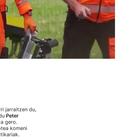
i jarraitzen du,
du
Peter
ta gero.
gotea komeni
tikariak.