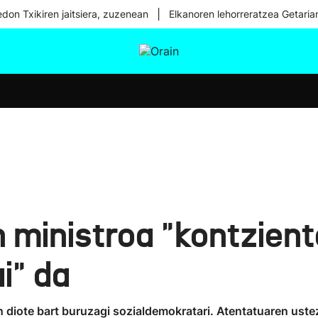
|
don Txikiren jaitsiera, zuzenean
Elkanoren lehorreratzea Getaria
tura
Ikusmiran
Egural
Osasuna
Teknologia
 ministroa "kontzient
i" da
n diote bart buruzagi sozialdemokratari. Atentatuaren uste