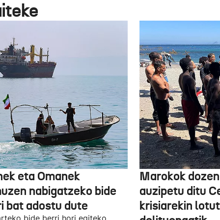
aiteke
nek eta Omanek
Marokok dozen
uzen nabigatzeko bide
auzipetu ditu 
ri bat adostu dute
krisiarekin lotu
arteko bide berri hori egiteko