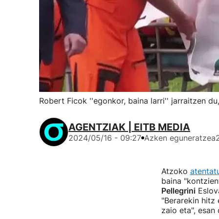
Robert Ficok ''egonkor, baina larri'' jarraitzen
AGENTZIAK | EITB MEDIA
2024/05/16 - 09:27
Azken eguneratzea
Atzoko
atentat
baina "kontzien
Pellegrini
Eslova
"Berarekin hitz
zaio eta", esan