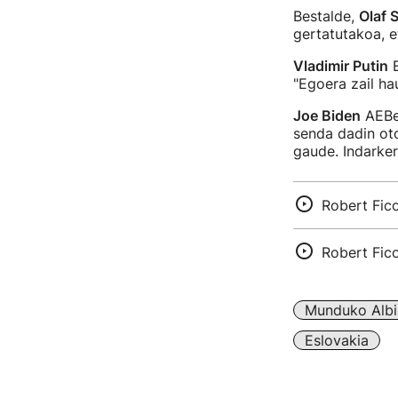
Bestalde,
Olaf 
gertatutakoa, e
Vladimir Putin
E
"Egoera zail ha
Joe Biden
AEBet
senda dadin oto
gaude. Indarker
Robert Fico
Robert Fico
Munduko Albi
Eslovakia