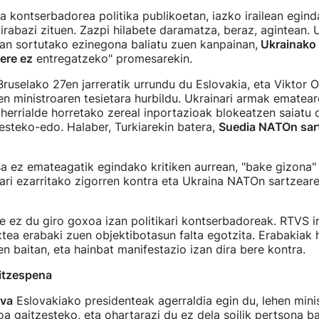
ta kontserbadorea politika publikoetan, iazko irailean egin
rabazi zituen. Zazpi hilabete daramatza, beraz, agintean. 
an sortutako ezinegona baliatu zuen kanpainan,
Ukrainako
 ere ez
entregatzeko" promesarekin.
Bruselako 27en jarreratik urrundu du Eslovakia, eta Viktor 
n ministroaren tesietara hurbildu. Ukrainari armak ematear
 herrialde horretako zereal inportazioak blokeatzen saiatu 
steko-edo. Halaber, Turkiarekin batera,
Suedia NATOn sar
a ez emateagatik egindako kritiken aurrean, "bake gizona"
iari ezarritako zigorren kontra eta Ukraina NATOn sartzear
e ez du giro goxoa izan politikari kontserbadoreak. RTVS irr
xtea erabaki zuen objektibotasun falta egotzita. Erabakiak 
en baitan, eta hainbat manifestazio izan dira bere kontra.
itzespena
va
Eslovakiako presidenteak agerraldia egin du, lehen mini
a gaitzesteko, eta ohartarazi du ez dela soilik pertsona b