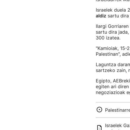
Israelek duela 
aldiz
sartu dira
Ilargi Gorriare
sartu dira jada
300 izatea.
"Kamioiak, 15-2
Palestinan", ad
Laguntza daram
sartzeko zain, 
Egipto, AEBreki
egiten ari dire
negoziazioak eg
Palestinar
Israelek Ga