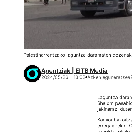
Palestinarrentzako laguntza daramaten dozenaka
Agentziak | EITB Media
2024/05/26 - 13:02
Azken eguneratzea
Laguntza daram
Shalom pasabide
jakinarazi dute
Kamioi bakoitza
erregaiarekin. 
israeldarrek ik