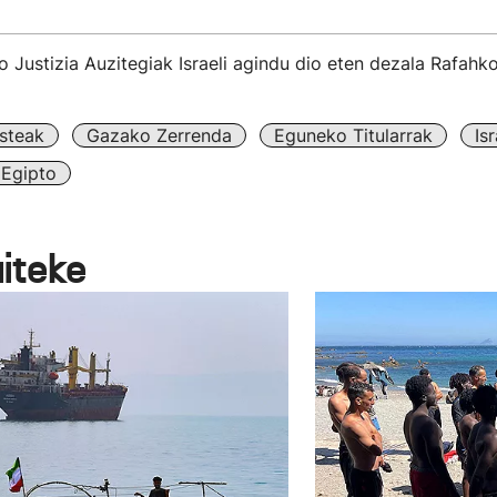
 Justizia Auzitegiak Israeli agindu dio eten dezala Rafahk
steak
Gazako Zerrenda
Eguneko Titularrak
Isr
Egipto
aiteke