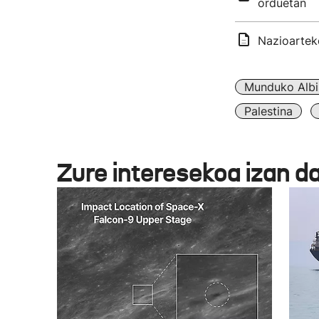
orduetan
Nazioarteko
Munduko Albi
Palestina
Zure interesekoa izan d