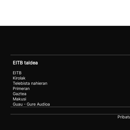
EITB taldea
EITB
Kirolak
Telebista nahieran
Primeran
Gaztea
Makusi
Guau - Gure Audioa
Pribat