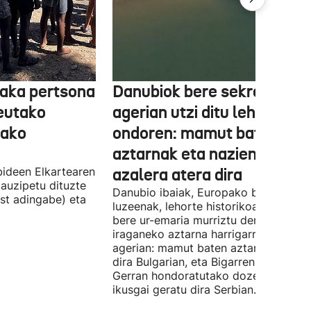
aka pertsona
Danubiok bere sekretuak
Ceutako
agerian utzi ditu lehortear
tako
ondoren: mamut baten
aztarnak eta nazien ontzia
ideen Elkartearen
azalera atera dira
auzipetu dituzte
Danubio ibaiak, Europako bigarren
st adingabe) eta
luzeenak, lehorte historikoa bizi du, e
bere ur-emaria murriztu denez,
iraganeko aztarna harrigarriak utzi di
agerian: mamut baten aztarnak azald
dira Bulgarian, eta Bigarren Mundu
Gerran hondoratutako dozenaka ontz
ikusgai geratu dira Serbian.