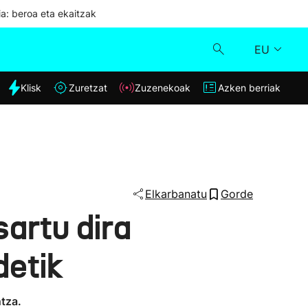
ia: beroa eta ekaitzak
EU
dia
Klisk
Zuretzat
Zuzenekoak
Azken berriak
Klisk
Zuzenekoak
Zuretzat
Elkarbanatu
Gorde
artu dira
Azken berriak
detik
tza.