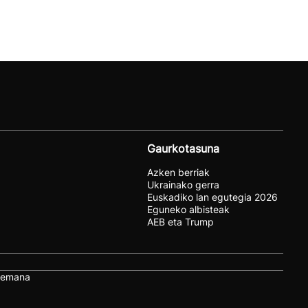
Gaurkotasuna
Azken berriak
Ukrainako gerra
Euskadiko lan egutegia 2026
Eguneko albisteak
AEB eta Trump
remana