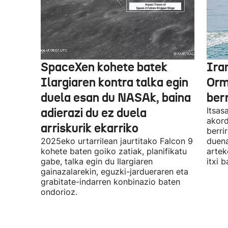
SpaceXen kohete batek
Ira
Ilargiaren kontra talka egin
Orm
duela esan du NASAk, baina
ber
adierazi du ez duela
Itsas
akord
arriskurik ekarriko
berri
2025eko urtarrilean jaurtitako Falcon 9
duena
kohete baten goiko zatiak, planifikatu
artek
gabe, talka egin du Ilargiaren
itxi b
gainazalarekin, eguzki-jardueraren eta
grabitate-indarren konbinazio baten
ondorioz.