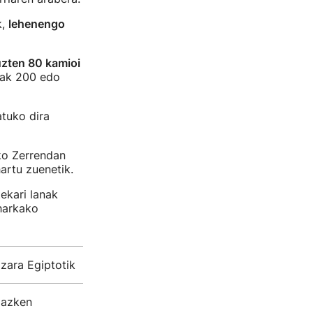
k,
lehenengo
uzten 80 kamioi
iak 200 edo
tuko dira
ko Zerrendan
artu zuenetik.
ekari lanak
eharkako
zara Egiptotik
u azken