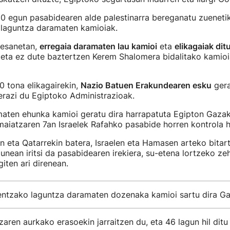
20 egun pasabidearen alde palestinarra bereganatu zueneti
 laguntza daramaten kamioiak.
n esanetan,
erregaia daramaten lau kamioi
eta
elikagaiak dit
, eta ez dute baztertzen Kerem Shalomera bidalitako kamio
0 tona elikagairekin,
Nazio Batuen Erakundearen esku
gera
ierazi du Egiptoko Administrazioak.
aten ehunka kamioi geratu dira harrapatuta Egipton Gaza
maiatzaren 7an Israelek Rafahko pasabide horren kontrola h
n eta Qatarrekin batera, Israelen eta Hamasen arteko bitart
n unean iritsi da pasabidearen irekiera, su-etena lortzeko z
iten ari direnean.
rentzako laguntza daramaten dozenaka kamioi sartu dira Ga
zaren aurkako erasoekin jarraitzen du, eta 46 lagun hil dit