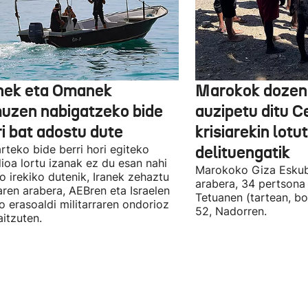
nek eta Omanek
Marokok dozen
uzen nabigatzeko bide
auzipetu ditu 
ri bat adostu dute
krisiarekin lotu
arteko bide berri hori egiteko
delituengatik
ioa lortu izanak ez du esan nahi
Marokoko Giza Eskub
ro irekiko dutenik, Iranek zehaztu
arabera, 34 pertsona 
ren arabera, AEBren eta Israelen
Tetuanen (tartean, bo
o erasoaldi militarraren ondorioz
52, Nadorren.
aitzuten.