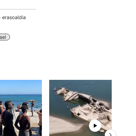
o erasoaldia
ael