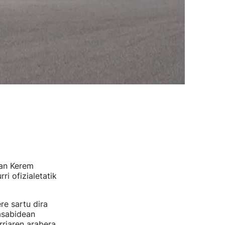
dan Kerem
i ofizialetatik
re sartu dira
asabidean
rriaren arabera.