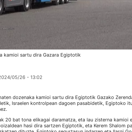
 kamioi sartu dira Gazara Egiptotik
2024/05/26 - 13:02
aten dozenaka kamioi sartu dira Egiptotik Gazako Zeren
tik, Israelen kontrolpean dagoen pasabidetik, Egiptoko iturr
nez.
k 20 bat tona elikagai daramatza, eta lau zisterna kamioi e
Goizaldean hasi dira sartzen Egiptotik, eta Kerem Shalom p
uskatzen dituzte, Egiptoko segurtasun indarren eta Ilargi Go