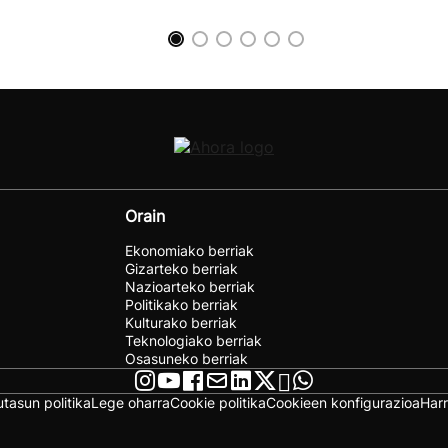
Orain
Ekonomiako berriak
Gizarteko berriak
Nazioarteko berriak
Politikako berriak
Kulturako berriak
Teknologiako berriak
Osasuneko berriak
utasun politika
Lege oharra
Cookie politika
Cookieen konfigurazioa
Har