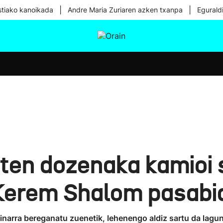
|
|
tiako kanoikada
Andre Maria Zuriaren azken txanpa
Egurald
tura
Ikusmiran
Egural
Osasuna
Teknologia
en dozenaka kamioi s
 Kerem Shalom pasabi
inarra bereganatu zuenetik, lehenengo aldiz sartu da lagun