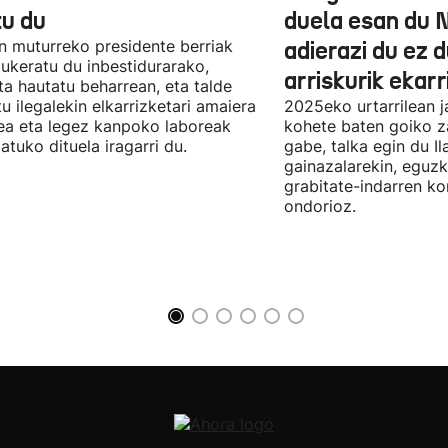
tu du
duela esan du 
n muturreko presidente berriak
adierazi du ez 
aukeratu du inbestidurarako,
arriskurik ekarr
a hautatu beharrean, eta talde
u ilegalekin elkarrizketari amaiera
2025eko urtarrilean j
a eta legez kanpoko laboreak
kohete baten goiko za
atuko dituela iragarri du.
gabe, talka egin du Il
gainazalarekin, eguzk
grabitate-indarren k
ondorioz.