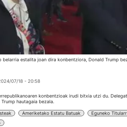
 belarria estalita joan dira konbentziora, Donald Trump be
2024/07/18 - 20:58
rrepublikanoaren konbentzioak irudi bitxia utzi du. Delegat
d Trump hautagaia bezala.
steak
Ameriketako Estatu Batuak
Eguneko Titular
p