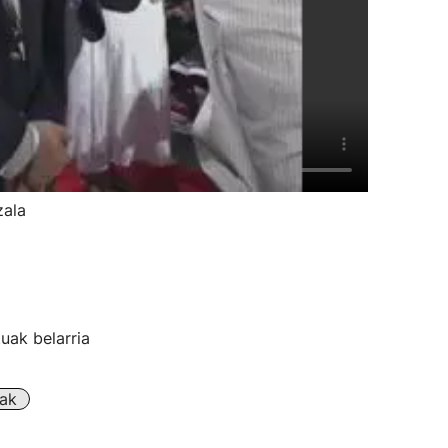
zala
uak belarria
rak