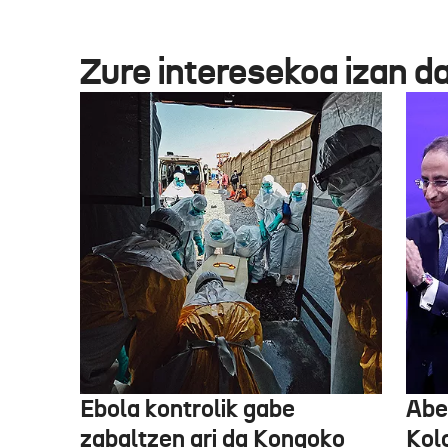
Zure interesekoa izan d
Ebola kontrolik gabe
Abe
zabaltzen ari da Kongoko
Kol