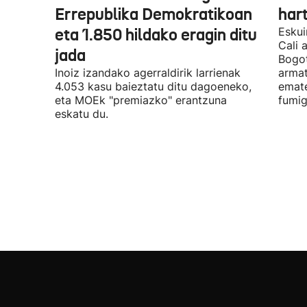
Errepublika Demokratikoan
har
eta 1.850 hildako eragin ditu
Eskui
Cali 
jada
Bogot
Inoiz izandako agerraldirik larrienak
armat
4.053 kasu baieztatu ditu dagoeneko,
emate
eta MOEk "premiazko" erantzuna
fumig
eskatu du.