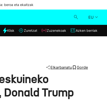
ia: beroa eta ekaitzak
EU
dia
Klisk
Zuretzat
Zuzenekoak
Azken berriak
Klisk
Zuzenekoak
Zuretzat
Elkarbanatu
Gorde
 eskuineko
Azken berriak
a, Donald Trump