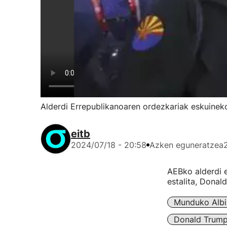
Alderdi Errepublikanoaren ordezkariak eskuineko
eitb
2024/07/18 - 20:58
Azken eguneratzea
AEBko alderdi e
estalita, Donal
Munduko Albi
Donald Trum