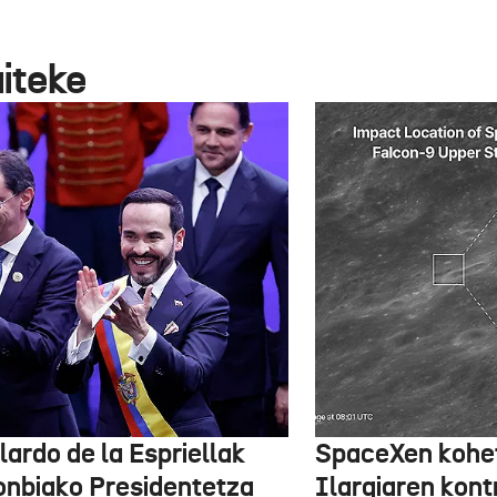
aiteke
lardo de la Espriellak
SpaceXen kohe
onbiako Presidentetza
Ilargiaren kont