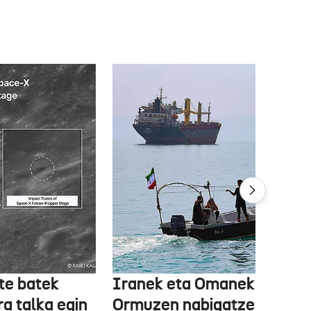
te batek
Iranek eta Omanek
ra talka egin
Ormuzen nabigatzeko bide