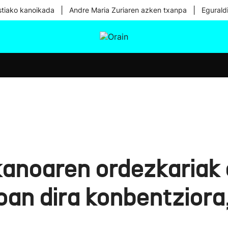
|
|
tiako kanoikada
Andre Maria Zuriaren azken txanpa
Egurald
tura
Ikusmiran
Egural
Osasuna
Teknologia
ikanoaren ordezkariak
 joan dira konbentzior