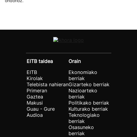
ondorioz.
EITB taldea
Orain
EITB
Ekonomiako
Kirolak
berriak
Telebista nahieran
Gizarteko berriak
Primeran
Nazioarteko
Gaztea
berriak
Makusi
Politikako berriak
Guau - Gure
Kulturako berriak
Audioa
Teknologiako
berriak
Osasuneko
berriak