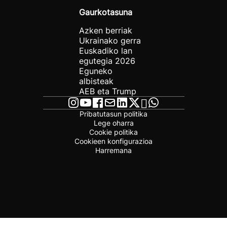
Gaurkotasuna
Azken berriak
Ukrainako gerra
Euskadiko lan
egutegia 2026
Eguneko
albisteak
AEB eta Trump
Pribatutasun politika
Lege oharra
Cookie politika
Cookieen konfigurazioa
Harremana