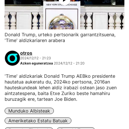
Donald Trump, urteko pertsonarik garrantzitsuena,
'Time' aldizkariaren arabera
otros
2024/12/12 - 21:23
Azken eguneratzea
2024/12/12 - 21:20
'Time' aldizkariak Donald Trump AEBko presidente
hautatua aukeratu du, 2024ko pertsona, 2016an
hauteskundeak lehen aldiz irabazi ostean jaso zuen
aintzatespena, baita Etxe Zuriko beste hamahiru
buruzagik ere, tartean Joe Biden.
Munduko Albisteak
Ameriketako Estatu Batuak