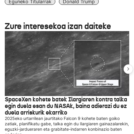
Eguneko Titularrak
Donald Trump
Zure interesekoa izan daiteke
SpaceXen kohete batek Ilargiaren kontra talka
egin duela esan du NASAk, baina adierazi du ez
duela arriskurik ekarriko
2025eko urtarrilean jaurtitako Falcon 9 kohete baten goiko
zatiak, planifikatu gabe, talka egin du Ilargiaren gainazalarekin,
eguzki-jardueraren eta grabitate-indarren konbinazio baten