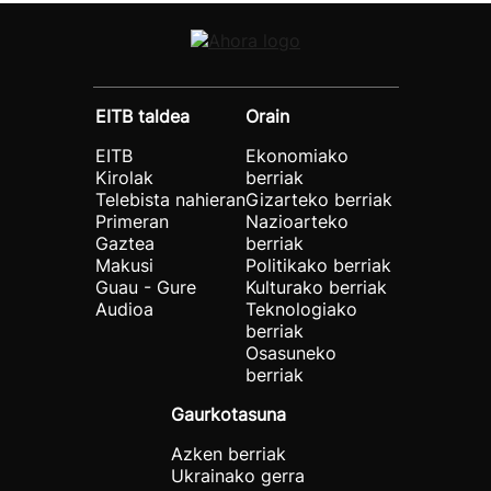
EITB taldea
Orain
EITB
Ekonomiako
Kirolak
berriak
Telebista nahieran
Gizarteko berriak
Primeran
Nazioarteko
Gaztea
berriak
Makusi
Politikako berriak
Guau - Gure
Kulturako berriak
Audioa
Teknologiako
berriak
Osasuneko
berriak
Gaurkotasuna
Azken berriak
Ukrainako gerra