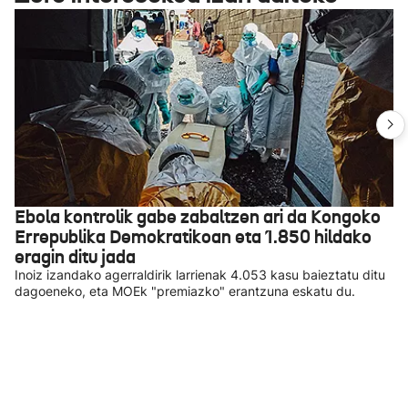
Ebola kontrolik gabe zabaltzen ari da Kongoko
Errepublika Demokratikoan eta 1.850 hildako
eragin ditu jada
Inoiz izandako agerraldirik larrienak 4.053 kasu baieztatu ditu
dagoeneko, eta MOEk "premiazko" erantzuna eskatu du.