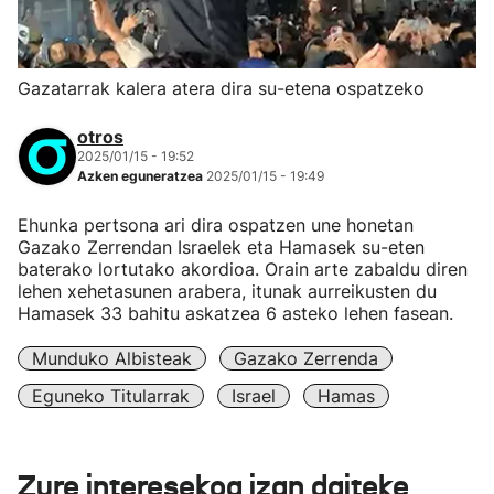
Gazatarrak kalera atera dira su-etena ospatzeko
otros
2025/01/15 - 19:52
Azken eguneratzea
2025/01/15 - 19:49
Ehunka pertsona ari dira ospatzen une honetan
Gazako Zerrendan Israelek eta Hamasek su-eten
baterako lortutako akordioa. Orain arte zabaldu diren
lehen xehetasunen arabera, itunak aurreikusten du
Hamasek 33 bahitu askatzea 6 asteko lehen fasean.
Munduko Albisteak
Gazako Zerrenda
Eguneko Titularrak
Israel
Hamas
Zure interesekoa izan daiteke