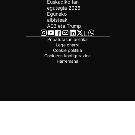
Euskadiko lan
egutegia 2026
Eguneko
albisteak
AEB eta Trump
Pribatutasun politika
Lege oharra
Cookie politika
Cookieen konfigurazioa
Harremana