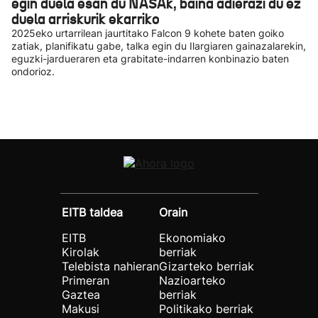
egin duela esan du NASAk, baina adierazi du ez
duela arriskurik ekarriko
2025eko urtarrilean jaurtitako Falcon 9 kohete baten goiko
zatiak, planifikatu gabe, talka egin du Ilargiaren gainazalarekin,
eguzki-jardueraren eta grabitate-indarren konbinazio baten
ondorioz.
EITB taldea
Orain
EITB
Ekonomiako
Kirolak
berriak
Telebista nahieran
Gizarteko berriak
Primeran
Nazioarteko
Gaztea
berriak
Makusi
Politikako berriak