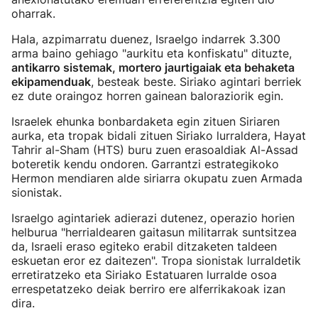
oharrak.
Hala, azpimarratu duenez, Israelgo indarrek 3.300
arma baino gehiago "aurkitu eta konfiskatu" dituzte,
antikarro sistemak, mortero jaurtigaiak eta behaketa
ekipamenduak
, besteak beste. Siriako agintari berriek
ez dute oraingoz horren gainean baloraziorik egin.
Israelek ehunka bonbardaketa egin zituen Siriaren
aurka, eta tropak bidali zituen Siriako lurraldera, Hayat
Tahrir al-Sham (HTS) buru zuen erasoaldiak Al-Assad
boteretik kendu ondoren. Garrantzi estrategikoko
Hermon mendiaren alde siriarra okupatu zuen Armada
sionistak.
Israelgo agintariek adierazi dutenez, operazio horien
helburua "herrialdearen gaitasun militarrak suntsitzea
da, Israeli eraso egiteko erabil ditzaketen taldeen
eskuetan eror ez daitezen". Tropa sionistak lurraldetik
erretiratzeko eta Siriako Estatuaren lurralde osoa
errespetatzeko deiak berriro ere alferrikakoak izan
dira.