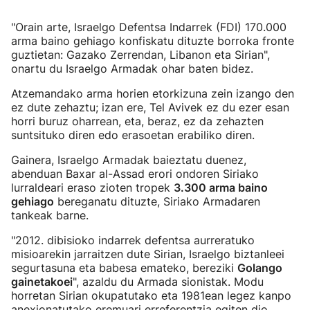
"Orain arte, Israelgo Defentsa Indarrek (FDI) 170.000
arma baino gehiago konfiskatu dituzte borroka fronte
guztietan: Gazako Zerrendan, Libanon eta Sirian",
onartu du Israelgo Armadak ohar baten bidez.
Atzemandako arma horien etorkizuna zein izango den
ez dute zehaztu; izan ere, Tel Avivek ez du ezer esan
horri buruz oharrean, eta, beraz, ez da zehazten
suntsituko diren edo erasoetan erabiliko diren.
Gainera, Israelgo Armadak baieztatu duenez,
abenduan Baxar al-Assad erori ondoren Siriako
lurraldeari eraso zioten tropek
3.300 arma baino
gehiago
bereganatu dituzte, Siriako Armadaren
tankeak barne.
"2012. dibisioko indarrek defentsa aurreratuko
misioarekin jarraitzen dute Sirian, Israelgo biztanleei
segurtasuna eta babesa emateko, bereziki
Golango
gainetakoei
", azaldu du Armada sionistak. Modu
horretan Sirian okupatutako eta 1981ean legez kanpo
anexionatutako eremuari erreferentzia egiten dio