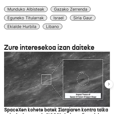
Munduko Albisteak
Gazako Zerrenda
Eguneko Titularrak
Israel
Siria Gaur
Ekialde Hurbila
Libano
Zure interesekoa izan daiteke
SpaceXen kohete batek Ilargiaren kontra talka