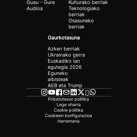
Guau - Gure
Kulturako berriak
Audioa
Teknologiako
berriak
Osasuneko
berriak
Gaurkotasuna
Azken berriak
Ukrainako gerra
Euskadiko lan
egutegia 2026
Eguneko
albisteak
AEB eta Trump
Pribatutasun politika
Lege oharra
Cookie politika
Cookieen konfigurazioa
Harremana