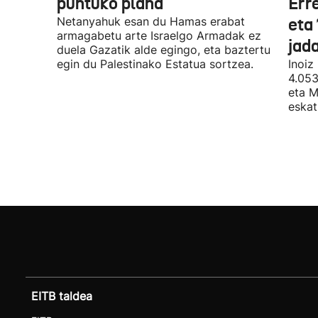
puntuko plana
Err
Netanyahuk esan du Hamas erabat
eta 
armagabetu arte Israelgo Armadak ez
jad
duela Gazatik alde egingo, eta baztertu
egin du Palestinako Estatua sortzea.
Inoiz
4.053
eta M
eskat
EITB taldea