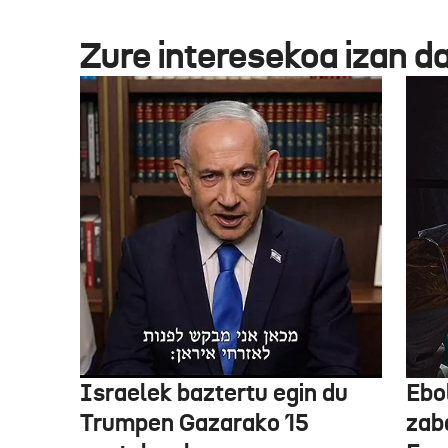
Zure interesekoa izan d
Israelek baztertu egin du
Ebo
Trumpen Gazarako 15
zab