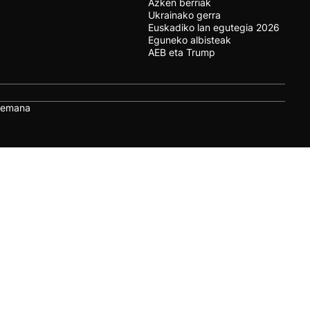
Azken berriak
Ukrainako gerra
Euskadiko lan egutegia 2026
Eguneko albisteak
AEB eta Trump
remana