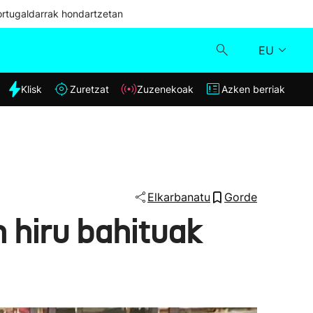
ortugaldarrak hondartzetan
EU
dia
Klisk
Zuretzat
Zuzenekoak
Azken berriak
Klisk
Zuzenekoak
Zuretzat
Elkarbanatu
Gorde
 hiru bahituak
Azken berriak