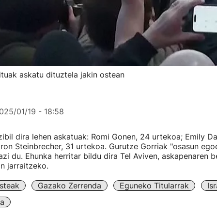
ituak askatu dituztela jakin ostean
025/01/19 - 18:58
bil dira lehen askatuak: Romi Gonen, 24 urtekoa; Emily Da
ron Steinbrecher, 31 urtekoa. Gurutze Gorriak "osasun ego
azi du. Ehunka herritar bildu dira Tel Aviven, askapenaren b
 jarraitzeko.
steak
Gazako Zerrenda
Eguneko Titularrak
Isr
la