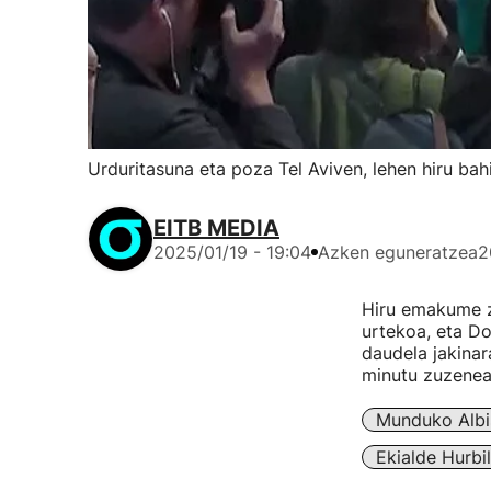
Urduritasuna eta poza Tel Aviven, lehen hiru bah
EITB MEDIA
2025/01/19 - 19:04
Azken eguneratzea
2
Hiru emakume zi
urtekoa, eta Do
daudela jakinar
minutu zuzenean
Munduko Albi
Ekialde Hurbi