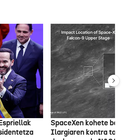
Espriellak
SpaceXen kohete batek
sidentetza
Ilargiaren kontra talka egi