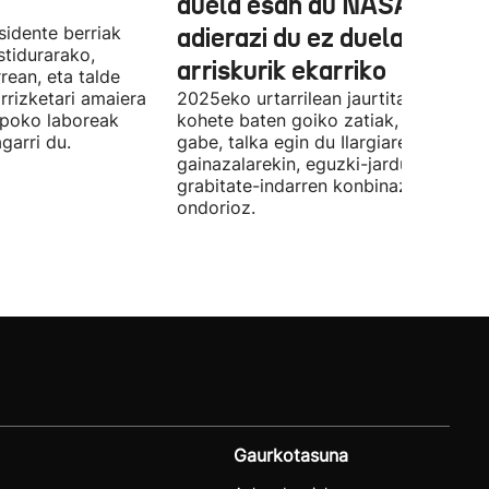
duela esan du NASAk, bain
sidente berriak
adierazi du ez duela
stidurarako,
arriskurik ekarriko
rean, eta talde
rrizketari amaiera
2025eko urtarrilean jaurtitako Falcon
npoko laboreak
kohete baten goiko zatiak, planifikat
garri du.
gabe, talka egin du Ilargiaren
gainazalarekin, eguzki-jardueraren et
grabitate-indarren konbinazio baten
ondorioz.
Gaurkotasuna