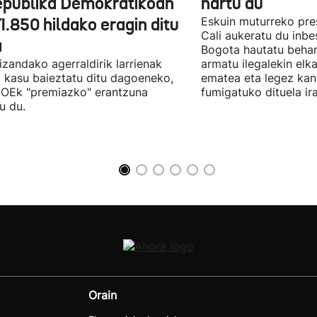
epublika Demokratikoan
hartu du
1.850 hildako eragin ditu
Eskuin muturreko pre
Cali aukeratu du inbe
a
Bogota hautatu behar
 izandako agerraldirik larrienak
armatu ilegalekin elka
 kasu baieztatu ditu dagoeneko,
ematea eta legez ka
OEk "premiazko" erantzuna
fumigatuko dituela ira
u du.
Orain