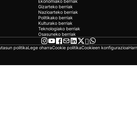
Ekonomiako berriak
Gizarteko berriak
Nazioarteko berriak
Politikako berriak
Kulturako berriak
Teknologiako berriak
Osasuneko berriak
utasun politika
Lege oharra
Cookie politika
Cookieen konfigurazioa
Har