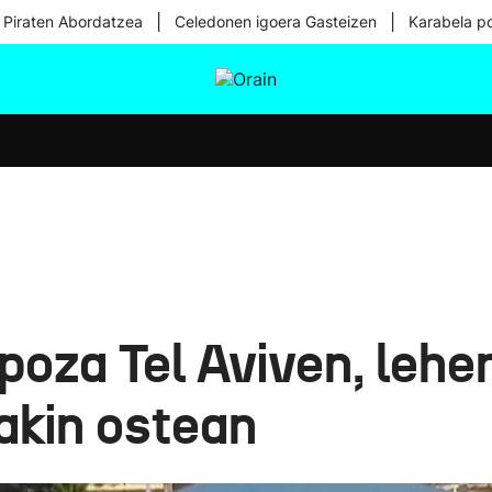
|
|
 Piraten Abordatzea
Celedonen igoera Gasteizen
Karabela p
tura
Ikusmiran
Egural
Osasuna
Teknologia
poza Tel Aviven, lehen
jakin ostean