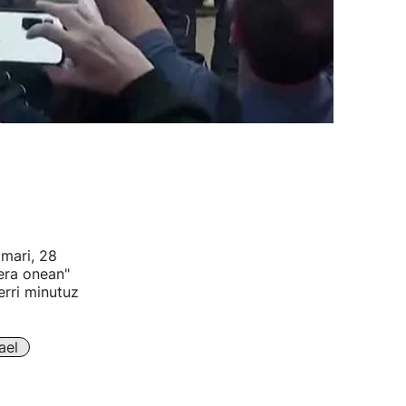
mari, 28
era onean"
erri minutuz
ael