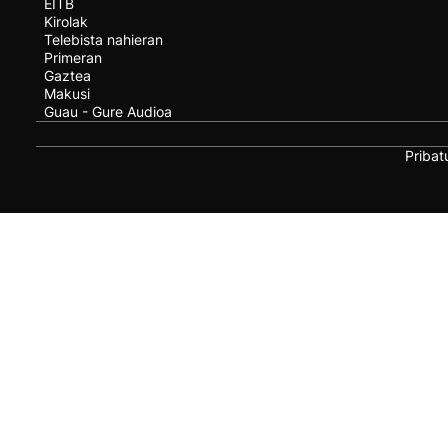
EITB
Kirolak
Telebista nahieran
Primeran
Gaztea
Makusi
Guau - Gure Audioa
Pribat