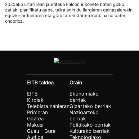
2025eko urtarrilean jaurtitako Falcon 9 kohete baten goiko
zatiak, planifikatu gabe, talka egin du Ilargiaren gainazalarekin,
eguzki-jardueraren eta grabitate-indarren konbinazio baten
ondorioz.
EITB taldea
Orain
EITB
Ekonomiako
Kirolak
berriak
Telebista nahieran
Gizarteko berriak
Primeran
Nazioarteko
Gaztea
berriak
Makusi
Politikako berriak
Guau - Gure
Kulturako berriak
Audioa
Teknologiako