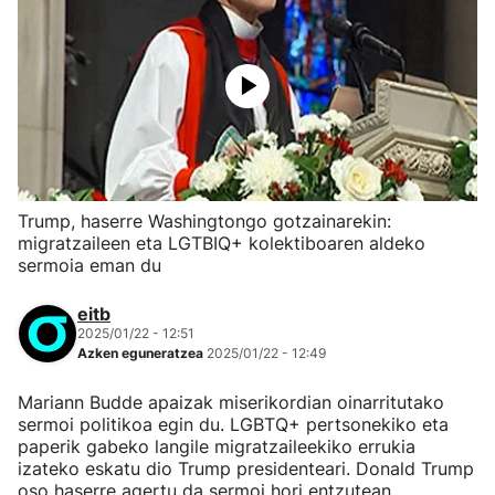
Trump, haserre Washingtongo gotzainarekin:
migratzaileen eta LGTBIQ+ kolektiboaren aldeko
sermoia eman du
eitb
2025/01/22 - 12:51
Azken eguneratzea
2025/01/22 - 12:49
Mariann Budde apaizak miserikordian oinarritutako
sermoi politikoa egin du. LGBTQ+ pertsonekiko eta
paperik gabeko langile migratzaileekiko errukia
izateko eskatu dio Trump presidenteari. Donald Trump
oso haserre agertu da sermoi hori entzutean.