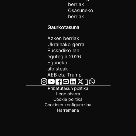
berriak
Osasuneko
berriak
Gaurkotasuna
Azken berriak
Ukrainako gerra
Euskadiko lan
egutegia 2026
Eguneko
albisteak
AEB eta Trump
Pribatutasun politika
Lege oharra
Cookie politika
Cookieen konfigurazioa
Harremana