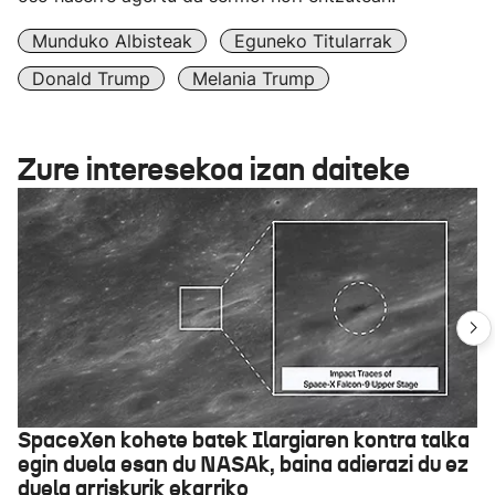
Munduko Albisteak
Eguneko Titularrak
Donald Trump
Melania Trump
Zure interesekoa izan daiteke
SpaceXen kohete batek Ilargiaren kontra talka
egin duela esan du NASAk, baina adierazi du ez
duela arriskurik ekarriko