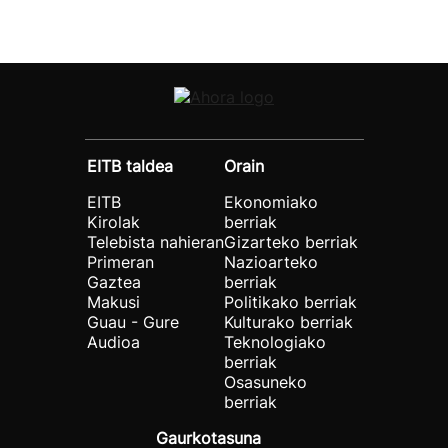
EITB taldea
Orain
EITB
Ekonomiako
Kirolak
berriak
Telebista nahieran
Gizarteko berriak
Primeran
Nazioarteko
Gaztea
berriak
Makusi
Politikako berriak
Guau - Gure
Kulturako berriak
Audioa
Teknologiako
berriak
Osasuneko
berriak
Gaurkotasuna