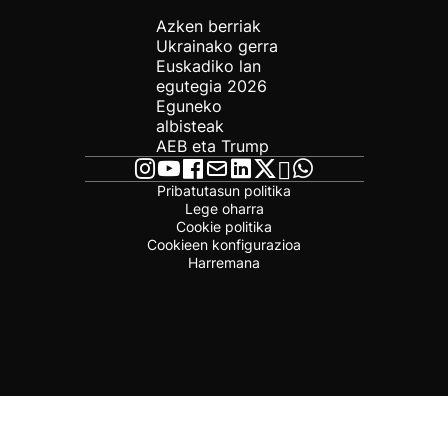
Azken berriak
Ukrainako gerra
Euskadiko lan
egutegia 2026
Eguneko
albisteak
AEB eta Trump
Pribatutasun politika
Lege oharra
Cookie politika
Cookieen konfigurazioa
Harremana