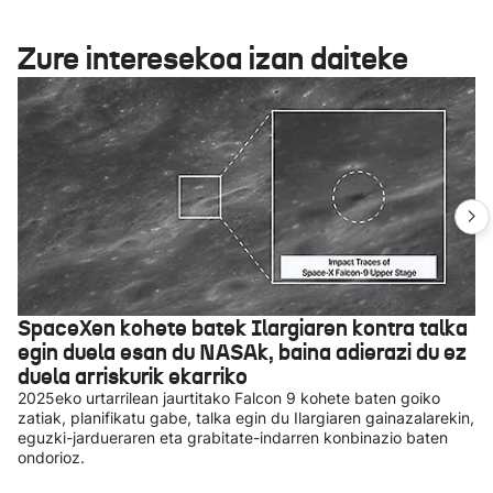
Zure interesekoa izan daiteke
SpaceXen kohete batek Ilargiaren kontra talka
egin duela esan du NASAk, baina adierazi du ez
duela arriskurik ekarriko
2025eko urtarrilean jaurtitako Falcon 9 kohete baten goiko
zatiak, planifikatu gabe, talka egin du Ilargiaren gainazalarekin,
eguzki-jardueraren eta grabitate-indarren konbinazio baten
ondorioz.