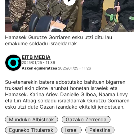
Hamasek Gurutze Gorriaren esku utzi ditu lau
emakume soldadu israeldarrak
EITB MEDIA
2025/01/25 - 11:36
Azken eguneratzea
2025/01/25 - 11:26
Su-etenarekin batera adostutako bahituen bigarren
trukeari ekin diote larunbat honetan Israelek eta
Hamasek. Karina Ariev, Danielle Gilboa, Naama Levy
eta Liri Albag soldadu israeldarrak Gurutzu Gorriaren
esku utzi dute Gazan izandako ekitaldi jendetsuan.
Munduko Albisteak
Gazako Zerrenda
Eguneko Titularrak
Israel
Palestina