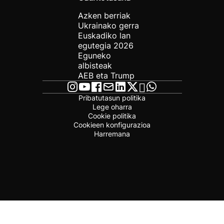
Azken berriak
Ukrainako gerra
Euskadiko lan
egutegia 2026
Eguneko
albisteak
AEB eta Trump
Pribatutasun politika
Lege oharra
Cookie politika
Cookieen konfigurazioa
Harremana