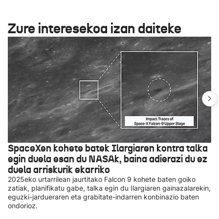
Zure interesekoa izan daiteke
SpaceXen kohete batek Ilargiaren kontra talka
egin duela esan du NASAk, baina adierazi du ez
duela arriskurik ekarriko
2025eko urtarrilean jaurtitako Falcon 9 kohete baten goiko
zatiak, planifikatu gabe, talka egin du Ilargiaren gainazalarekin,
eguzki-jardueraren eta grabitate-indarren konbinazio baten
ondorioz.