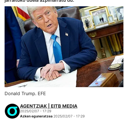
jarraituko duela azpimarratu du.
Donald Trump. EFE
AGENTZIAK | EITB MEDIA
2025/02/07 - 17:29
Azken eguneratzea
2025/02/07 - 17:29