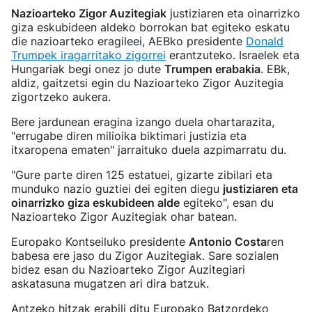
Nazioarteko Zigor Auzitegiak
justiziaren eta oinarrizko
giza eskubideen aldeko borrokan bat egiteko eskatu
die nazioarteko eragileei, AEBko presidente
Donald
Trumpek iragarritako zigorrei
erantzuteko. Israelek eta
Hungariak begi onez jo dute
Trumpen erabakia
. EBk,
aldiz, gaitzetsi egin du Nazioarteko Zigor Auzitegia
zigortzeko aukera.
Bere jardunean eragina izango duela ohartarazita,
"errugabe diren milioika biktimari justizia eta
itxaropena ematen" jarraituko duela azpimarratu du.
"Gure parte diren 125 estatuei, gizarte zibilari eta
munduko nazio guztiei dei egiten diegu
justiziaren eta
oinarrizko giza eskubideen alde
egiteko", esan du
Nazioarteko Zigor Auzitegiak ohar batean.
Europako Kontseiluko presidente
Antonio Costa
ren
babesa ere jaso du Zigor Auzitegiak. Sare sozialen
bidez esan du Nazioarteko Zigor Auzitegiari
askatasuna mugatzen ari dira batzuk.
Antzeko hitzak erabili ditu Europako Batzordeko