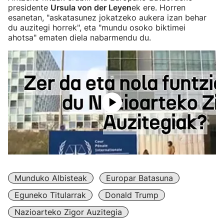
presidente
Ursula von der Leyen
ek ere. Horren
esanetan, "askatasunez jokatzeko aukera izan behar
du auzitegi horrek", eta "mundu osoko biktimei
ahotsa" ematen diela nabarmendu du.
Munduko Albisteak
Europar Batasuna
Eguneko Titularrak
Donald Trump
Nazioarteko Zigor Auzitegia