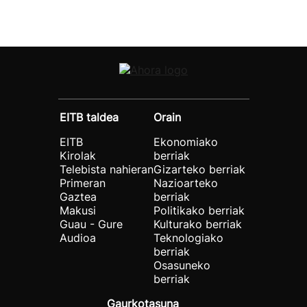
EITB taldea
Orain
EITB
Ekonomiako
Kirolak
berriak
Telebista nahieran
Gizarteko berriak
Primeran
Nazioarteko
Gaztea
berriak
Makusi
Politikako berriak
Guau - Gure
Kulturako berriak
Audioa
Teknologiako
berriak
Osasuneko
berriak
Gaurkotasuna