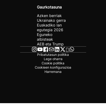
Gaurkotasuna
Azken berriak
Ukrainako gerra
Euskadiko lan
egutegia 2026
Eguneko
albisteak
AEB eta Trump
Pribatutasun politika
Lege oharra
Cookie politika
Cookieen konfigurazioa
Harremana