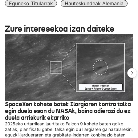
Eguneko Titularrak
Hauteskundeak Alemania
Zure interesekoa izan daiteke
SpaceXen kohete batek Ilargiaren kontra talka
egin duela esan du NASAk, baina adierazi du ez
duela arriskurik ekarriko
2025eko urtarrilean jaurtitako Falcon 9 kohete baten goiko
zatiak, planifikatu gabe, talka egin du Ilargiaren gainazalarekin,
eguzki-jardueraren eta grabitate-indarren konbinazio baten