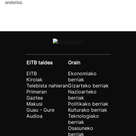
ondorioz.
EITB taldea
Orain
EITB
Ekonomiako
Kirolak
berriak
Telebista nahieran
Gizarteko berriak
Primeran
Nazioarteko
Gaztea
berriak
Makusi
Politikako berriak
Guau - Gure
Kulturako berriak
Audioa
Teknologiako
berriak
Osasuneko
berriak