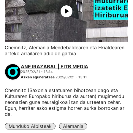
Chemnitz, Alemania Mendebaldearen eta Ekialdearen
arteko arrailaren adibide garbia
ANE IRAZABAL | EITB MEDIA
2025/02/21 - 13:14
Azken eguneratzea
2025/02/21 - 13:11
Chemnitz (Saxonia estatuaren bihotzean dago eta
Kulturaren Europako hiriburua da aurten) mugimendu
neonazien gune neuralgikoa izan da urteetan zehar.
Egun, herritar asko estigma horren aurka borrokan ari
da.
Munduko Albisteak
Alemania