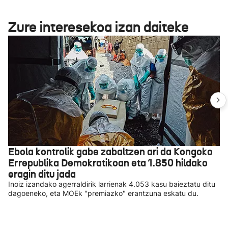
Zure interesekoa izan daiteke
Ebola kontrolik gabe zabaltzen ari da Kongoko
Errepublika Demokratikoan eta 1.850 hildako
eragin ditu jada
Inoiz izandako agerraldirik larrienak 4.053 kasu baieztatu ditu
dagoeneko, eta MOEk "premiazko" erantzuna eskatu du.