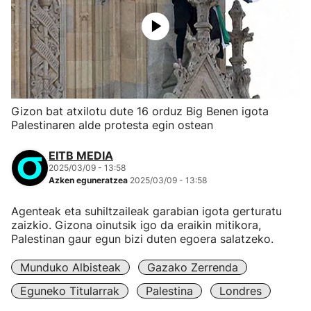
Gizon bat atxilotu dute 16 orduz Big Benen igota
Palestinaren alde protesta egin ostean
EITB MEDIA
2025/03/09 - 13:58
Azken eguneratzea
2025/03/09 - 13:58
Agenteak eta suhiltzaileak garabian igota gerturatu
zaizkio. Gizona oinutsik igo da eraikin mitikora,
Palestinan gaur egun bizi duten egoera salatzeko.
Munduko Albisteak
Gazako Zerrenda
Eguneko Titularrak
Palestina
Londres