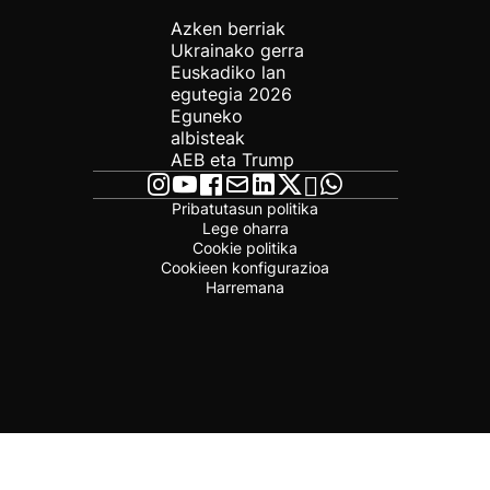
Azken berriak
Ukrainako gerra
Euskadiko lan
egutegia 2026
Eguneko
albisteak
AEB eta Trump
Pribatutasun politika
Lege oharra
Cookie politika
Cookieen konfigurazioa
Harremana