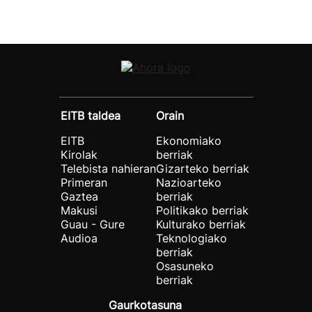
EITB taldea
Orain
EITB
Ekonomiako
Kirolak
berriak
Telebista nahieran
Gizarteko berriak
Primeran
Nazioarteko
Gaztea
berriak
Makusi
Politikako berriak
Guau - Gure
Kulturako berriak
Audioa
Teknologiako
berriak
Osasuneko
berriak
Gaurkotasuna