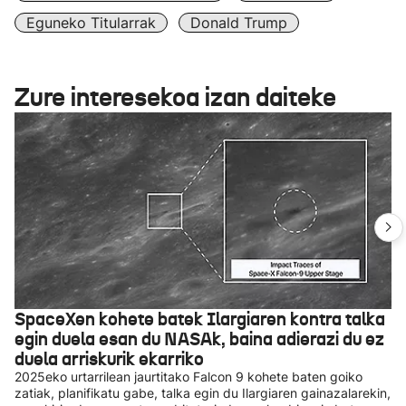
Eguneko Titularrak
Donald Trump
Zure interesekoa izan daiteke
SpaceXen kohete batek Ilargiaren kontra talka
egin duela esan du NASAk, baina adierazi du ez
duela arriskurik ekarriko
2025eko urtarrilean jaurtitako Falcon 9 kohete baten goiko
zatiak, planifikatu gabe, talka egin du Ilargiaren gainazalarekin,