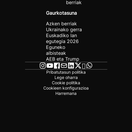
berriak
Gaurkotasuna
Azken berriak
Ukrainako gerra
Euskadiko lan
egutegia 2026
Eguneko
albisteak
AEB eta Trump
Pribatutasun politika
Lege oharra
Cookie politika
Cookieen konfigurazioa
Harremana