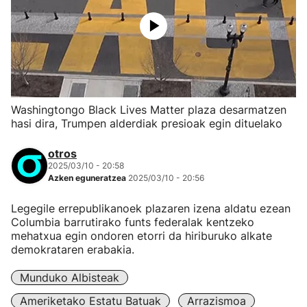
Washingtongo Black Lives Matter plaza desarmatzen
hasi dira, Trumpen alderdiak presioak egin dituelako
otros
2025/03/10 - 20:58
Azken eguneratzea
2025/03/10 - 20:56
Legegile errepublikanoek plazaren izena aldatu ezean
Columbia barrutirako funts federalak kentzeko
mehatxua egin ondoren etorri da hiriburuko alkate
demokrataren erabakia.
Munduko Albisteak
Ameriketako Estatu Batuak
Arrazismoa