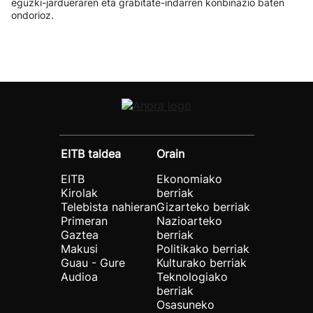
eguzki-jardueraren eta grabitate-indarren konbinazio baten
ondorioz.
EITB taldea
Orain
EITB
Ekonomiako
Kirolak
berriak
Telebista nahieran
Gizarteko berriak
Primeran
Nazioarteko
Gaztea
berriak
Makusi
Politikako berriak
Guau - Gure
Kulturako berriak
Audioa
Teknologiako
berriak
Osasuneko