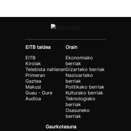
EITB taldea
Orain
EITB
Ekonomiako
Kirolak
berriak
Telebista nahieran
Gizarteko berriak
Primeran
Nazioarteko
Gaztea
berriak
Makusi
Politikako berriak
Guau - Gure
Kulturako berriak
Audioa
Teknologiako
berriak
Osasuneko
berriak
Gaurkotasuna