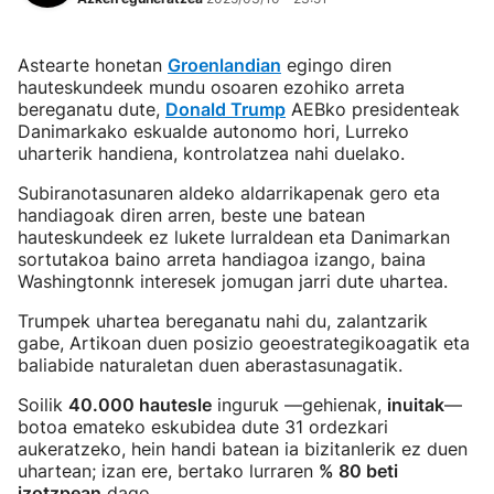
Astearte honetan
Groenlandian
egingo diren
hauteskundeek mundu osoaren ezohiko arreta
bereganatu dute,
Donald Trump
AEBko presidenteak
Danimarkako eskualde autonomo hori, Lurreko
uharterik handiena, kontrolatzea nahi duelako.
Subiranotasunaren aldeko aldarrikapenak gero eta
handiagoak diren arren, beste une batean
hauteskundeek ez lukete lurraldean eta Danimarkan
sortutakoa baino arreta handiagoa izango, baina
Washingtonnk interesek jomugan jarri dute uhartea.
Trumpek uhartea bereganatu nahi du, zalantzarik
gabe, Artikoan duen posizio geoestrategikoagatik eta
baliabide naturaletan duen aberastasunagatik.
Soilik
40.000 hautesle
inguruk —gehienak,
inuitak
—
botoa emateko eskubidea dute 31 ordezkari
aukeratzeko, hein handi batean ia bizitanlerik ez duen
uhartean; izan ere, bertako lurraren
% 80 beti
izotzpean
dago.