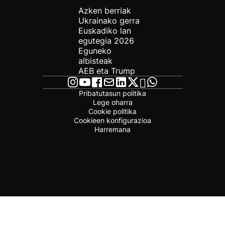
Azken berriak
Ukrainako gerra
Euskadiko lan
egutegia 2026
Eguneko
albisteak
AEB eta Trump
Pribatutasun politika
Lege oharra
Cookie politika
Cookieen konfigurazioa
Harremana