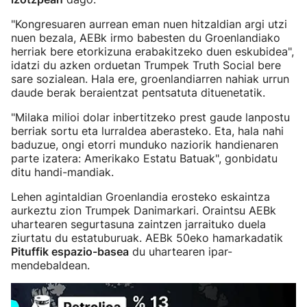
"Kongresuaren aurrean eman nuen hitzaldian argi utzi
nuen bezala, AEBk irmo babesten du Groenlandiako
herriak bere etorkizuna erabakitzeko duen eskubidea",
idatzi du azken orduetan Trumpek Truth Social bere
sare sozialean. Hala ere, groenlandiarren nahiak urrun
daude berak beraientzat pentsatuta dituenetatik.
"Milaka milioi dolar inbertitzeko prest gaude lanpostu
berriak sortu eta lurraldea aberasteko. Eta, hala nahi
baduzue, ongi etorri munduko naziorik handienaren
parte izatera: Amerikako Estatu Batuak", gonbidatu
ditu handi-mandiak.
Lehen agintaldian Groenlandia erosteko eskaintza
aurkeztu zion Trumpek Danimarkari. Oraintsu AEBk
uhartearen segurtasuna zaintzen jarraituko duela
ziurtatu du estatuburuak. AEBk 50eko hamarkadatik
Pituffik espazio-basea
du uhartearen ipar-
mendebaldean.