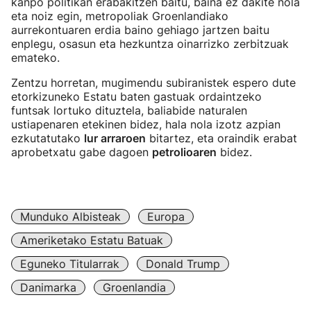
kanpo politikan erabakitzen baitu, baina ez dakite nola
eta noiz egin, metropoliak Groenlandiako
aurrekontuaren erdia baino gehiago jartzen baitu
enplegu, osasun eta hezkuntza oinarrizko zerbitzuak
emateko.
Zentzu horretan, mugimendu subiranistek espero dute
etorkizuneko Estatu baten gastuak ordaintzeko
funtsak lortuko dituztela, baliabide naturalen
ustiapenaren etekinen bidez, hala nola izotz azpian
ezkutatutako
lur arraroen
bitartez, eta oraindik erabat
aprobetxatu gabe dagoen
petrolioaren
bidez.
Munduko Albisteak
Europa
Ameriketako Estatu Batuak
Eguneko Titularrak
Donald Trump
Danimarka
Groenlandia