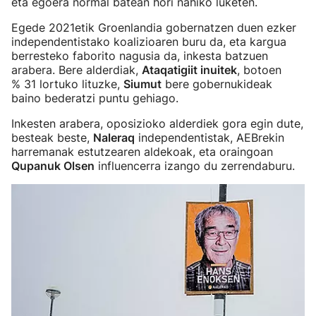
eta egoera normal batean hori nahiko luketen.
Egede 2021etik Groenlandia gobernatzen duen ezker
independentistako koalizioaren buru da, eta kargua
berresteko faborito nagusia da, inkesta batzuen
arabera. Bere alderdiak,
Ataqatigiit inuitek
, botoen
% 31 lortuko lituzke,
Siumut
bere gobernukideak
baino bederatzi puntu gehiago.
Inkesten arabera, oposizioko alderdiek gora egin dute,
besteak beste,
Naleraq
independentistak, AEBrekin
harremanak estutzearen aldekoak, eta oraingoan
Qupanuk Olsen
influencerra izango du zerrendaburu.