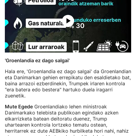
'Groenlandia ez dago salgai'
Hala ere, 'Groenlandia ez dago salgai' da Groenlandian
eta Danimarkan gehien errepikatu den esaldietako bat,
baina arrazoi ezberdinekin, Trumpek irlaren kontrola
"era batera edo bestera" hartuko duela iragarri
zuenetik.
Mute Egede
Groenlandiako lehen ministroak
Danimarkako telebista publikoan egindako azken
elkarrizketa batean deitoratu duenez, Trump
uhartearen kontrola lortzeko tematu ostean,
herritarrek ez dute AEBkiko hurbilketa hori nahi, nahiz