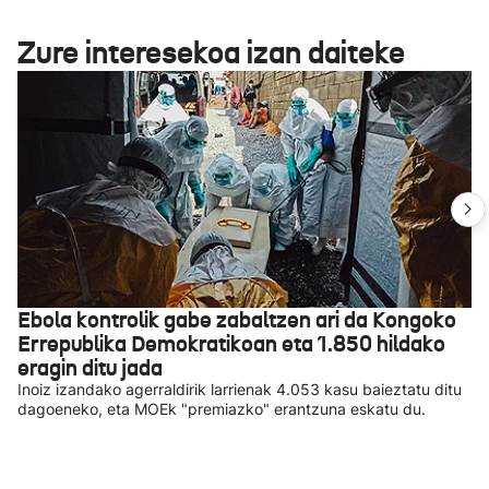
Zure interesekoa izan daiteke
Ebola kontrolik gabe zabaltzen ari da Kongoko
Errepublika Demokratikoan eta 1.850 hildako
eragin ditu jada
Inoiz izandako agerraldirik larrienak 4.053 kasu baieztatu ditu
dagoeneko, eta MOEk "premiazko" erantzuna eskatu du.