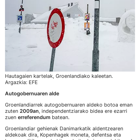
Hautagaien kartelak, Groenlandiako kaleetan.
Argazkia: EFE
Autogobernuaren alde
Groenlandiarrek autogobernuaren aldeko botoa eman
zuten
2009an
, independentziarako bidea ere ezarri
zuen
erreferendum
batean.
Groenlandiar gehienak Danimarkatik aldentzearen
aldekoak dira, Kopenhagek moneta, defentsa eta