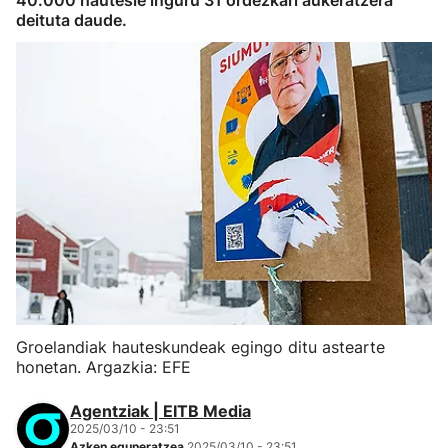
40.000 hautesle inguru 31 ordezkari aukeratzera
deituta daude.
Groelandiak hauteskundeak egingo ditu astearte
honetan. Argazkia: EFE
Agentziak | EITB Media
2025/03/10 - 23:51
Azken eguneratzea
2025/03/10 - 23:51