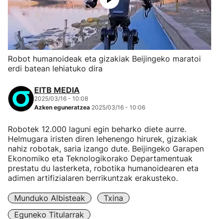
Robot humanoideak eta gizakiak Beijingeko maratoi
erdi batean lehiatuko dira
EITB MEDIA
2025/03/16 - 10:08
Azken eguneratzea
2025/03/16 - 10:06
Robotek 12.000 laguni egin beharko diete aurre.
Helmugara iristen diren lehenengo hirurek, gizakiak
nahiz robotak, saria izango dute. Beijingeko Garapen
Ekonomiko eta Teknologikorako Departamentuak
prestatu du lasterketa, robotika humanoidearen eta
adimen artifizialaren berrikuntzak erakusteko.
Munduko Albisteak
Txina
Eguneko Titularrak