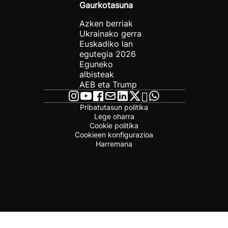
Gaurkotasuna
Azken berriak
Ukrainako gerra
Euskadiko lan
egutegia 2026
Eguneko
albisteak
AEB eta Trump
Pribatutasun politika
Lege oharra
Cookie politika
Cookieen konfigurazioa
Harremana