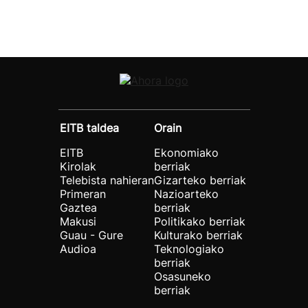
EITB taldea
Orain
EITB
Ekonomiako
Kirolak
berriak
Telebista nahieran
Gizarteko berriak
Primeran
Nazioarteko
Gaztea
berriak
Makusi
Politikako berriak
Guau - Gure
Kulturako berriak
Audioa
Teknologiako
berriak
Osasuneko
berriak