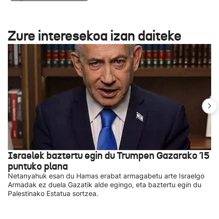
Zure interesekoa izan daiteke
Israelek baztertu egin du Trumpen Gazarako 15
puntuko plana
Netanyahuk esan du Hamas erabat armagabetu arte Israelgo
Armadak ez duela Gazatik alde egingo, eta baztertu egin du
Palestinako Estatua sortzea.