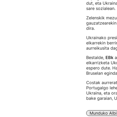
dut, eta Ukrain
sare sozialean.
Zelenskik mezu
gauzatzearekin
dira.
Ukrainako pres
elkarrekin berr
aurreikusita da
Bestalde,
EBk
a
elkarrizketa Uk
espero dute. Ha
Bruselan eginda
Costak aurrerat
Portugalgo leh
Ukraina, eta or
bake garaian, U
Munduko Albi