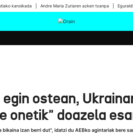
|
|
tiako kanoikada
Andre Maria Zuriaren azken txanpa
Egurald
tura
Ikusmiran
Egural
Osasuna
Teknologia
z egin ostean, Ukraina
de onetik" doazela es
a bikaina izan berri dut", idatzi du AEBko agintariak bere s