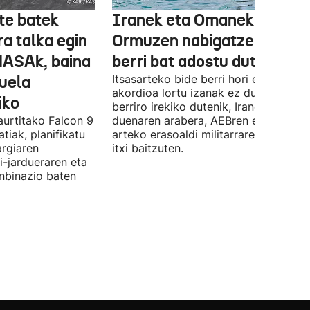
te batek
Iranek eta Omanek
ra talka egin
Ormuzen nabigatzeko bide
NASAk, baina
berri bat adostu dute
duela
Itsasarteko bide berri hori egiteko
akordioa lortu izanak ez du esan nahi
iko
berriro irekiko dutenik, Iranek zehazt
aurtitako Falcon 9
duenaren arabera, AEBren eta Israele
tiak, planifikatu
arteko erasoaldi militarraren ondorio
argiaren
itxi baitzuten.
i-jardueraren eta
onbinazio baten