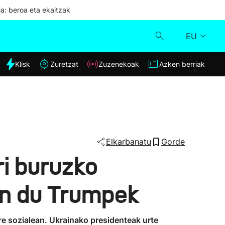
ia: beroa eta ekaitzak
EU
dia
Klisk
Zuretzat
Zuzenekoak
Azken berriak
Klisk
Zuzenekoak
Zuretzat
Elkarbanatu
Gorde
ri buruzko
Azken berriak
an du Trumpek
are sozialean. Ukrainako presidenteak urte