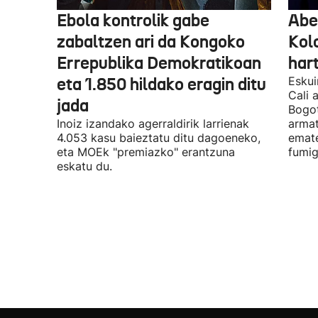
Ebola kontrolik gabe
Abe
zabaltzen ari da Kongoko
Kol
Errepublika Demokratikoan
har
eta 1.850 hildako eragin ditu
Eskui
Cali 
jada
Bogot
Inoiz izandako agerraldirik larrienak
armat
4.053 kasu baieztatu ditu dagoeneko,
emate
eta MOEk "premiazko" erantzuna
fumig
eskatu du.