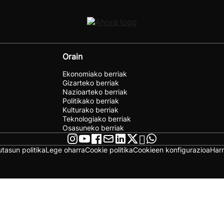
Orain
Ekonomiako berriak
Gizarteko berriak
Nazioarteko berriak
Politikako berriak
Kulturako berriak
Teknologiako berriak
Osasuneko berriak
utasun politika
Lege oharra
Cookie politika
Cookieen konfigurazioa
Har