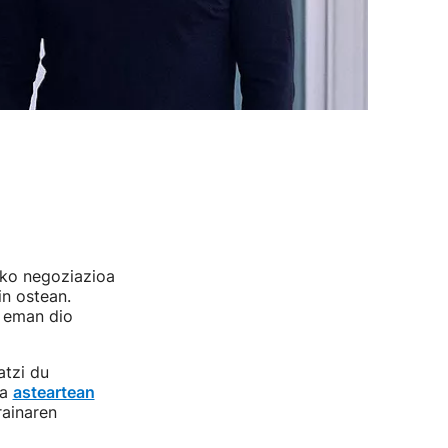
ko negoziazioa
in ostean.
i eman dio
atzi du
ta
asteartean
rainaren