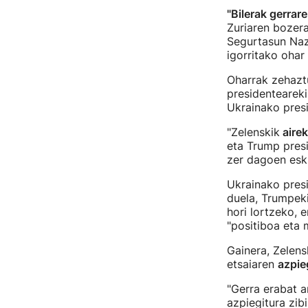
"Bilerak gerrar
Zuriaren bozer
Segurtasun Naz
igorritako ohar 
Oharrak zehazt
presidentearek
Ukrainako presi
"Zelenskik
airek
eta Trump presi
zer dagoen esku
Ukrainako pres
duela, Trumpeki
hori lortzeko, 
"positiboa eta 
Gainera, Zelens
etsaiaren
azpie
"Gerra erabat a
azpiegitura zib