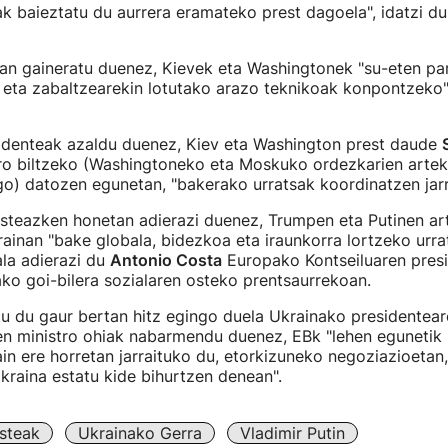
ak baieztatu du aurrera eramateko prest dagoela", idatzi du
an gaineratu duenez, Kievek eta Washingtonek "su-eten par
 eta zabaltzearekin lotutako arazo teknikoak konpontzeko"
identeak azaldu duenez, Kiev eta Washington prest daude
iro biltzeko (Washingtoneko eta Moskuko ordezkarien artek
go) datozen egunetan, "bakerako urratsak koordinatzen jarr
steazken honetan adierazi duenez, Trumpen eta Putinen ar
rainan "bake globala, bidezkoa eta iraunkorra lortzeko urra
la adierazi du
Antonio Costa
Europako Kontseiluaren pres
ko goi-bilera sozialaren osteko prentsaurrekoan.
u du gaur bertan hitz egingo duela Ukrainako presidentear
en ministro ohiak nabarmendu duenez, EBk "lehen egunetik
ain ere horretan jarraituko du, etorkizuneko negoziazioetan,
kraina estatu kide bihurtzen denean".
steak
Ukrainako Gerra
Vladimir Putin