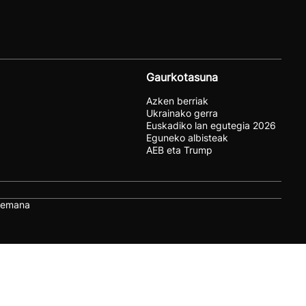
Gaurkotasuna
Azken berriak
Ukrainako gerra
Euskadiko lan egutegia 2026
Eguneko albisteak
AEB eta Trump
remana