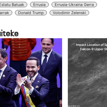
Estatu Batuak
Errusia
Errusia-Ukraina Gerra
arrak
Donald Trump
Volodimir Zelenski
aiteke