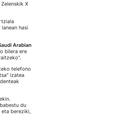
 Zelenskik X
tziala
 lanean hasi
Saudi Arabian
o bilera ere
aitzeko".
teko telefono
tsa" izatea
identeak
ekin.
 babestu du
 eta bereziki,