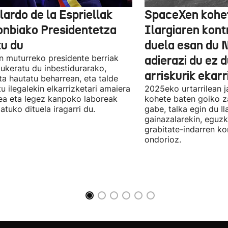
lardo de la Espriellak
SpaceXen kohe
onbiako Presidentetza
Ilargiaren kont
tu du
duela esan du 
n muturreko presidente berriak
adierazi du ez 
aukeratu du inbestidurarako,
arriskurik ekarr
a hautatu beharrean, eta talde
u ilegalekin elkarrizketari amaiera
2025eko urtarrilean j
a eta legez kanpoko laboreak
kohete baten goiko za
atuko dituela iragarri du.
gabe, talka egin du Il
gainazalarekin, eguzk
grabitate-indarren k
ondorioz.