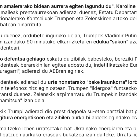
en amaierarako bidean aurrera egiten lagundu du"
,
Karoline 
amaileak prentsaurrekoan adierazi duenez, Estatu Departa
ionalerako Kontseiluak Trumpen eta Zelenskiren arteko dei
batean oinarrituta.
u duenez, ordubete inguruko deian, Trumpek Vladimir Putin
in izandako 90 minutuko elkarrizketaren
edukia "sakon"
aza
denteari.
o defentsa gehiago
eskatu du zibilak babesteko, bereziki
P
denteak berarekin lan egitea adostu du, indetifikatzeko Eu
ragarri", adierazi du AEBren agiriak.
identeak adierazi du
urte honetarako "bake iraunkorra" lor
n telefonoz hitz egin ostean. Trumpen "lidergoa" funtsezk
erantsi duenez. Zelenskik azpimarratu du Trumpekin izandak
mamitsua" izan dela.
kik Trumpi adierazi dio prest dagoela su-eten partzial bat
gitura energetikoen eta zibilen
aurka bi aldeek egindako er
maitzeko lehen urratsetako bat Ukrainako energiaren eta b
il batzuen aurkako erasoak bukatzea izan daiteke. Urrats h