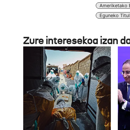
Ameriketako 
Eguneko Titul
Zure interesekoa izan d