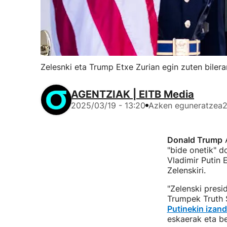
Zelesnki eta Trump Etxe Zurian egin zuten biler
AGENTZIAK | EITB Media
2025/03/19 - 13:20
Azken eguneratzea
2
Donald Trump
A
"bide onetik" d
Vladimir Putin 
Zelenskiri.
"Zelenski presid
Trumpek Truth S
Putinekin izan
eskaerak eta be