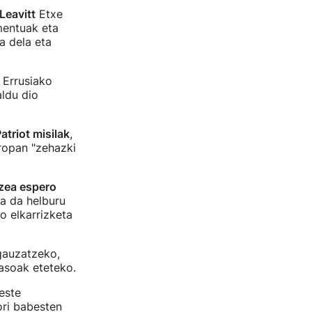
Leavitt
Etxe
mentuak eta
a dela eta
 Errusiako
ldu dio
atriot misilak
,
ropan "zehazki
tzea espero
oa da helburu
o elkarrizketa
 gauzatzeko,
asoak eteteko.
este
ori babesten