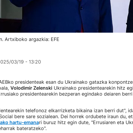
an. Artxiboko argazkia: EFE
025/03/19 - 13:20
EBko presidenteak esan du Ukrainako gatazka konpontze
oala,
Volodimir Zelenski
Ukrainako presidentearekin hitz eg
Errusiako presidentearekin bezperan egindako deiaren berr
entearekin telefonoz elkarrizketa bikaina izan berri dut", id
ocial bere sare sozialean. Dei horrek ordubete iraun du, e
dako hartu-emana
ri buruz hitz egin dute, "Errusiaren eta Uk
harrak bateratzeko".