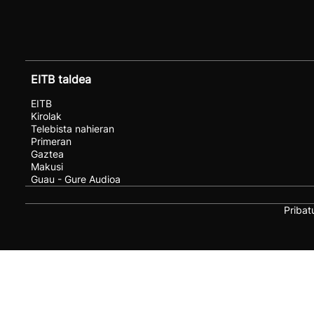
EITB taldea
EITB
Kirolak
Telebista nahieran
Primeran
Gaztea
Makusi
Guau - Gure Audioa
Pribat