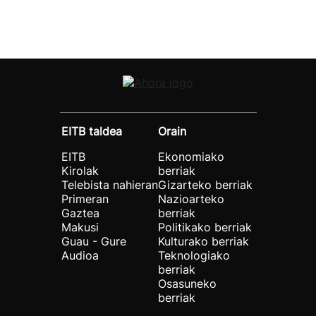
EITB taldea
Orain
EITB
Ekonomiako
Kirolak
berriak
Telebista nahieran
Gizarteko berriak
Primeran
Nazioarteko
Gaztea
berriak
Makusi
Politikako berriak
Guau - Gure
Kulturako berriak
Audioa
Teknologiako
berriak
Osasuneko
berriak