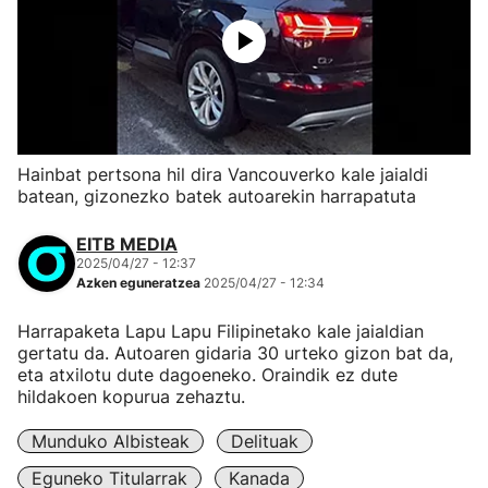
Hainbat pertsona hil dira Vancouverko kale jaialdi
batean, gizonezko batek autoarekin harrapatuta
EITB MEDIA
2025/04/27 - 12:37
Azken eguneratzea
2025/04/27 - 12:34
Harrapaketa Lapu Lapu Filipinetako kale jaialdian
gertatu da. Autoaren gidaria 30 urteko gizon bat da,
eta atxilotu dute dagoeneko. Oraindik ez dute
hildakoen kopurua zehaztu.
Munduko Albisteak
Delituak
Eguneko Titularrak
Kanada