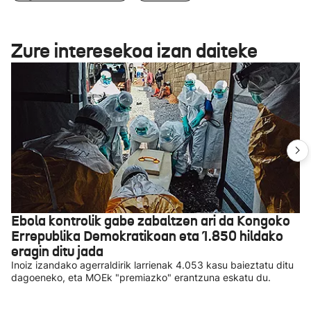
Zure interesekoa izan daiteke
Ebola kontrolik gabe zabaltzen ari da Kongoko
Errepublika Demokratikoan eta 1.850 hildako
eragin ditu jada
Inoiz izandako agerraldirik larrienak 4.053 kasu baieztatu ditu
dagoeneko, eta MOEk "premiazko" erantzuna eskatu du.