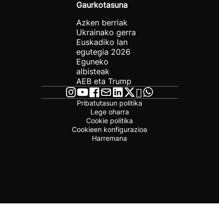
Gaurkotasuna
Azken berriak
Ukrainako gerra
Euskadiko lan
egutegia 2026
Eguneko
albisteak
AEB eta Trump
Pribatutasun politika
Lege oharra
Cookie politika
Cookieen konfigurazioa
Harremana