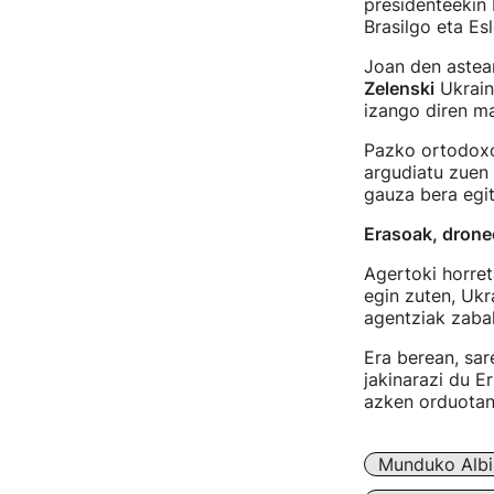
presidenteekin b
Brasilgo eta Es
Joan den astean
Zelenski
Ukrain
izango diren m
Pazko ortodoxo
argudiatu zuen 
gauza bera egit
Erasoak, drone
Agertoki horre
egin zuten, Uk
agentziak zaba
Era berean, sa
jakinarazi du E
azken orduotan 
Munduko Albi