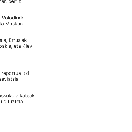
ar, berriz,
,
Volodimir
eta Moskun
la, Errusiak
bakia, eta Kiev
reportua itxi
aviatsia
oskuko alkateak
u dituztela