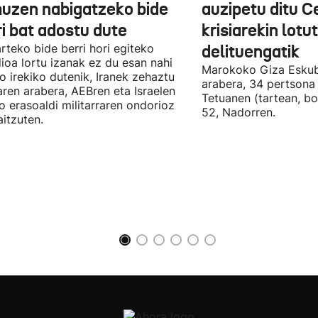
uzen nabigatzeko bide
auzipetu ditu 
ri bat adostu dute
krisiarekin lotu
arteko bide berri hori egiteko
delituengatik
ioa lortu izanak ez du esan nahi
Marokoko Giza Eskub
ro irekiko dutenik, Iranek zehaztu
arabera, 34 pertsona 
ren arabera, AEBren eta Israelen
Tetuanen (tartean, bo
o erasoaldi militarraren ondorioz
52, Nadorren.
aitzuten.