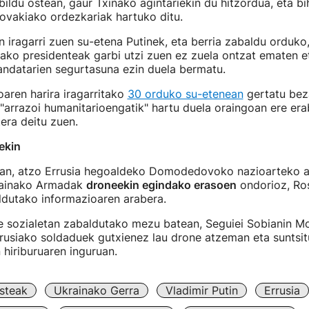
ildu ostean, gaur Txinako agintariekin du hitzordua, eta bih
lovakiako ordezkariak hartuko ditu.
 iragarri zuen su-etena Putinek, eta berria zabaldu orduko
ako presidenteak garbi utzi zuen ez zuela ontzat ematen 
andatarien segurtasuna ezin duela bermatu.
aren harira iragarritako
30 orduko su-etenean
gertatu beza
"arrazoi humanitarioengatik" hartu duela oraingoan ere era
era deitu zuen.
ekin
tan, atzo Errusia hegoaldeko Domodedovoko nazioarteko ai
rainako Armadak
droneekin egindako erasoen
ondorioz, Ros
ldutako informazioaren arabera.
re sozialetan zabaldutako mezu batean, Seguiei Sobianin M
rrusiako soldaduek gutxienez lau drone atzeman eta suntsit
hiriburuaren inguruan.
steak
Ukrainako Gerra
Vladimir Putin
Errusia