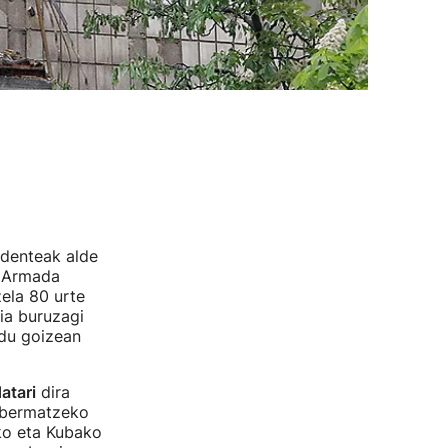
identeak alde
. Armada
ela 80 urte
nia buruzagi
 du goizean
atari
dira
a bermatzeko
ko eta Kubako