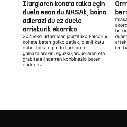
Ilargiaren kontra talka egin
Orm
duela esan du NASAk, baina
ber
adierazi du ez duela
Itsas
akord
arriskurik ekarriko
berri
2025eko urtarrilean jaurtitako Falcon 9
duena
kohete baten goiko zatiak, planifikatu
artek
gabe, talka egin du Ilargiaren
itxi b
gainazalarekin, eguzki-jardueraren eta
grabitate-indarren konbinazio baten
ondorioz.