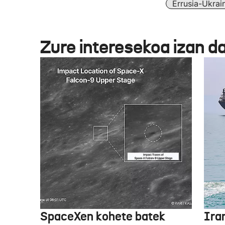
Errusia-Ukrai
Zure interesekoa izan d
SpaceXen kohete batek
Ira