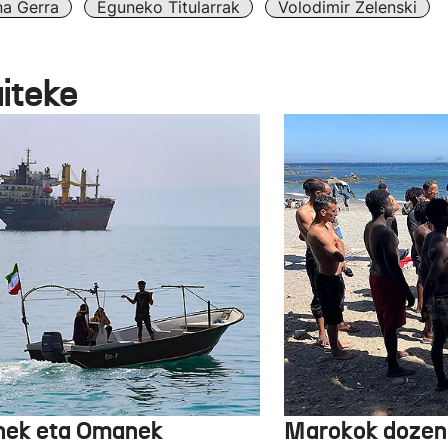
na Gerra
Eguneko Titularrak
Volodimir Zelenski
aiteke
nek eta Omanek
Marokok dozen