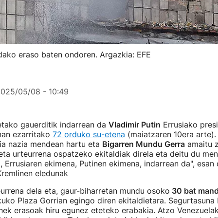
indako eraso baten ondoren. Argazkia: EFE
025/05/08 - 10:49
tako gauerditik indarrean da
Vladimir Putin
Errusiako pres
nan ezarritako
72 orduko su-etena
(maiatzaren 10era arte)
ia nazia mendean hartu eta
Bigarren Mundu Gerra
amaitu z
 eta urteurrena ospatzeko ekitaldiak direla eta deitu du me
ai, Errusiaren ekimena, Putinen ekimena, indarrean da", esan
Kremlinen eledunak
eurrena dela eta, gaur-biharretan mundu osoko
30 bat mand
uko Plaza Gorrian egingo diren ekitaldietara. Segurtasun
inek erasoak hiru egunez eteteko erabakia. Atzo Venezuela