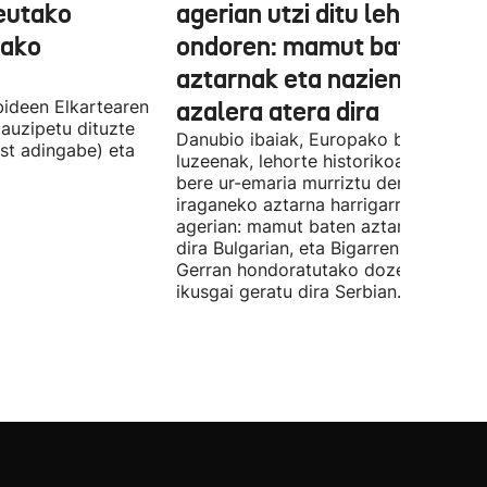
Ceutako
agerian utzi ditu lehortear
tako
ondoren: mamut baten
aztarnak eta nazien ontzia
ideen Elkartearen
azalera atera dira
auzipetu dituzte
Danubio ibaiak, Europako bigarren
st adingabe) eta
luzeenak, lehorte historikoa bizi du, e
bere ur-emaria murriztu denez,
iraganeko aztarna harrigarriak utzi di
agerian: mamut baten aztarnak azald
dira Bulgarian, eta Bigarren Mundu
Gerran hondoratutako dozenaka ontz
ikusgai geratu dira Serbian.