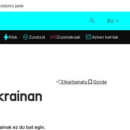
steizko jaiak
EU
dia
Klisk
Zuretzat
Zuzenekoak
Azken berriak
Klisk
Zuzenekoak
Zuretzat
Elkarbanatu
Gorde
krainan
Azken berriak
ainak ez du bat egin.