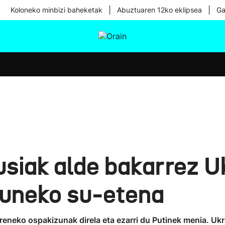
|
|
Koloneko minbizi baheketak
Abuztuaren 12ko eklipsea
Ga
tura
Ikusmiran
Egural
Osasuna
Teknologia
usiak alde bakarrez U
eguneko su-etena
eneko ospakizunak direla eta ezarri du Putinek menia. Ukr