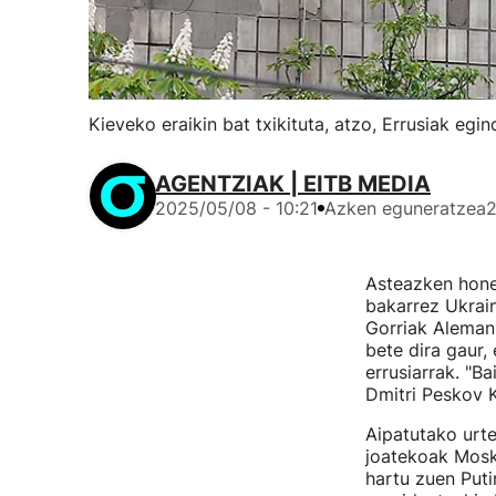
Kieveko eraikin bat txikituta, atzo, Errusiak eg
AGENTZIAK | EITB MEDIA
2025/05/08 - 10:21
Azken eguneratzea
2
Asteazken hone
bakarrez Ukrai
Gorriak Aleman
bete dira gaur,
errusiarrak. "B
Dmitri Peskov 
Aipatutako urt
joatekoak Mosk
hartu zuen Put