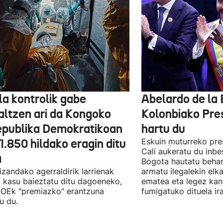
la kontrolik gabe
Abelardo de la 
altzen ari da Kongoko
Kolonbiako Pre
epublika Demokratikoan
hartu du
1.850 hildako eragin ditu
Eskuin muturreko pre
Cali aukeratu du inbe
a
Bogota hautatu behar
 izandako agerraldirik larrienak
armatu ilegalekin elka
 kasu baieztatu ditu dagoeneko,
ematea eta legez ka
OEk "premiazko" erantzuna
fumigatuko dituela ira
u du.