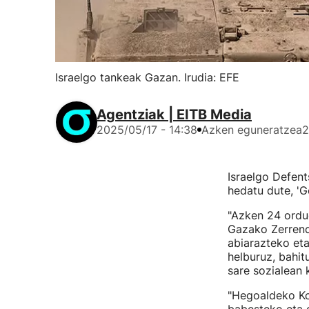
Israelgo tankeak Gazan. Irudia: EFE
Agentziak | EITB Media
2025/05/17 - 14:38
Azken eguneratzea
2
Israelgo Defent
hedatu dute, 'G
"Azken 24 ordue
Gazako Zerrend
abiarazteko et
helburuz, bahit
sare sozialean 
"Hegoaldeko Kom