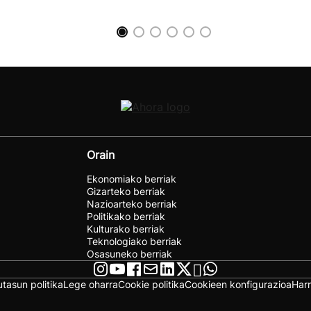
Orain
Ekonomiako berriak
Gizarteko berriak
Nazioarteko berriak
Politikako berriak
Kulturako berriak
Teknologiako berriak
Osasuneko berriak
utasun politika
Lege oharra
Cookie politika
Cookieen konfigurazioa
Har