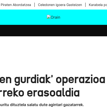
|
|
 Piraten Abordatzea
Celedonen igoera Gasteizen
Karabela p
tura
Ikusmiran
Egural
Osasuna
Teknologia
n gurdiak' operazioa
rreko erasoaldia
ritu dituztela salatu dute agintari gazatarrek.