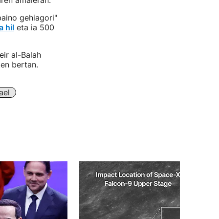
aren amaieran.
aino gehiagori"
 hil
eta ia 500
ir al-Balah
iten bertan.
ael