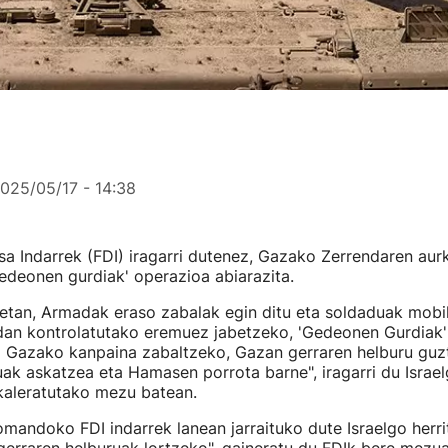
025/05/17 - 14:38
sa Indarrek (FDI) iragarri dutenez, Gazako Zerrendaren au
edeonen gurdiak' operazioa abiarazita.
tan, Armadak eraso zabalak egin ditu eta soldaduak mobil
an kontrolatutako eremuez jabetzeko, 'Gedeonen Gurdiak'
a Gazako kanpaina zabaltzeko, Gazan gerraren helburu guzt
uak askatzea eta Hamasen porrota barne", iragarri du Isra
kaleratutako mezu batean.
andoko FDI indarrek lanean jarraituko dute Israelgo herri