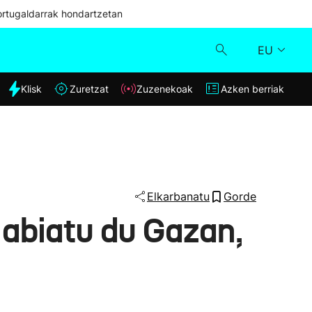
ortugaldarrak hondartzetan
EU
dia
Klisk
Zuretzat
Zuzenekoak
Azken berriak
Klisk
Zuzenekoak
Zuretzat
Elkarbanatu
Gorde
 abiatu du Gazan,
Azken berriak