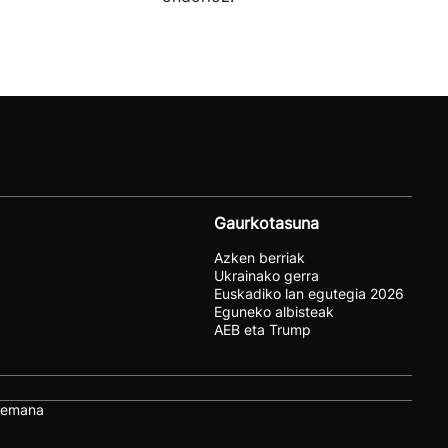
Gaurkotasuna
Azken berriak
Ukrainako gerra
Euskadiko lan egutegia 2026
Eguneko albisteak
AEB eta Trump
remana