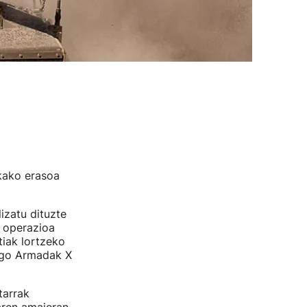
rkako erasoa
izatu dituzte
 operazioa
iak lortzeko
elgo Armadak X
tarrak