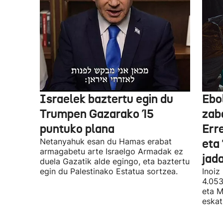
Israelek baztertu egin du
Ebo
Trumpen Gazarako 15
zab
puntuko plana
Err
Netanyahuk esan du Hamas erabat
eta 
armagabetu arte Israelgo Armadak ez
jad
duela Gazatik alde egingo, eta baztertu
egin du Palestinako Estatua sortzea.
Inoiz
4.053
eta M
eskat