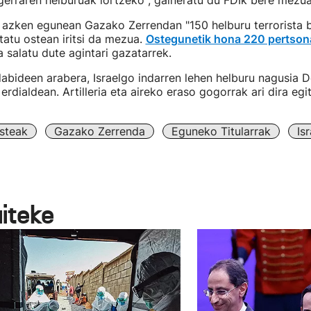
erraren helburuak lortzeko", gaineratu du FDIk bere mezu
azken egunean Gazako Zerrendan "150 helburu terrorista b
rtatu ostean iritsi da mezua.
Ostegunetik hona 220 pertsona
a salatu dute agintari gazatarrek.
abideen arabera, Israelgo indarren lehen helburu nagusia De
erdialdean. Artilleria eta aireko eraso gogorrak ari dira eg
steak
Gazako Zerrenda
Eguneko Titularrak
Isr
aiteke