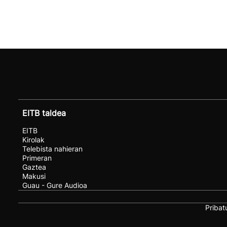
EITB taldea
EITB
Kirolak
Telebista nahieran
Primeran
Gaztea
Makusi
Guau - Gure Audioa
Pribat