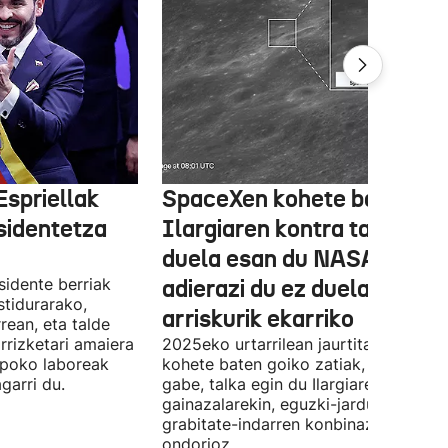
Espriellak
SpaceXen kohete batek
sidentetza
Ilargiaren kontra talka egi
duela esan du NASAk, bain
sidente berriak
adierazi du ez duela
stidurarako,
arriskurik ekarriko
rean, eta talde
rrizketari amaiera
2025eko urtarrilean jaurtitako Falcon
npoko laboreak
kohete baten goiko zatiak, planifikat
garri du.
gabe, talka egin du Ilargiaren
gainazalarekin, eguzki-jardueraren et
grabitate-indarren konbinazio baten
ondorioz.