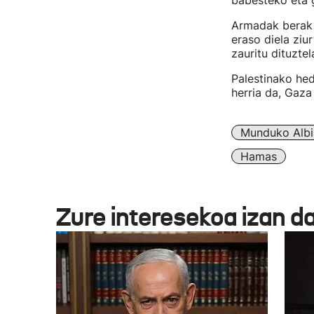
babesteko eta g
Armadak berak 
eraso diela ziu
zauritu dituztel
Palestinako hed
herria da, Gaza 
Munduko Albi
Hamas
Zure interesekoa izan d