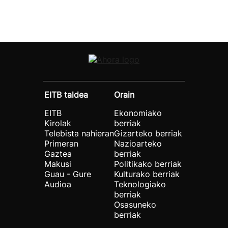
EITB taldea
Orain
EITB
Ekonomiako
Kirolak
berriak
Telebista nahieran
Gizarteko berriak
Primeran
Nazioarteko
Gaztea
berriak
Makusi
Politikako berriak
Guau - Gure
Kulturako berriak
Audioa
Teknologiako
berriak
Osasuneko
berriak