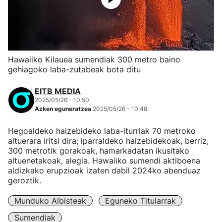
Hawaiiko Kilauea sumendiak 300 metro baino
gehiagoko laba-zutabeak bota ditu
EITB MEDIA
2025/05/26 - 10:50
Azken eguneratzea
2025/05/26 - 10:48
Hegoaldeko haizebideko laba-iturriak 70 metroko
altuerara iritsi dira; iparraldeko haizebidekoak, berriz,
300 metrotik gorakoak, hamarkadatan ikusitako
altuenetakoak, alegia. Hawaiiko sumendi aktiboena
aldizkako erupzioak izaten dabil 2024ko abenduaz
geroztik.
Munduko Albisteak
Eguneko Titularrak
Sumendiak