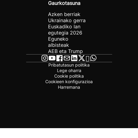
Gaurkotasuna
Azken berriak
Ukrainako gerra
Euskadiko lan
egutegia 2026
Eguneko
albisteak
AEB eta Trump
Pribatutasun politika
Lege oharra
Cookie politika
Cookieen konfigurazioa
Harremana