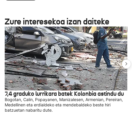
Zure interesekoa izan daiteke
7,4 graduko lurrikara batek Kolonbia astindu du
Bogotan, Calin, Popayanen, Manizalesen, Armenian, Pereiran,
Medellinen eta erdialdeko eta mendebaldeko beste hiri
batzuetan nabaritu dute.