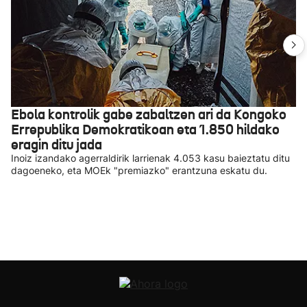
Ebola kontrolik gabe zabaltzen ari da Kongoko
Errepublika Demokratikoan eta 1.850 hildako
eragin ditu jada
Inoiz izandako agerraldirik larrienak 4.053 kasu baieztatu ditu
dagoeneko, eta MOEk "premiazko" erantzuna eskatu du.