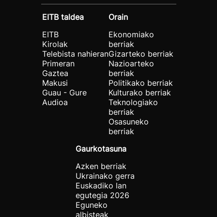
EITB taldea
Orain
EITB
Ekonomiako
Kirolak
berriak
Telebista nahieran
Gizarteko berriak
Primeran
Nazioarteko
Gaztea
berriak
Makusi
Politikako berriak
Guau - Gure
Kulturako berriak
Audioa
Teknologiako
berriak
Osasuneko
berriak
Gaurkotasuna
Azken berriak
Ukrainako gerra
Euskadiko lan
egutegia 2026
Eguneko
albisteak