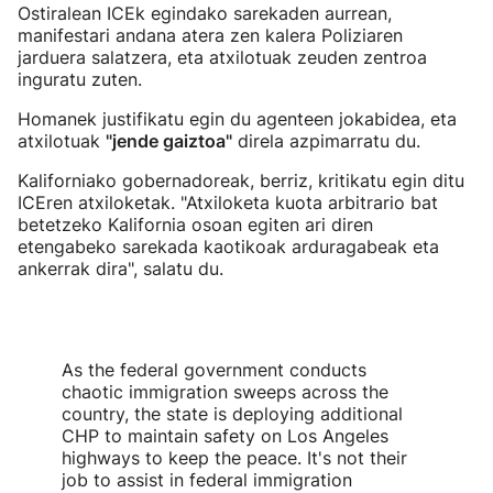
Ostiralean ICEk egindako sarekaden aurrean,
manifestari andana atera zen kalera Poliziaren
jarduera salatzera, eta atxilotuak zeuden zentroa
inguratu zuten.
Homanek justifikatu egin du agenteen jokabidea, eta
atxilotuak
"jende gaiztoa"
direla azpimarratu du.
Kaliforniako gobernadoreak, berriz, kritikatu egin ditu
ICEren atxiloketak. "Atxiloketa kuota arbitrario bat
betetzeko Kalifornia osoan egiten ari diren
etengabeko sarekada kaotikoak arduragabeak eta
ankerrak dira", salatu du.
As the federal government conducts
chaotic immigration sweeps across the
country, the state is deploying additional
CHP to maintain safety on Los Angeles
highways to keep the peace. It's not their
job to assist in federal immigration