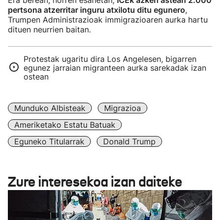
Era berean, horren esanetan,
ICEk azken astean 2.000
pertsona atzerritar inguru atxilotu ditu egunero
,
Trumpen Administrazioak immigrazioaren aurka hartu
dituen neurrien baitan.
Protestak ugaritu dira Los Angelesen, bigarren
egunez jarraian migranteen aurka sarekadak izan
ostean
Munduko Albisteak
Migrazioa
Ameriketako Estatu Batuak
Eguneko Titularrak
Donald Trump
Zure interesekoa izan daiteke