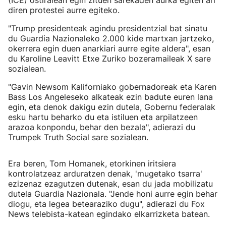
(ICE) ostiralean egin zituen sarekaden aurka egiten ari
diren protestei aurre egiteko.
"Trump presidenteak agindu presidentzial bat sinatu
du Guardia Nazionaleko 2.000 kide martxan jartzeko,
okerrera egin duen anarkiari aurre egite aldera", esan
du Karoline Leavitt Etxe Zuriko bozeramaileak X sare
sozialean.
"Gavin Newsom Kaliforniako gobernadoreak eta Karen
Bass Los Angeleseko alkateak ezin badute euren lana
egin, eta denok dakigu ezin dutela, Gobernu federalak
esku hartu beharko du eta istiluen eta arpilatzeen
arazoa konpondu, behar den bezala", adierazi du
Trumpek Truth Social sare sozialean.
Era beren, Tom Homanek, etorkinen iritsiera
kontrolatzeaz arduratzen denak, 'mugetako tsarra'
ezizenaz ezagutzen dutenak, esan du jada mobilizatu
dutela Guardia Nazionala. "Jende honi aurre egin behar
diogu, eta legea betearaziko dugu", adierazi du Fox
News telebista-katean egindako elkarrizketa batean.