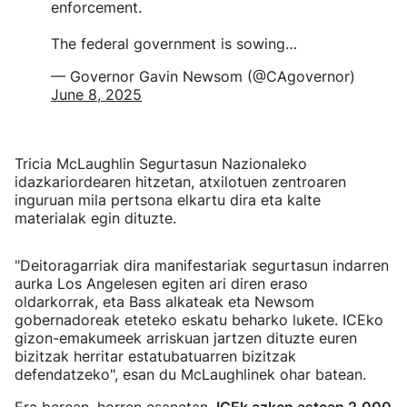
enforcement.
The federal government is sowing…
— Governor Gavin Newsom (@CAgovernor)
June 8, 2025
Tricia McLaughlin Segurtasun Nazionaleko
idazkariordearen hitzetan, atxilotuen zentroaren
inguruan mila pertsona elkartu dira eta kalte
materialak egin dituzte.
"Deitoragarriak dira manifestariak segurtasun indarren
aurka Los Angelesen egiten ari diren eraso
oldarkorrak, eta Bass alkateak eta Newsom
gobernadoreak eteteko eskatu beharko lukete. ICEko
gizon-emakumeek arriskuan jartzen dituzte euren
bizitzak herritar estatubatuarren bizitzak
defendatzeko", esan du McLaughlinek ohar batean.