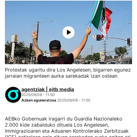
Protestak ugaritu dira Los Angelesen, bigarren egunez
jarraian migranteen aurka sarekadak izan ostean
agentziak | eitb media
2025/06/08 - 11:50
Azken eguneratzea
2025/06/08 - 11:50
AEBko Gobernuak iragarri du Guardia Nazionaleko
2.000 kide zabalduko dituela Los Angelesen,
Immigrazioaren eta Aduanen Kontrolerako Zerbitzuak