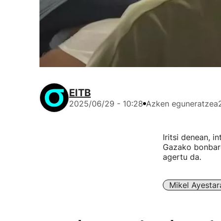
EITB
2025/06/29 - 10:28
Azken eguneratzea
Iritsi denean, i
Gazako bonbarda
agertu da.
Mikel Ayestar