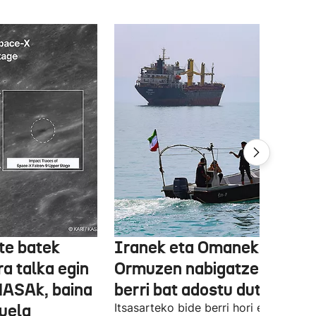
te batek
Iranek eta Omanek
ra talka egin
Ormuzen nabigatzeko bide
NASAk, baina
berri bat adostu dute
duela
Itsasarteko bide berri hori egiteko