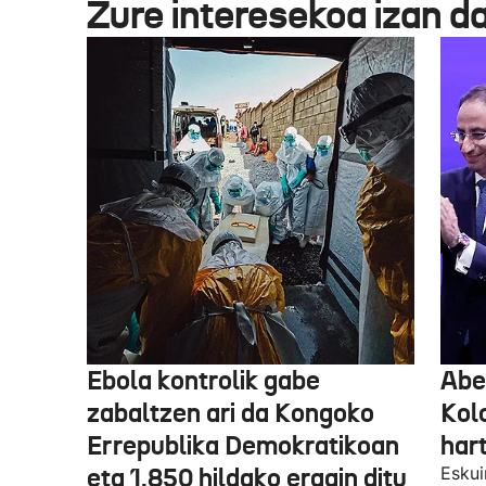
Zure interesekoa izan d
Ebola kontrolik gabe
Abe
zabaltzen ari da Kongoko
Kol
Errepublika Demokratikoan
har
eta 1.850 hildako eragin ditu
Eskui