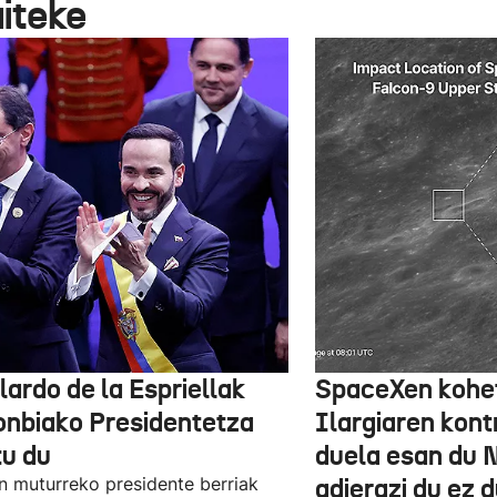
aiteke
lardo de la Espriellak
SpaceXen kohe
onbiako Presidentetza
Ilargiaren kont
tu du
duela esan du 
n muturreko presidente berriak
adierazi du ez 