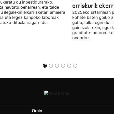
aukeratu du inbestidurarako,
arriskurik ekarr
a hautatu beharrean, eta talde
u ilegalekin elkarrizketari amaiera
2025eko urtarrilean j
a eta legez kanpoko laboreak
kohete baten goiko za
atuko dituela iragarri du.
gabe, talka egin du Il
gainazalarekin, eguzk
grabitate-indarren k
ondorioz.
Orain