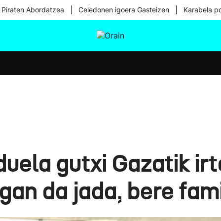
|
|
 Piraten Abordatzea
Celedonen igoera Gasteizen
Karabela p
tura
Ikusmiran
Egural
Osasuna
Teknologia
ela gutxi Gazatik irt
gan da jada, bere fami