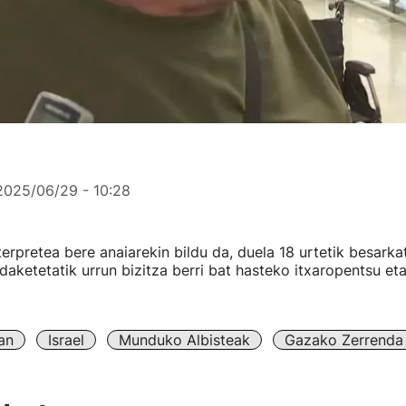
2025/06/29 - 10:28
nterpretea bere anaiarekin bildu da, duela 18 urtetik besark
ketetatik urrun bizitza berri bat hasteko itxaropentsu eta 
an
Israel
Munduko Albisteak
Gazako Zerrenda