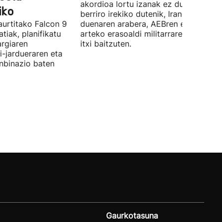
akordioa lortu izanak ez du esan nahi
iko
berriro irekiko dutenik, Iranek zehazt
aurtitako Falcon 9
duenaren arabera, AEBren eta Israele
tiak, planifikatu
arteko erasoaldi militarraren ondorio
argiaren
itxi baitzuten.
i-jardueraren eta
onbinazio baten
Gaurkotasuna