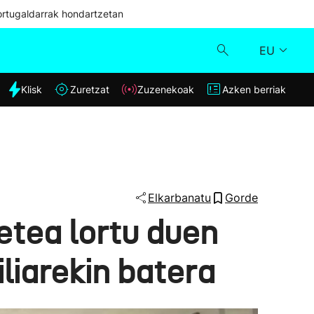
ortugaldarrak hondartzetan
EU
dia
Klisk
Zuretzat
Zuzenekoak
Azken berriak
Klisk
Zuzenekoak
Zuretzat
Elkarbanatu
Gorde
etea lortu duen
Azken berriak
liarekin batera