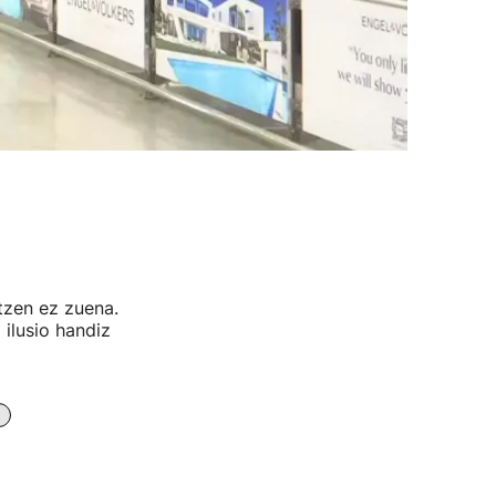
atzen ez zuena.
ilusio handiz