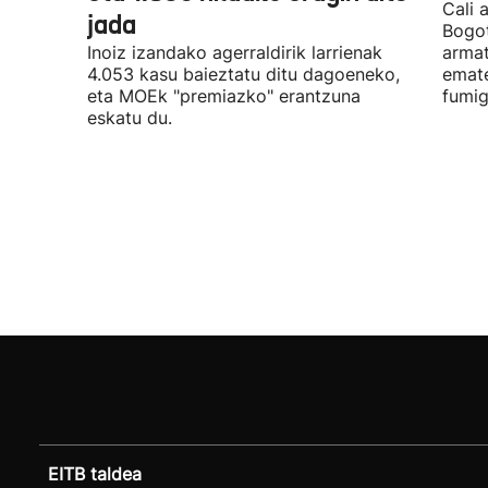
Cali 
jada
Bogot
Inoiz izandako agerraldirik larrienak
armat
4.053 kasu baieztatu ditu dagoeneko,
emate
eta MOEk "premiazko" erantzuna
fumig
eskatu du.
EITB taldea