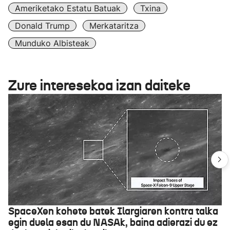
Ameriketako Estatu Batuak
Txina
Donald Trump
Merkataritza
Munduko Albisteak
Zure interesekoa izan daiteke
SpaceXen kohete batek Ilargiaren kontra talka
egin duela esan du NASAk, baina adierazi du ez