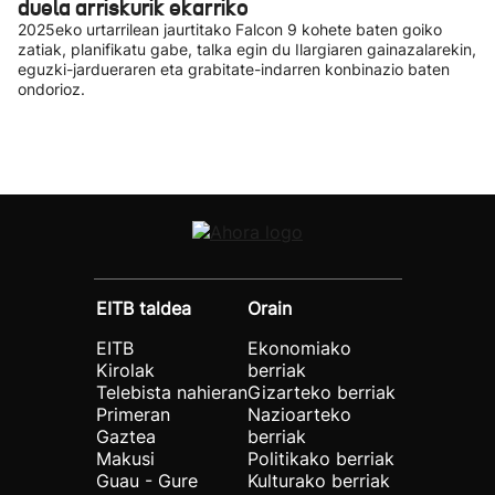
duela arriskurik ekarriko
2025eko urtarrilean jaurtitako Falcon 9 kohete baten goiko
zatiak, planifikatu gabe, talka egin du Ilargiaren gainazalarekin,
eguzki-jardueraren eta grabitate-indarren konbinazio baten
ondorioz.
EITB taldea
Orain
EITB
Ekonomiako
Kirolak
berriak
Telebista nahieran
Gizarteko berriak
Primeran
Nazioarteko
Gaztea
berriak
Makusi
Politikako berriak
Guau - Gure
Kulturako berriak