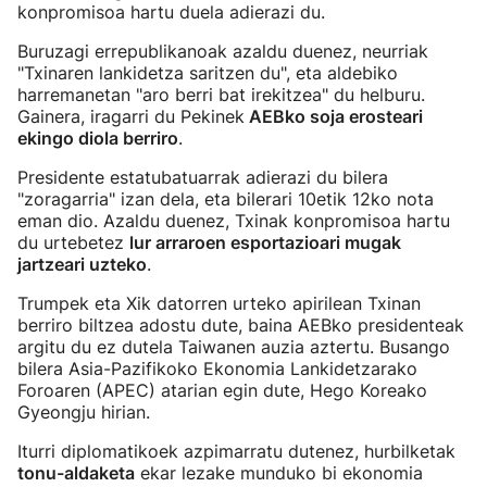
konpromisoa hartu duela adierazi du.
Buruzagi errepublikanoak azaldu duenez, neurriak
"Txinaren lankidetza saritzen du", eta aldebiko
harremanetan "aro berri bat irekitzea" du helburu.
Gainera, iragarri du Pekinek
AEBko soja erosteari
ekingo diola berriro
.
Presidente estatubatuarrak adierazi du bilera
"zoragarria" izan dela, eta bilerari 10etik 12ko nota
eman dio. Azaldu duenez, Txinak konpromisoa hartu
du urtebetez
lur arraroen esportazioari mugak
jartzeari uzteko
.
Trumpek eta Xik datorren urteko apirilean Txinan
berriro biltzea adostu dute, baina AEBko presidenteak
argitu du ez dutela Taiwanen auzia aztertu. Busango
bilera Asia-Pazifikoko Ekonomia Lankidetzarako
Foroaren (APEC) atarian egin dute, Hego Koreako
Gyeongju hirian.
Iturri diplomatikoek azpimarratu dutenez, hurbilketak
tonu-aldaketa
ekar lezake munduko bi ekonomia