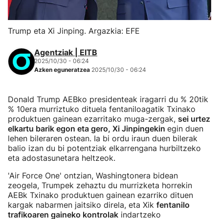
Trump eta Xi Jinping. Argazkia: EFE
Agentziak | EITB
2025/10/30 - 06:24
Azken eguneratzea
2025/10/30 - 06:24
Donald Trump AEBko presidenteak iragarri du % 20tik
% 10era murriztuko dituela fentaniloagatik Txinako
produktuen gainean ezarritako muga-zergak,
sei urtez
elkartu barik egon eta gero, Xi Jinpingekin
egin duen
lehen bileraren ostean. Ia bi ordu iraun duen bilerak
balio izan du bi potentziak elkarrengana hurbiltzeko
eta adostasunetara heltzeok.
'Air Force One' ontzian, Washingtonera bidean
zeogela, Trumpek zehaztu du murrizketa horrekin
AEBk Txinako produktuen gainean ezarriko dituen
kargak nabarmen jaitsiko direla, eta Xik
fentanilo
trafikoaren gaineko kontrolak
indartzeko