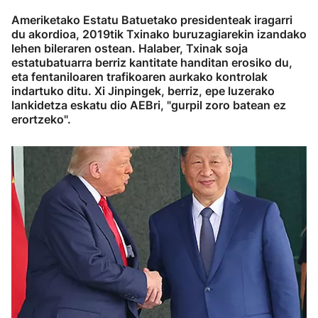
Ameriketako Estatu Batuetako presidenteak iragarri
du akordioa, 2019tik Txinako buruzagiarekin izandako
lehen bileraren ostean. Halaber, Txinak soja
estatubatuarra berriz kantitate handitan erosiko du,
eta fentaniloaren trafikoaren aurkako kontrolak
indartuko ditu. Xi Jinpingek, berriz, epe luzerako
lankidetza eskatu dio AEBri, "gurpil zoro batean ez
erortzeko".