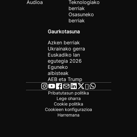
Audioa
Teknologiako
berriak
Osasuneko
berriak
Gaurkotasuna
Azken berriak
Ukrainako gerra
Euskadiko lan
egutegia 2026
Eguneko
albisteak
AEB eta Trump
Pribatutasun politika
Lege oharra
Cookie politika
Cookieen konfigurazioa
Harremana