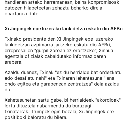
handienen arteko harremanean, baina konpromisoak
datozen hilabeteetan zehaztu beharko direla
ohartarazi dute.
Xi Jinpingek epe luzerako lankidetza eskatu dio AEBri
Txinako presidente den Xi Jinpingek epe luzerako
lankidetzan azpimarra jartzeko eskatu dio AEBri,
errepresalien "gurpil zoroan ez erortzeko", Xinhua
agentzia ofizialak zabaldutako informazioaren
arabera.
Azaldu duenez, Txinak "ez du herrialde bat ordezkatu
edo desafiatu nahi" eta Txinaren lehentasuna "lana
ondo egitea eta garapenean zentratzea" dela azaldu
du.
Xehetasunetan sartu gabe, bi herrialdeek "akordioak"
lortu dituztela nabarmendu du buruzagi
txinatarrak. Trumpek egin bezala, Xi Jinpingek ere
positiboki baloratu du bilera.