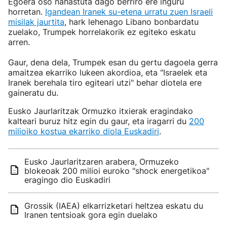
Egoera oso nahastuta dago berriro ere inguru
horretan.
Igandean Iranek su-etena urratu zuen Israeli
misilak jaurtita
, hark lehenago Libano bonbardatu
zuelako, Trumpek horrelakorik ez egiteko eskatu
arren.
Gaur, dena dela, Trumpek esan du gertu dagoela gerra
amaitzea ekarriko lukeen akordioa, eta "Israelek eta
Iranek berehala tiro egiteari utzi" behar diotela ere
gaineratu du.
Eusko Jaurlaritzak Ormuzko itxierak eragindako
kalteari buruz hitz egin du gaur, eta iragarri du
200
milioiko kostua ekarriko diola Euskadiri
.
Eusko Jaurlaritzaren arabera, Ormuzeko
blokeoak 200 milioi euroko "shock energetikoa"
eragingo dio Euskadiri
Grossik (IAEA) elkarrizketari heltzea eskatu du
Iranen tentsioak gora egin duelako