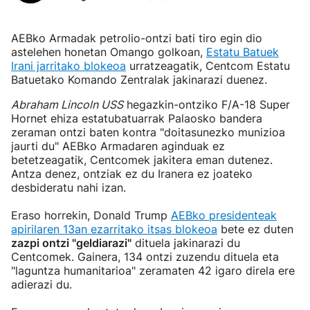
AEBko Armadak petrolio-ontzi bati tiro egin dio
astelehen honetan Omango golkoan,
Estatu Batuek
Irani jarritako blokeoa
urratzeagatik, Centcom Estatu
Batuetako Komando Zentralak jakinarazi duenez.
Abraham Lincoln USS
hegazkin-ontziko F/A-18 Super
Hornet ehiza estatubatuarrak Palaosko bandera
zeraman ontzi baten kontra "doitasunezko munizioa
jaurti du" AEBko Armadaren aginduak ez
betetzeagatik, Centcomek jakitera eman dutenez.
Antza denez, ontziak ez du Iranera ez joateko
desbideratu nahi izan.
Eraso horrekin, Donald Trump
AEBko presidenteak
apirilaren 13an ezarritako itsas blokeoa
bete ez duten
zazpi ontzi "geldiarazi"
dituela jakinarazi du
Centcomek. Gainera, 134 ontzi zuzendu dituela eta
"laguntza humanitarioa" zeramaten 42 igaro direla ere
adierazi du.