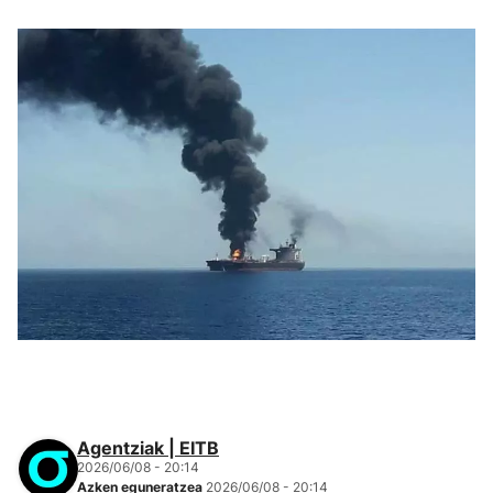
Petrolio-ontzi bat sutan, Omanen. Argazkia: EFE
Agentziak | EITB
2026/06/08 - 20:14
Azken eguneratzea
2026/06/08 - 20:14