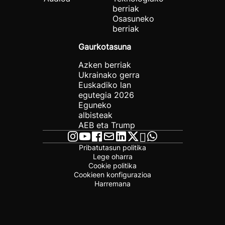
berriak
Osasuneko
berriak
Gaurkotasuna
Azken berriak
Ukrainako gerra
Euskadiko lan
egutegia 2026
Eguneko
albisteak
AEB eta Trump
Pribatutasun politika
Lege oharra
Cookie politika
Cookieen konfigurazioa
Harremana