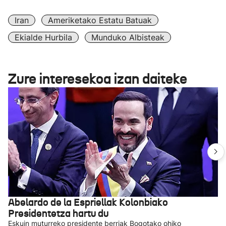
Iran
Ameriketako Estatu Batuak
Ekialde Hurbila
Munduko Albisteak
Zure interesekoa izan daiteke
Abelardo de la Espriellak Kolonbiako
Presidentetza hartu du
Eskuin muturreko presidente berriak Bogotako ohiko