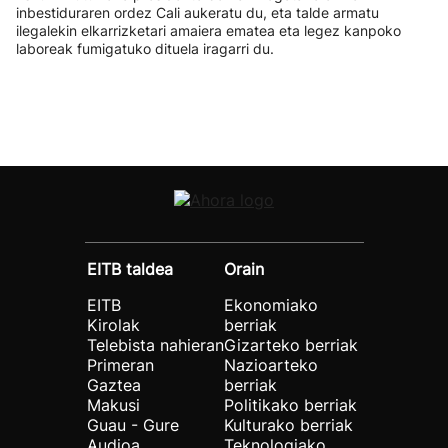
inbestiduraren ordez Cali aukeratu du, eta talde armatu
ilegalekin elkarrizketari amaiera ematea eta legez kanpoko
laboreak fumigatuko dituela iragarri du.
EITB taldea
Orain
EITB
Ekonomiako
Kirolak
berriak
Telebista nahieran
Gizarteko berriak
Primeran
Nazioarteko
Gaztea
berriak
Makusi
Politikako berriak
Guau - Gure
Kulturako berriak
Audioa
Teknologiako