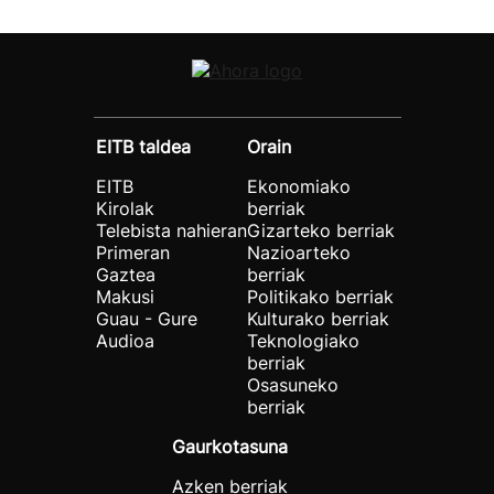
EITB taldea
Orain
EITB
Ekonomiako
Kirolak
berriak
Telebista nahieran
Gizarteko berriak
Primeran
Nazioarteko
Gaztea
berriak
Makusi
Politikako berriak
Guau - Gure
Kulturako berriak
Audioa
Teknologiako
berriak
Osasuneko
berriak
Gaurkotasuna
Azken berriak