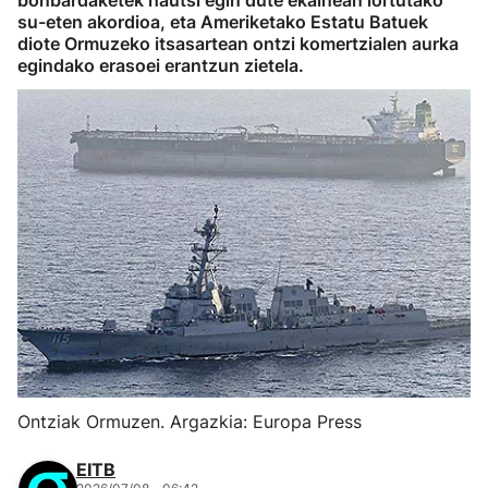
bonbardaketek hautsi egin dute ekainean lortutako
su-eten akordioa, eta Ameriketako Estatu Batuek
diote Ormuzeko itsasartean ontzi komertzialen aurka
egindako erasoei erantzun zietela.
Ontziak Ormuzen. Argazkia: Europa Press
EITB