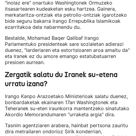
"inolaz ere" onartuko Washingtonek Ormuzeko
itsasartearen kudeaketan esku hartzea. Gainera,
merkataritza-ontziak eta petrolio-ontziak igarotzeko
bide seguru bakarra Irango Errepublika Islamikoak
ezarritakoa dela nabarmendu du.
Bestalde, Mohamad Baqer Qalibaf Irango
Parlamentuko presidenteak sare sozialetan adierazi
duenez, "larderiaren eta estortsioaren aroa amaitu da"
eta Iranek ez du amore emango estatubatuarren
presioen aurrean.
Zergatik salatu du Iranek su-etena
urratu izana?
Irango Kanpo Arazoetako Ministerioak salatu duenez,
bonbardaketak ekainaren 17an Washingtonek eta
Teheranek su-eten iraunkorra mantentzeko sinatutako
Akordio Memorandumaren "urraketa argia" dira.
Tasnim agentziaren arabera, hainbat pertsona zauritu
dira metrailaren ondorioz Sirik konderrian,