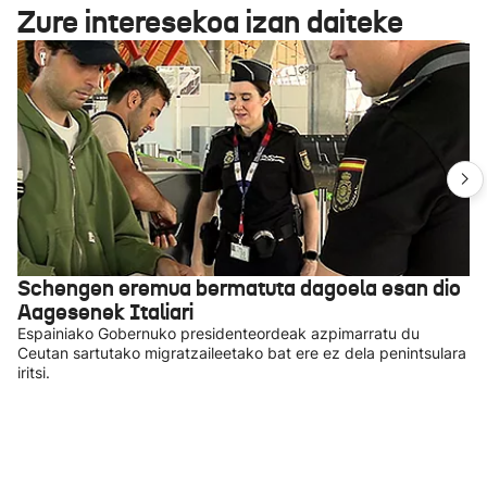
Zure interesekoa izan daiteke
Schengen eremua bermatuta dagoela esan dio
Aagesenek Italiari
Espainiako Gobernuko presidenteordeak azpimarratu du
Ceutan sartutako migratzaileetako bat ere ez dela penintsulara
iritsi.