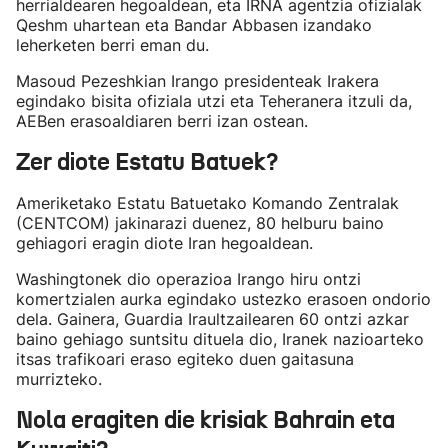
herrialdearen hegoaldean, eta IRNA agentzia ofizialak
Qeshm uhartean eta Bandar Abbasen izandako
leherketen berri eman du.
Masoud Pezeshkian Irango presidenteak Irakera
egindako bisita ofiziala utzi eta Teheranera itzuli da,
AEBen erasoaldiaren berri izan ostean.
Zer diote Estatu Batuek?
Ameriketako Estatu Batuetako Komando Zentralak
(CENTCOM) jakinarazi duenez, 80 helburu baino
gehiagori eragin diote Iran hegoaldean.
Washingtonek dio operazioa Irango hiru ontzi
komertzialen aurka egindako ustezko erasoen ondorio
dela. Gainera, Guardia Iraultzailearen 60 ontzi azkar
baino gehiago suntsitu dituela dio, Iranek nazioarteko
itsas trafikoari eraso egiteko duen gaitasuna
murrizteko.
Nola eragiten die krisiak Bahrain eta