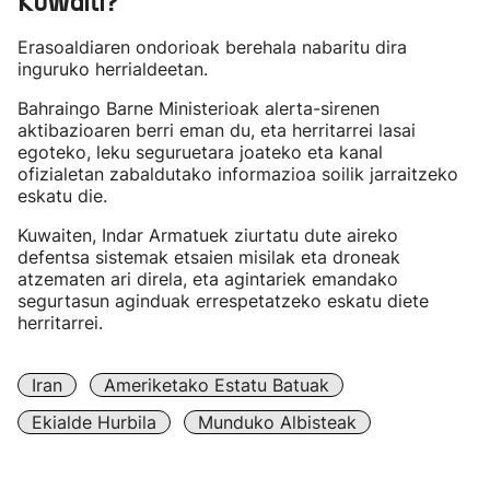
Kuwaiti?
Erasoaldiaren ondorioak berehala nabaritu dira
inguruko herrialdeetan.
Bahraingo Barne Ministerioak alerta-sirenen
aktibazioaren berri eman du, eta herritarrei lasai
egoteko, leku seguruetara joateko eta kanal
ofizialetan zabaldutako informazioa soilik jarraitzeko
eskatu die.
Kuwaiten, Indar Armatuek ziurtatu dute aireko
defentsa sistemak etsaien misilak eta droneak
atzematen ari direla, eta agintariek emandako
segurtasun aginduak errespetatzeko eskatu diete
herritarrei.
Iran
Ameriketako Estatu Batuak
Ekialde Hurbila
Munduko Albisteak