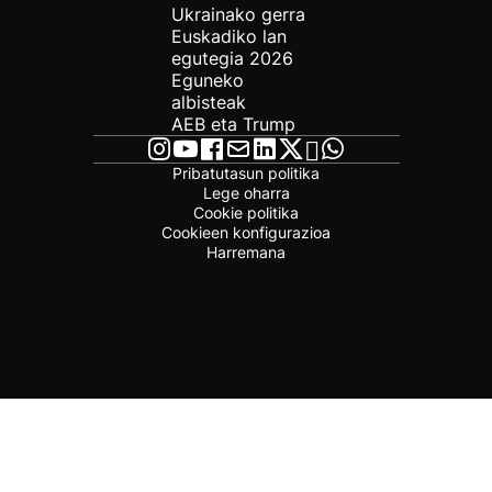
Ukrainako gerra
Euskadiko lan
egutegia 2026
Eguneko
albisteak
AEB eta Trump
Pribatutasun politika
Lege oharra
Cookie politika
Cookieen konfigurazioa
Harremana