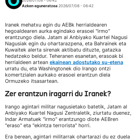
2026/07/08 - 06:42
Azken eguneratzea
2026/07/08 - 06:42
Iranek mehatxu egin du AEBk herrialdearen
hegoaldearen aurka egindako erasoei "irmo"
erantzungo diela. Jatam al Anbiyako Kuartel Nagusi
Nagusiak egin du ohartarazpena, eta Bahrainek eta
Kuwaitek alerta sirenak aktibatu dituzte, gatazka
hedatzeko beldur. Teheranen esanetan,
erasoak
bi
herrialdeen artean
ekainean
adostutako su-etena
urratu du, eta Washingtonek dio Irango ontzi
komertzialen aurkako erasoei erantzun diela
Ormuzeko itsasartean.
Zer erantzun iragarri du Iranek?
Irango agintari militar nagusietako batetik, Jatam al
Anbiyako Kuartel Nagusi Zentraletik, ziurtatu duenez,
Indar Armatuek "irmo" erantzungo diote AEBren
"eraso" eta "ekintza terrorista" horri.
Era berean, agintari militarrak ohartarazi du ez duela