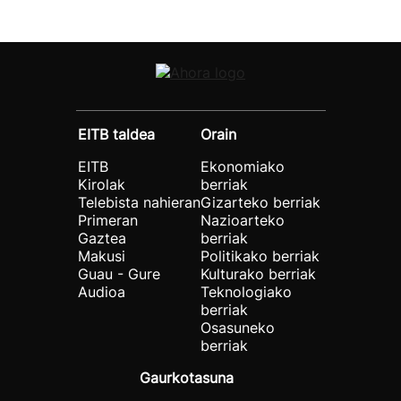
EITB taldea
Orain
EITB
Ekonomiako
Kirolak
berriak
Telebista nahieran
Gizarteko berriak
Primeran
Nazioarteko
Gaztea
berriak
Makusi
Politikako berriak
Guau - Gure
Kulturako berriak
Audioa
Teknologiako
berriak
Osasuneko
berriak
Gaurkotasuna