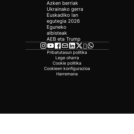
Azken berriak
Ukrainako gerra
Euskadiko lan
egutegia 2026
Eguneko
albisteak
AEB eta Trump
Pribatutasun politika
Lege oharra
Cookie politika
Cookieen konfigurazioa
Harremana