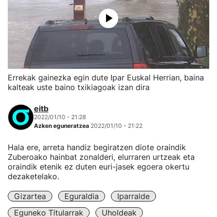
Errekak gainezka egin dute Ipar Euskal Herrian, baina
kalteak uste baino txikiagoak izan dira
eitb
2022/01/10 - 21:28
Azken eguneratzea
2022/01/10 - 21:22
Hala ere, arreta handiz begiratzen diote oraindik
Zuberoako hainbat zonalderi, elurraren urtzeak eta
oraindik etenik ez duten euri-jasek egoera okertu
dezaketelako.
Gizartea
Eguraldia
Iparralde
Eguneko Titularrak
Uholdeak