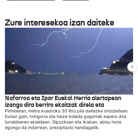
Zure interesekoa izan daiteke
Nafarroa eta Ipar Euskal Herria alertapean
izango dira berriro ekaitzak direla eta
Pirinioetan, metro koadroko 30 litro pila daitezke ordubetean.
Euriaz gain, txingorra eta haize bolada gogorrak espero dira
lurraldearen ekialdean. Gipuzkoan eta Araban, abisu horia
egongo da indarrean, prezipitazio handiagatik.